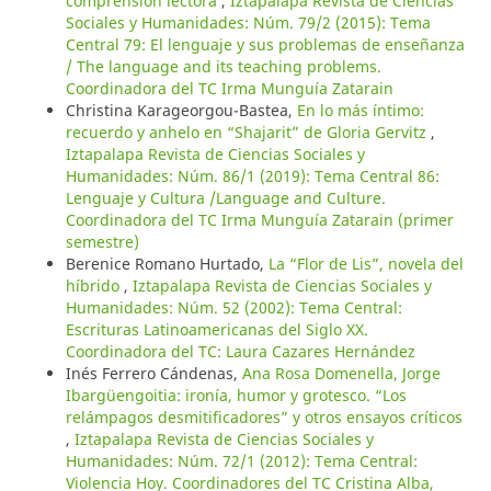
comprensión lectora
,
Iztapalapa Revista de Ciencias
Sociales y Humanidades: Núm. 79/2 (2015): Tema
Central 79: El lenguaje y sus problemas de enseñanza
/ The language and its teaching problems.
Coordinadora del TC Irma Munguía Zatarain
Christina Karageorgou-Bastea,
En lo más íntimo:
recuerdo y anhelo en “Shajarit” de Gloria Gervitz
,
Iztapalapa Revista de Ciencias Sociales y
Humanidades: Núm. 86/1 (2019): Tema Central 86:
Lenguaje y Cultura /Language and Culture.
Coordinadora del TC Irma Munguía Zatarain (primer
semestre)
Berenice Romano Hurtado,
La “Flor de Lis”, novela del
híbrido
,
Iztapalapa Revista de Ciencias Sociales y
Humanidades: Núm. 52 (2002): Tema Central:
Escrituras Latinoamericanas del Siglo XX.
Coordinadora del TC: Laura Cazares Hernández
Inés Ferrero Cándenas,
Ana Rosa Domenella, Jorge
Ibargüengoitia: ironía, humor y grotesco. “Los
relámpagos desmitificadores” y otros ensayos críticos
,
Iztapalapa Revista de Ciencias Sociales y
Humanidades: Núm. 72/1 (2012): Tema Central:
Violencia Hoy. Coordinadores del TC Cristina Alba,