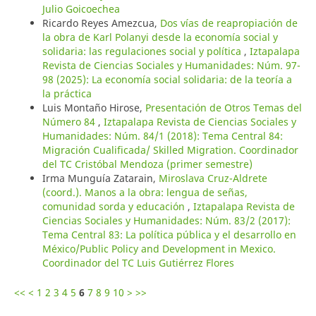
Julio Goicoechea
Ricardo Reyes Amezcua,
Dos vías de reapropiación de
la obra de Karl Polanyi desde la economía social y
solidaria: las regulaciones social y política
,
Iztapalapa
Revista de Ciencias Sociales y Humanidades: Núm. 97-
98 (2025): La economía social solidaria: de la teoría a
la práctica
Luis Montaño Hirose,
Presentación de Otros Temas del
Número 84
,
Iztapalapa Revista de Ciencias Sociales y
Humanidades: Núm. 84/1 (2018): Tema Central 84:
Migración Cualificada/ Skilled Migration. Coordinador
del TC Cristóbal Mendoza (primer semestre)
Irma Munguía Zatarain,
Miroslava Cruz-Aldrete
(coord.). Manos a la obra: lengua de señas,
comunidad sorda y educación
,
Iztapalapa Revista de
Ciencias Sociales y Humanidades: Núm. 83/2 (2017):
Tema Central 83: La política pública y el desarrollo en
México/Public Policy and Development in Mexico.
Coordinador del TC Luis Gutiérrez Flores
<<
<
1
2
3
4
5
6
7
8
9
10
>
>>