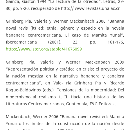
Gaínza, Gastón 1994 “La lectura de la otredad”, Letras, 29-
30, pp. 9-20, recuperado de http:// www.revistas.una.ac.cr
Grinberg Pla, Valeria y Werner Mackenbach 2006 “Banana
novel revis (it) ed: etnia, género y espacio en la novela
bananera centroamericana. El caso de Mamita Yunai”,
Iberoamericana (2001), 23, pp. 161-176,
https://www.jstor.org/stable/41676099
Grinberg Pla, Valeria y Werner Mackenbach 2009
“Representación política y estética en crisis: el proyecto de
la nación mestiza en la narrativa bananera y canalera
centroamericana”, en Vale- ria Grinberg Pla y Ricardo
Roque-Baldovinos (eds.), Tensiones de la modernidad: Del
modernismo al realismo, t. II. Hacia una historia de las
Literaturas Centroamericanas, Guatemala, F&G Editores.
Mackenbach, Werner 2006 “Banana novel revisited: Mamita
Yunai o los límites de la construcción de la nación desde