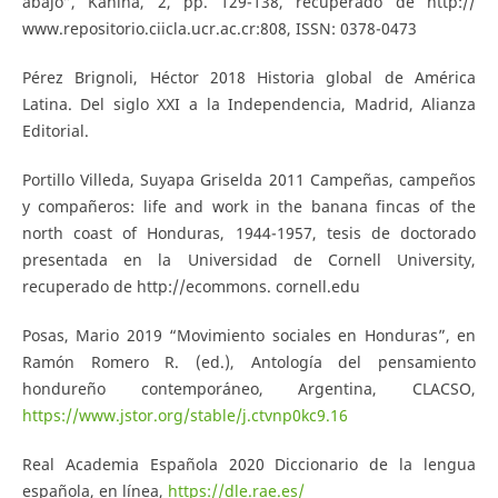
abajo”, Káñina, 2, pp. 129-138, recuperado de http://
www.repositorio.ciicla.ucr.ac.cr:808, ISSN: 0378-0473
Pérez Brignoli, Héctor 2018 Historia global de América
Latina. Del siglo XXI a la Independencia, Madrid, Alianza
Editorial.
Portillo Villeda, Suyapa Griselda 2011 Campeñas, campeños
y compañeros: life and work in the banana fincas of the
north coast of Honduras, 1944-1957, tesis de doctorado
presentada en la Universidad de Cornell University,
recuperado de http://ecommons. cornell.edu
Posas, Mario 2019 “Movimiento sociales en Honduras”, en
Ramón Romero R. (ed.), Antología del pensamiento
hondureño contemporáneo, Argentina, CLACSO,
https://www.jstor.org/stable/j.ctvnp0kc9.16
Real Academia Española 2020 Diccionario de la lengua
española, en línea,
https://dle.rae.es/