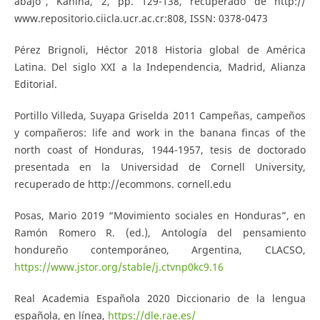
abajo”, Káñina, 2, pp. 129-138, recuperado de http://
www.repositorio.ciicla.ucr.ac.cr:808, ISSN: 0378-0473
Pérez Brignoli, Héctor 2018 Historia global de América
Latina. Del siglo XXI a la Independencia, Madrid, Alianza
Editorial.
Portillo Villeda, Suyapa Griselda 2011 Campeñas, campeños
y compañeros: life and work in the banana fincas of the
north coast of Honduras, 1944-1957, tesis de doctorado
presentada en la Universidad de Cornell University,
recuperado de http://ecommons. cornell.edu
Posas, Mario 2019 “Movimiento sociales en Honduras”, en
Ramón Romero R. (ed.), Antología del pensamiento
hondureño contemporáneo, Argentina, CLACSO,
https://www.jstor.org/stable/j.ctvnp0kc9.16
Real Academia Española 2020 Diccionario de la lengua
española, en línea,
https://dle.rae.es/