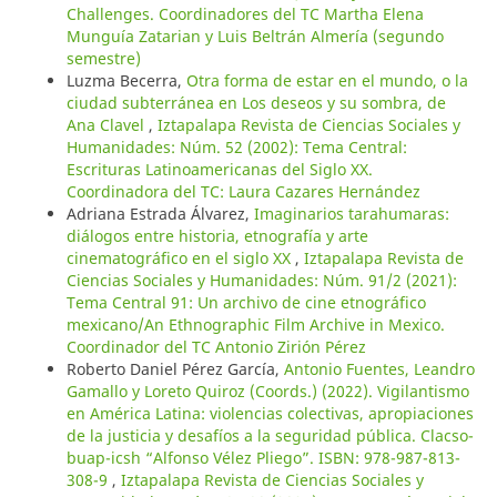
Challenges. Coordinadores del TC Martha Elena
Munguía Zatarian y Luis Beltrán Almería (segundo
semestre)
Luzma Becerra,
Otra forma de estar en el mundo, o la
ciudad subterránea en Los deseos y su sombra, de
Ana Clavel
,
Iztapalapa Revista de Ciencias Sociales y
Humanidades: Núm. 52 (2002): Tema Central:
Escrituras Latinoamericanas del Siglo XX.
Coordinadora del TC: Laura Cazares Hernández
Adriana Estrada Álvarez,
Imaginarios tarahumaras:
diálogos entre historia, etnografía y arte
cinematográfico en el siglo XX
,
Iztapalapa Revista de
Ciencias Sociales y Humanidades: Núm. 91/2 (2021):
Tema Central 91: Un archivo de cine etnográfico
mexicano/An Ethnographic Film Archive in Mexico.
Coordinador del TC Antonio Zirión Pérez
Roberto Daniel Pérez García,
Antonio Fuentes, Leandro
Gamallo y Loreto Quiroz (Coords.) (2022). Vigilantismo
en América Latina: violencias colectivas, apropiaciones
de la justicia y desafíos a la seguridad pública. Clacso-
buap-icsh “Alfonso Vélez Pliego”. ISBN: 978-987-813-
308-9
,
Iztapalapa Revista de Ciencias Sociales y