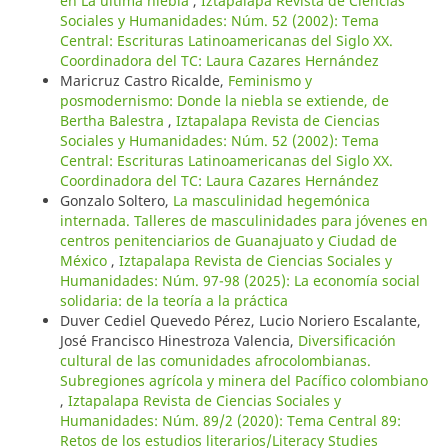
en La última niebla
,
Iztapalapa Revista de Ciencias
Sociales y Humanidades: Núm. 52 (2002): Tema
Central: Escrituras Latinoamericanas del Siglo XX.
Coordinadora del TC: Laura Cazares Hernández
Maricruz Castro Ricalde,
Feminismo y
posmodernismo: Donde la niebla se extiende, de
Bertha Balestra
,
Iztapalapa Revista de Ciencias
Sociales y Humanidades: Núm. 52 (2002): Tema
Central: Escrituras Latinoamericanas del Siglo XX.
Coordinadora del TC: Laura Cazares Hernández
Gonzalo Soltero,
La masculinidad hegemónica
internada. Talleres de masculinidades para jóvenes en
centros penitenciarios de Guanajuato y Ciudad de
México
,
Iztapalapa Revista de Ciencias Sociales y
Humanidades: Núm. 97-98 (2025): La economía social
solidaria: de la teoría a la práctica
Duver Cediel Quevedo Pérez, Lucio Noriero Escalante,
José Francisco Hinestroza Valencia,
Diversificación
cultural de las comunidades afrocolombianas.
Subregiones agrícola y minera del Pacífico colombiano
,
Iztapalapa Revista de Ciencias Sociales y
Humanidades: Núm. 89/2 (2020): Tema Central 89:
Retos de los estudios literarios/Literacy Studies