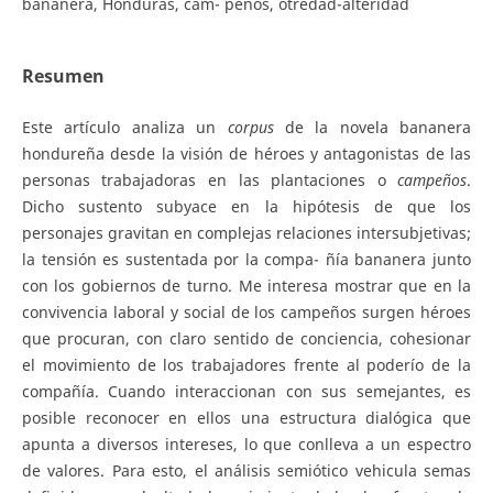
bananera, Honduras, cam- peños, otredad-alteridad
Resumen
Este artículo analiza un
corpus
de la novela bananera
hondureña desde la visión de héroes y antagonistas de las
personas trabajadoras en las plantaciones o
ca
mp
e
ñ
o
s
.
Dicho sustento subyace en la hipótesis de que los
personajes gravitan en complejas relaciones intersubjetivas;
la tensión es sustentada por la compa- ñía bananera junto
con los gobiernos de turno. Me interesa mostrar que en la
convivencia laboral y social de los campeños surgen héroes
que procuran, con claro sentido de conciencia, cohesionar
el movimiento de los trabajadores frente al poderío de la
compañía. Cuando interaccionan con sus semejantes, es
posible reconocer en ellos una estructura dialógica que
apunta a diversos intereses, lo que conlleva a un espectro
de valores. Para esto, el análisis semiótico vehicula semas