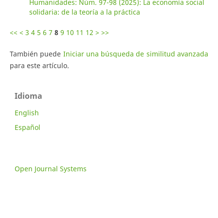
Humanidades: Núm. 97-98 (2025): La economía social
solidaria: de la teoría a la práctica
<<
<
3
4
5
6
7
8
9
10
11
12
>
>>
También puede
Iniciar una búsqueda de similitud avanzada
para este artículo.
Idioma
English
Español
Open Journal Systems