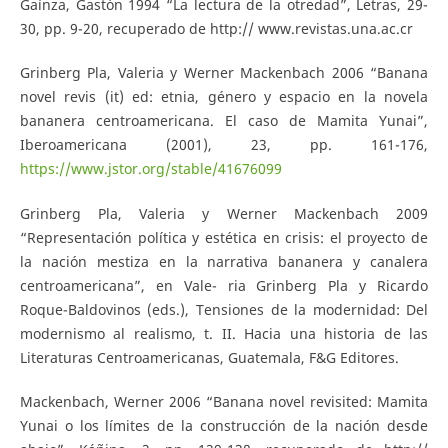
Gaínza, Gastón 1994 “La lectura de la otredad”, Letras, 29-
30, pp. 9-20, recuperado de http:// www.revistas.una.ac.cr
Grinberg Pla, Valeria y Werner Mackenbach 2006 “Banana
novel revis (it) ed: etnia, género y espacio en la novela
bananera centroamericana. El caso de Mamita Yunai”,
Iberoamericana (2001), 23, pp. 161-176,
https://www.jstor.org/stable/41676099
Grinberg Pla, Valeria y Werner Mackenbach 2009
“Representación política y estética en crisis: el proyecto de
la nación mestiza en la narrativa bananera y canalera
centroamericana”, en Vale- ria Grinberg Pla y Ricardo
Roque-Baldovinos (eds.), Tensiones de la modernidad: Del
modernismo al realismo, t. II. Hacia una historia de las
Literaturas Centroamericanas, Guatemala, F&G Editores.
Mackenbach, Werner 2006 “Banana novel revisited: Mamita
Yunai o los límites de la construcción de la nación desde