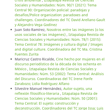
crisis ambiental
,
Iztapalapa Revista de Ciencias
Sociales y Humanidades: Núm. 90/1 (2021): Tema
Central 90: Organización policial: paradojas y
desafíos/Police organization: paradoxes and
challenges. Coordinadores del TC David Arellano Gault
y Alejandro Vega Godínez
Juan Soto Ramírez,
Nosotros entre las imágenes (o los
usos sociales de las imágenes)
,
Iztapalapa Revista de
Ciencias Sociales y Humanidades: Núm. 78/1 (2015):
Tema Central 78: Imágenes y cultura digital / Images
and digital culture. Coordinadora del TC Ma. Cristina
Fuentes Zurita
Maricruz Castro Ricalde,
Cine hecho por mujeres en el
discurso periodístico de la década de los ochenta en
México
,
Iztapalapa Revista de Ciencias Sociales y
Humanidades: Núm. 53 (2002): Tema Central: Análisis
del Discurso. Coordinadoras del TC Irene Fonfe
Zarabozo; Lidia Rodríguez Alfano
Silvestre Manuel Hernández,
Autor-sujeto, una
reflexión filosófico-literaria
,
Iztapalapa Revista de
Ciencias Sociales y Humanidades: Núm. 50 (2001):
Tema Central: El sujeto: construcción y
deconstrucción. Coordinadores del TC Jorge Issa; Luis