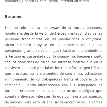
bananera, Honduras, cam- peños, otredad-alteridad
Resumen
Este artículo analiza un
corpus
de la novela bananera
hondureña desde la visión de héroes y antagonistas de las
personas trabajadoras en las plantaciones o
ca
mp
e
ñ
o
s
.
Dicho sustento subyace en la hipótesis de que los
personajes gravitan en complejas relaciones intersubjetivas;
la tensión es sustentada por la compa- ñía bananera junto
con los gobiernos de turno. Me interesa mostrar que en la
convivencia laboral y social de los campeños surgen héroes
que procuran, con claro sentido de conciencia, cohesionar
el movimiento de los trabajadores frente al poderío de la
compañía. Cuando interaccionan con sus semejantes, es
posible reconocer en ellos una estructura dialógica que
apunta a diversos intereses, lo que conlleva a un espectro
de valores. Para esto, el análisis semiótico vehicula semas