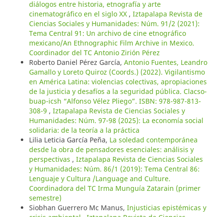
diálogos entre historia, etnografía y arte
cinematográfico en el siglo XX
,
Iztapalapa Revista de
Ciencias Sociales y Humanidades: Núm. 91/2 (2021):
Tema Central 91: Un archivo de cine etnográfico
mexicano/An Ethnographic Film Archive in Mexico.
Coordinador del TC Antonio Zirión Pérez
Roberto Daniel Pérez García,
Antonio Fuentes, Leandro
Gamallo y Loreto Quiroz (Coords.) (2022). Vigilantismo
en América Latina: violencias colectivas, apropiaciones
de la justicia y desafíos a la seguridad pública. Clacso-
buap-icsh “Alfonso Vélez Pliego”. ISBN: 978-987-813-
308-9
,
Iztapalapa Revista de Ciencias Sociales y
Humanidades: Núm. 97-98 (2025): La economía social
solidaria: de la teoría a la práctica
Lilia Leticia García Peña,
La soledad contemporánea
desde la obra de pensadores esenciales: análisis y
perspectivas
,
Iztapalapa Revista de Ciencias Sociales
y Humanidades: Núm. 86/1 (2019): Tema Central 86:
Lenguaje y Cultura /Language and Culture.
Coordinadora del TC Irma Munguía Zatarain (primer
semestre)
Siobhan Guerrero Mc Manus,
Injusticias epistémicas y