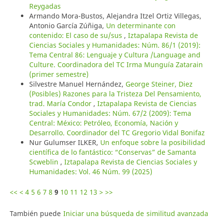
Reygadas
Armando Mora-Bustos, Alejandra Itzel Ortiz Villegas,
Antonio García Zúñiga,
Un determinante con
contenido: El caso de su/sus
,
Iztapalapa Revista de
Ciencias Sociales y Humanidades: Núm. 86/1 (2019):
Tema Central 86: Lenguaje y Cultura /Language and
Culture. Coordinadora del TC Irma Munguía Zatarain
(primer semestre)
Silvestre Manuel Hernández,
George Steiner, Diez
(Posibles) Razones para la Tristeza Del Pensamiento,
trad. María Condor
,
Iztapalapa Revista de Ciencias
Sociales y Humanidades: Núm. 67/2 (2009): Tema
Central: México: Petróleo, Economía, Nación y
Desarrollo. Coordinador del TC Gregorio Vidal Bonifaz
Nur Gulumser ILKER,
Un enfoque sobre la posibilidad
científica de lo fantástico: “Conservas” de Samanta
Scweblin
,
Iztapalapa Revista de Ciencias Sociales y
Humanidades: Vol. 46 Núm. 99 (2025)
<<
<
4
5
6
7
8
9
10
11
12
13
>
>>
También puede
Iniciar una búsqueda de similitud avanzada