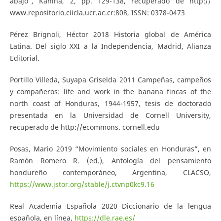
abajo”, Káñina, 2, pp. 129-138, recuperado de http://
www.repositorio.ciicla.ucr.ac.cr:808, ISSN: 0378-0473
Pérez Brignoli, Héctor 2018 Historia global de América
Latina. Del siglo XXI a la Independencia, Madrid, Alianza
Editorial.
Portillo Villeda, Suyapa Griselda 2011 Campeñas, campeños
y compañeros: life and work in the banana fincas of the
north coast of Honduras, 1944-1957, tesis de doctorado
presentada en la Universidad de Cornell University,
recuperado de http://ecommons. cornell.edu
Posas, Mario 2019 “Movimiento sociales en Honduras”, en
Ramón Romero R. (ed.), Antología del pensamiento
hondureño contemporáneo, Argentina, CLACSO,
https://www.jstor.org/stable/j.ctvnp0kc9.16
Real Academia Española 2020 Diccionario de la lengua
española, en línea,
https://dle.rae.es/