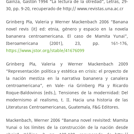
Gaínza, Gastón 1994 “La lectura de la otredad”, Letras, 29-
30, pp. 9-20, recuperado de http:// www.revistas.una.ac.cr
Grinberg Pla, Valeria y Werner Mackenbach 2006 “Banana
novel revis (it) ed: etnia, género y espacio en la novela
bananera centroamericana. El caso de Mamita Yunai”,
Iberoamericana (2001), 23, pp. 161-176,
https://www.jstor.org/stable/41676099
Grinberg Pla, Valeria y Werner Mackenbach 2009
“Representación política y estética en crisis: el proyecto de
la nación mestiza en la narrativa bananera y canalera
centroamericana”, en Vale- ria Grinberg Pla y Ricardo
Roque-Baldovinos (eds.), Tensiones de la modernidad: Del
modernismo al realismo, t. II. Hacia una historia de las
Literaturas Centroamericanas, Guatemala, F&G Editores.
Mackenbach, Werner 2006 “Banana novel revisited: Mamita
Yunai o los límites de la construcción de la nación desde