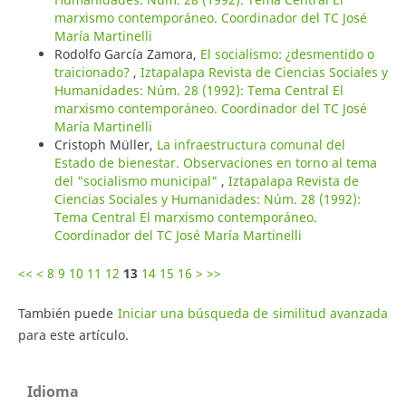
marxismo contemporáneo. Coordinador del TC José
María Martinelli
Rodolfo García Zamora,
El socialismo: ¿desmentido o
traicionado?
,
Iztapalapa Revista de Ciencias Sociales y
Humanidades: Núm. 28 (1992): Tema Central El
marxismo contemporáneo. Coordinador del TC José
María Martinelli
Cristoph Müller,
La infraestructura comunal del
Estado de bienestar. Observaciones en torno al tema
del "socialismo municipal"
,
Iztapalapa Revista de
Ciencias Sociales y Humanidades: Núm. 28 (1992):
Tema Central El marxismo contemporáneo.
Coordinador del TC José María Martinelli
<<
<
8
9
10
11
12
13
14
15
16
>
>>
También puede
Iniciar una búsqueda de similitud avanzada
para este artículo.
Idioma