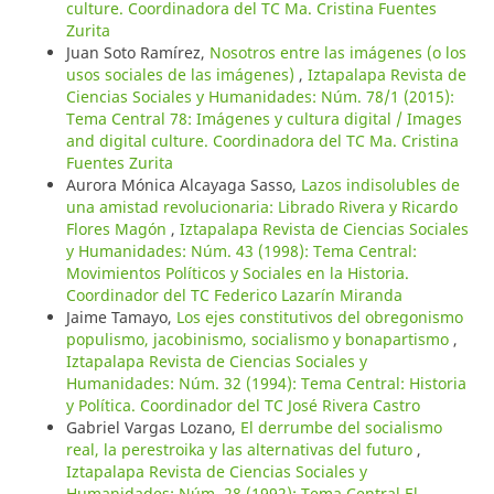
culture. Coordinadora del TC Ma. Cristina Fuentes
Zurita
Juan Soto Ramírez,
Nosotros entre las imágenes (o los
usos sociales de las imágenes)
,
Iztapalapa Revista de
Ciencias Sociales y Humanidades: Núm. 78/1 (2015):
Tema Central 78: Imágenes y cultura digital / Images
and digital culture. Coordinadora del TC Ma. Cristina
Fuentes Zurita
Aurora Mónica Alcayaga Sasso,
Lazos indisolubles de
una amistad revolucionaria: Librado Rivera y Ricardo
Flores Magón
,
Iztapalapa Revista de Ciencias Sociales
y Humanidades: Núm. 43 (1998): Tema Central:
Movimientos Políticos y Sociales en la Historia.
Coordinador del TC Federico Lazarín Miranda
Jaime Tamayo,
Los ejes constitutivos del obregonismo
populismo, jacobinismo, socialismo y bonapartismo
,
Iztapalapa Revista de Ciencias Sociales y
Humanidades: Núm. 32 (1994): Tema Central: Historia
y Política. Coordinador del TC José Rivera Castro
Gabriel Vargas Lozano,
El derrumbe del socialismo
real, la perestroika y las alternativas del futuro
,
Iztapalapa Revista de Ciencias Sociales y
Humanidades: Núm. 28 (1992): Tema Central El