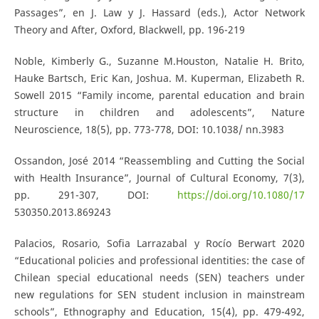
Passages”, en J. Law y J. Hassard (eds.), Actor Network
Theory and After, Oxford, Blackwell, pp. 196-219
Noble, Kimberly G., Suzanne M.Houston, Natalie H. Brito,
Hauke Bartsch, Eric Kan, Joshua. M. Kuperman, Elizabeth R.
Sowell 2015 “Family income, parental education and brain
structure in children and adolescents”, Nature
Neuroscience, 18(5), pp. 773-778, DOI: 10.1038/ nn.3983
Ossandon, José 2014 “Reassembling and Cutting the Social
with Health Insurance”, Journal of Cultural Economy, 7(3),
pp. 291-307, DOI:
https://doi.org/10.1080/17
530350.2013.869243
Palacios, Rosario, Sofia Larrazabal y Rocío Berwart 2020
“Educational policies and professional identities: the case of
Chilean special educational needs (SEN) teachers under
new regulations for SEN student inclusion in mainstream
schools”, Ethnography and Education, 15(4), pp. 479-492,