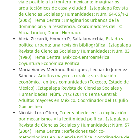
viaje posible a la frontera mexicana: imaginarios
arquitectónicos de casa y ciudad
,
Iztapalapa Revista
de Ciencias Sociales y Humanidades: Núm. 64-65/1-2
(2008): Tema Central: Imaginarios urbanos de la
dominación y la resistencia. Coordinadores del TC
Alicia Lindón; Daniel Hiernaux
Alicia Ziccardi, Homero R. Saltalamacchia,
Estado y
política urbana: una revisión bibliográfica
,
Iztapalapa
Revista de Ciencias Sociales y Humanidades: Núm. 03
(1980): Tema Central México-Centroamérica:
Coyuntura Económica Política
María Vianey Medrano Rodríguez, Leobardo Jiménez
Sánchez,
Adultos mayores rurales: su situación
económica, en tres comunidades (Texcoco, Estado de
México)
,
Iztapalapa Revista de Ciencias Sociales y
Humanidades: Núm. 71/2 (2011): Tema Central:
Adultos mayores en México. Coordinador del TC Julio
Goicoechea
Nicolás Loza Otero,
Creer y obedecer: La explicación
por mecanismos y la legitimidad política
,
Iztapalapa
Revista de Ciencias Sociales y Humanidades: Núm. 57
(2004): Tema Central: Reflexiones teórico-
metodológicas en la ciencia política. Coordinadora del