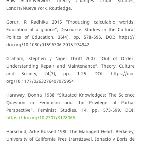
How Actor-Network Theory Changes Urban Studies,
Londrs/Nueva York, Routledge.
Gorur, R Radhika 2015 “Producing calculable worlds:
Education at a glance”, Discourse: Studies in the Cultural
Politics of Education, 36(4), pp. 578–595. DOI: https://
doi.org/10.1080/01596306.2015.974942
Graham, Stephen y Nigel Thrift 2007 “Out of Order:
Understanding Repair and Maintenance”, Theory, Culture
and Society, 24(3), pp. 1-25. DOI: https://doi.
org/10.1177/0263276407075954
Haraway, Donna 1988 “Situated Knowledges: The Science
Question in Feminism and the Privilege of Partial
Perspective”, Feminist Studies, 14, pp. 575-599, DOI:
https://doi.org/10.2307/3178066
Horschild, Arlie Russell 1980 The Managed Heart, Berkeley,
University of California Pres Irarrázaval, Ignacio y Boris de