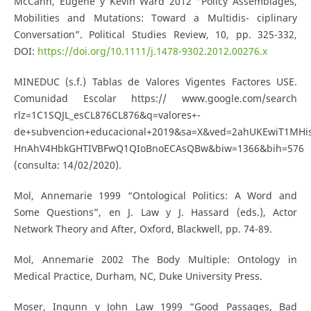
McCann, Eugene y Kevin Ward 2012 “Policy Assemblages,
Mobilities and Mutations: Toward a Multidis- ciplinary
Conversation”. Political Studies Review, 10, pp. 325-332,
DOI:
https://doi.org/10.1111/j.1478-9302.2012.00276.x
MINEDUC (s.f.) Tablas de Valores Vigentes Factores USE.
Comunidad Escolar https:// www.google.com/search
rlz=1C1SQJL_esCL876CL876&q=valores+-
de+subvencion+educacional+2019&sa=X&ved=2ahUKEwiT1MHi
HnAhV4HbkGHTIVBFwQ1QIoBnoECAsQBw&biw=1366&bih=576
(consulta: 14/02/2020).
Mol, Annemarie 1999 “Ontological Politics: A Word and
Some Questions”, en J. Law y J. Hassard (eds.), Actor
Network Theory and After, Oxford, Blackwell, pp. 74-89.
Mol, Annemarie 2002 The Body Multiple: Ontology in
Medical Practice, Durham, NC, Duke University Press.
Moser, Ingunn y John Law 1999 “Good Passages, Bad