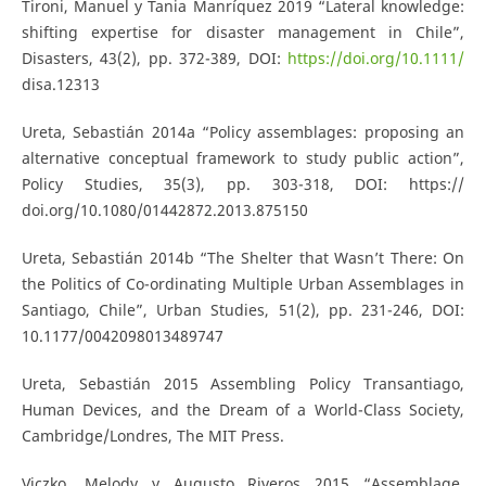
Tironi, Manuel y Tania Manríquez 2019 “Lateral knowledge:
shifting expertise for disaster management in Chile”,
Disasters, 43(2), pp. 372-389, DOI:
https://doi.org/10.1111/
disa.12313
Ureta, Sebastián 2014a “Policy assemblages: proposing an
alternative conceptual framework to study public action”,
Policy Studies, 35(3), pp. 303-318, DOI: https://
doi.org/10.1080/01442872.2013.875150
Ureta, Sebastián 2014b “The Shelter that Wasn’t There: On
the Politics of Co-ordinating Multiple Urban Assemblages in
Santiago, Chile”, Urban Studies, 51(2), pp. 231-246, DOI:
10.1177/0042098013489747
Ureta, Sebastián 2015 Assembling Policy Transantiago,
Human Devices, and the Dream of a World-Class Society,
Cambridge/Londres, The MIT Press.
Viczko, Melody y Augusto Riveros 2015 “Assemblage,