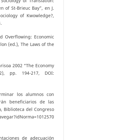
Sociology of Translation:
 of St-Brieuc Bay”, en J.
Sociology of Kwowledge?,
.
d Overflowing: Economic
llon (ed.), The Laws of the
harisoa 2002 “The Economy
2), pp. 194-217, DOI:
rminar los alumnos con
án beneficiarios de las
, Biblioteca del Congreso
Navegar?idNorma=1012570
ntaciones de adecuación