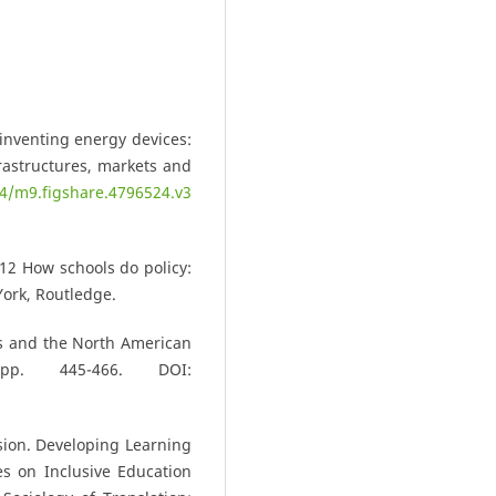
inventing energy devices:
astructures, markets and
84/m9.figshare.4796524.v3
12 How schools do policy:
York, Routledge.
s and the North American
 pp. 445-466. DOI:
sion. Developing Learning
es on Inclusive Education