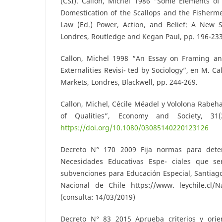
(CSI). Callon, Michel 1986 “Some Elements of 
Domestication of the Scallops and the Fishermen
Law (Ed.) Power, Action, and Belief: A New 
Londres, Routledge and Kegan Paul, pp. 196-233
Callon, Michel 1998 “An Essay on Framing an
Externalities Revisi- ted by Sociology”, en M. Ca
Markets, Londres, Blackwell, pp. 244-269.
Callon, Michel, Cécile Méadel y Vololona Rabe
of Qualities”, Economy and Society, 31(
https://doi.org/10.1080/03085140220123126
Decreto N° 170 2009 Fija normas para dete
Necesidades Educativas Espe- ciales que ser
subvenciones para Educación Especial, Santiago
Nacional de Chile https://www. leychile.cl/
(consulta: 14/03/2019)
Decreto N° 83 2015 Aprueba criterios y orie