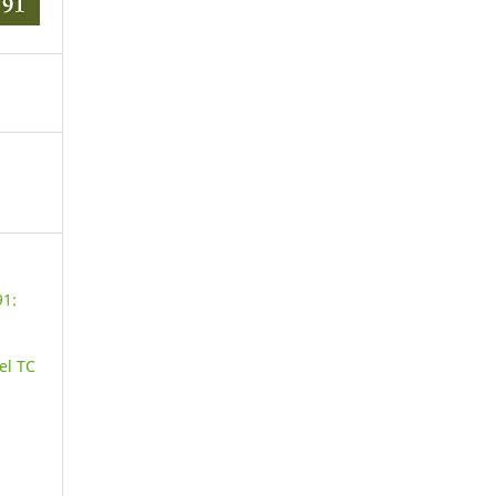
91:
el TC