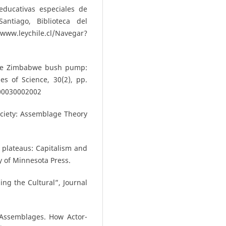
educativas especiales de
antiago, Biblioteca del
.leychile.cl/Navegar?
The Zimbabwe bush pump:
es of Science, 30(2), pp.
200030002002
ciety: Assemblage Theory
d plateaus: Capitalism and
y of Minnesota Press.
ng the Cultural”, Journal
Assemblages. How Actor-