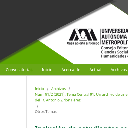
Convocatorias
Inicio
Acerca de
Actual
Archivos
Inicio
/
Archivos
/
Núm. 91/2 (2021): Tema Central 91: Un archivo de cin
del TC Antonio Zirión Pérez
/
Otros Temas