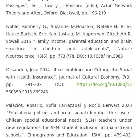
Passages”, en J. Law y J. Hassard (eds.), Actor Network
Theory and After, Oxford, Blackwell, pp. 196-219
Noble, Kimberly G., Suzanne M.Houston, Natalie H. Brito,
Hauke Bartsch, Eric Kan, Joshua. M. Kuperman, Elizabeth R.
Sowell 2015 “Family income, parental education and brain
structure in children and adolescents”, Nature
Neuroscience, 18(5), pp. 773-778, DOI: 10.1038/ nn.3983
Ossandon, José 2014 “Reassembling and Cutting the Social
with Health Insurance”, Journal of Cultural Economy, 7(3),
pp. 291-307, DOI:
https://doi.org/10.1080/17
530350.2013.869243
Palacios, Rosario, Sofia Larrazabal y Rocío Berwart 2020
“Educational policies and professional identities: the case of
Chilean special educational needs (SEN) teachers under
new regulations for SEN student inclusion in mainstream
schools”, Ethnography and Education, 15(4), pp. 479-492,