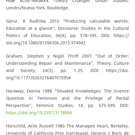
How Actor-Network Theory Changes Urban Studies,
Londrs/Nueva York, Routledge.
Gorur, R Radhika 2015 “Producing calculable worlds:
Education at a glance”, Discourse: Studies in the Cultural
Politics of Education, 36(4), pp. 578–595. DOI: https://
doi.org/10.1080/01596306.2015.974942
Graham, Stephen y Nigel Thrift 2007 “Out of Order:
Understanding Repair and Maintenance”, Theory, Culture
and Society, 24(3), pp. 1-25. DOI: https://doi.
org/10.1177/0263276407075954
Haraway, Donna 1988 “Situated Knowledges: The Science
Question in Feminism and the Privilege of Partial
Perspective”, Feminist Studies, 14, pp. 575-599, DOI:
https://doi.org/10.2307/3178066
Horschild, Arlie Russell 1980 The Managed Heart, Berkeley,
University of California Pres Irarrázaval, Ignacio y Boris de