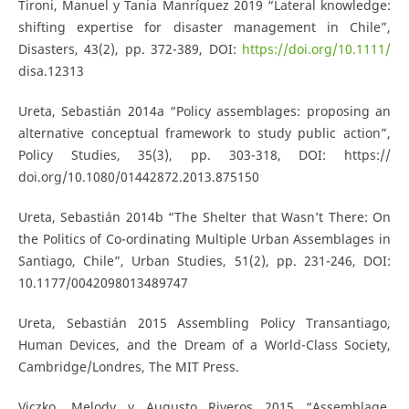
Tironi, Manuel y Tania Manríquez 2019 “Lateral knowledge:
shifting expertise for disaster management in Chile”,
Disasters, 43(2), pp. 372-389, DOI:
https://doi.org/10.1111/
disa.12313
Ureta, Sebastián 2014a “Policy assemblages: proposing an
alternative conceptual framework to study public action”,
Policy Studies, 35(3), pp. 303-318, DOI: https://
doi.org/10.1080/01442872.2013.875150
Ureta, Sebastián 2014b “The Shelter that Wasn’t There: On
the Politics of Co-ordinating Multiple Urban Assemblages in
Santiago, Chile”, Urban Studies, 51(2), pp. 231-246, DOI:
10.1177/0042098013489747
Ureta, Sebastián 2015 Assembling Policy Transantiago,
Human Devices, and the Dream of a World-Class Society,
Cambridge/Londres, The MIT Press.
Viczko, Melody y Augusto Riveros 2015 “Assemblage,