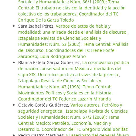
Sociales y Humanidades: Núm. 66/1 (2009): Tema
Central: El trabajo no clásico: la identidad y la acción
colectiva de los trabajadores. Coordinador del TC
Enrique De la Garza Toledo
Sara Isabel Pérez,
Verbos de actos de habla y
modalidad: una mirada desde el análisis de discurso
,
Iztapalapa Revista de Ciencias Sociales y
Humanidades: Núm. 53 (2002): Tema Central: Análisis
del Discurso. Coordinadoras del TC Irene Fonfe
Zarabozo; Lidia Rodríguez Alfano
Blanca Estela García Gutierrez,
La cosmovisión política
de nación conservadora en México a mediados del
sigio XIX. Una retrospectiva a través de la prensa
,
Iztapalapa Revista de Ciencias Sociales y
Humanidades: Núm. 43 (1998): Tema Central:
Movimientos Políticos y Sociales en la Historia.
Coordinador del TC Federico Lazarín Miranda
Octavio Cortés Gutiérrez,
Varios autores, Petróleo y
seguridad energética
,
Iztapalapa Revista de Ciencias
Sociales y Humanidades: Núm. 67/2 (2009): Tema
Central: México: Petróleo, Economía, Nación y
Desarrollo. Coordinador del TC Gregorio Vidal Bonifaz
Pedro Castro Martínez,
El asesinato del general Álvaro