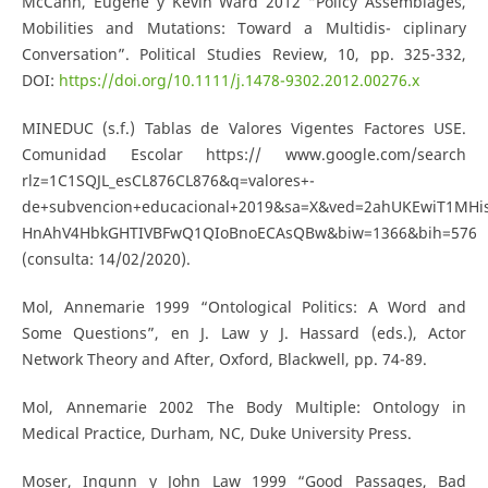
McCann, Eugene y Kevin Ward 2012 “Policy Assemblages,
Mobilities and Mutations: Toward a Multidis- ciplinary
Conversation”. Political Studies Review, 10, pp. 325-332,
DOI:
https://doi.org/10.1111/j.1478-9302.2012.00276.x
MINEDUC (s.f.) Tablas de Valores Vigentes Factores USE.
Comunidad Escolar https:// www.google.com/search
rlz=1C1SQJL_esCL876CL876&q=valores+-
de+subvencion+educacional+2019&sa=X&ved=2ahUKEwiT1MHi
HnAhV4HbkGHTIVBFwQ1QIoBnoECAsQBw&biw=1366&bih=576
(consulta: 14/02/2020).
Mol, Annemarie 1999 “Ontological Politics: A Word and
Some Questions”, en J. Law y J. Hassard (eds.), Actor
Network Theory and After, Oxford, Blackwell, pp. 74-89.
Mol, Annemarie 2002 The Body Multiple: Ontology in
Medical Practice, Durham, NC, Duke University Press.
Moser, Ingunn y John Law 1999 “Good Passages, Bad