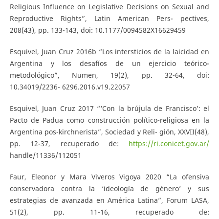
Religious Influence on Legislative Decisions on Sexual and
Reproductive Rights”, Latin American Pers- pectives,
208(43), pp. 133-143, doi: 10.1177/0094582X16629459
Esquivel, Juan Cruz 2016b “Los intersticios de la laicidad en
Argentina y los desafíos de un ejercicio teórico-
metodológico”, Numen, 19(2), pp. 32-64, doi:
10.34019/2236- 6296.2016.v19.22057
Esquivel, Juan Cruz 2017 “‘Con la brújula de Francisco’: el
Pacto de Padua como construcción político-religiosa en la
Argentina pos-kirchnerista”, Sociedad y Reli- gión, XXVII(48),
pp. 12-37, recuperado de:
https://ri.conicet.gov.ar/
handle/11336/112051
Faur, Eleonor y Mara Viveros Vigoya 2020 “La ofensiva
conservadora contra la ‘ideología de género’ y sus
estrategias de avanzada en América Latina”, Forum LASA,
51(2), pp. 11-16, recuperado de: