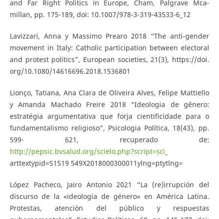
and Far Right Politics in Europe, Cham, Palgrave Mca-
millan, pp. 175-189, doi: 10.1007/978-3-319-43533-6_12
Lavizzari, Anna y Massimo Prearo 2018 “The anti-gender
movement in Italy: Catholic participation between electoral
and protest politics”, European societies, 21(3), https://doi.
org/10.1080/14616696.2018.1536801
Lionço, Tatiana, Ana Clara de Oliveira Alves, Felipe Mattiello
y Amanda Machado Freire 2018 “Ideologia de gênero:
estratégia argumentativa que forja cientificidade para o
fundamentalismo religioso”, Psicologia Política, 18(43), pp.
599- 621, recuperado de:
http://pepsic.bvsalud.org/scielo.php?script=sci_
arttextypid=S1519 549X2018000300011ylng=ptytlng=
López Pacheco, Jairo Antonio 2021 “La (re)irrupción del
discurso de la «ideología de género» en América Latina.
Protestas, atención del público y respuestas