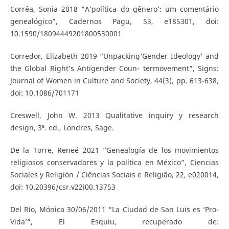
Corrêa, Sonia 2018 “A‘política do gênero’: um comentário
genealógico”, Cadernos Pagu, 53, e185301, doi:
10.1590/18094449201800530001
Corredor, Elizabeth 2019 “Unpacking‘Gender Ideology’ and
the Global Right’s Antigender Coun- termovement”, Signs:
Journal of Women in Culture and Society, 44(3), pp. 613-638,
doi: 10.1086/701171
Creswell, John W. 2013 Qualitative inquiry y research
design, 3ª. ed., Londres, Sage.
De la Torre, Reneé 2021 “Genealogía de los movimientos
religiosos conservadores y la política en México”, Ciencias
Sociales y Religión / Ciências Sociais e Religião, 22, e020014,
doi: 10.20396/csr.v22i00.13753
Del Río, Mónica 30/06/2011 “La Ciudad de San Luis es ‘Pro-
Vida’”, El Esquiu, recuperado de: