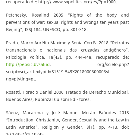
recuperado de: http:// www.sxpolitics.org/es/?p=1000.
Petchesky, Rosalind 2005 “Rights of the body and
perversions of war: sexual rights and wrongs ten years past
Beijing”, ISSJ 184, UNESCO, pp. 301-318.
Prado, Marco Aurélio Maximo y Sonia Corrêa 2018 “Retratos
transnacionais e nacionais das cruzadas antigênero”,
Psicologia Política, 18(43), pp. 444-448, recuperado de:
http://pepsic.bvsalud
. org/scielo.php?
script=sci_arttextypid=S1519-549X2018000300003yl-
ng=ptytlng=pt.
Rosatti, Horacio Daniel 2006 Tratado de Derecho Municipal,
Buenos Aires, Rubinzal Culzoni Edi- tores.
Sáenz, Macarena y José Manuel Morán Faúndes 2018
“Introduction: Christianity, Gender, Sexuality and the Law in
Latin America”, Religion y Gender, 8(1), pp. 4-13, doi:
10.18352/rg.10245