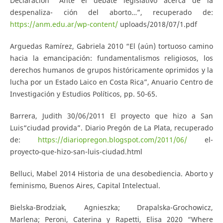
Declaración “Ante el debate legislativo acerca de la
despenaliza- ción del aborto…”, recuperado de:
https://anm.edu.ar/wp-content/
uploads/2018/07/1.pdf
Arguedas Ramírez, Gabriela 2010 “El (aún) tortuoso camino
hacia la emancipación: fundamentalismos religiosos, los
derechos humanos de grupos históricamente oprimidos y la
lucha por un Estado Laico en Costa Rica”, Anuario Centro de
Investigación y Estudios Políticos, pp. 50-65.
Barrera, Judith 30/06/2011 El proyecto que hizo a San
Luis“ciudad provida”. Diario Pregón de La Plata, recuperado
de:
https://diariopregon.blogspot.com/2011/06/
el-
proyecto-que-hizo-san-luis-ciudad.html
Belluci, Mabel 2014 Historia de una desobediencia. Aborto y
feminismo, Buenos Aires, Capital Intelectual.
Bielska-Brodziak, Agnieszka; Drapalska-Grochowicz,
Marlena; Peroni, Caterina y Rapetti, Elisa 2020 “Where