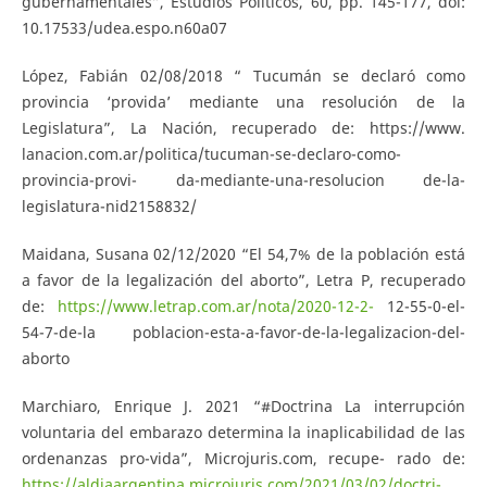
gubernamentales”, Estudios Políticos, 60, pp. 145-177, doi:
10.17533/udea.espo.n60a07
López, Fabián 02/08/2018 “ Tucumán se declaró como
provincia ‘provida’ mediante una resolución de la
Legislatura”, La Nación, recuperado de: https://www.
lanacion.com.ar/politica/tucuman-se-declaro-como-
provincia-provi- da-mediante-una-resolucion de-la-
legislatura-nid2158832/
Maidana, Susana 02/12/2020 “El 54,7% de la población está
a favor de la legalización del aborto”, Letra P, recuperado
de:
https://www.letrap.com.ar/nota/2020-12-2-
12-55-0-el-
54-7-de-la poblacion-esta-a-favor-de-la-legalizacion-del-
aborto
Marchiaro, Enrique J. 2021 “#Doctrina La interrupción
voluntaria del embarazo determina la inaplicabilidad de las
ordenanzas pro-vida”, Microjuris.com, recupe- rado de:
https://aldiaargentina.microjuris.com/2021/03/02/doctri-