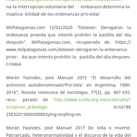
na-la-interrupcion-voluntaria-del embarazo-determina-la-
inaplica- bilidad-de-las-ordenanzas-pro-vida/
MilPatagonias.com 15/02/2020 “Dolavon: Derogaron la
ordenanza provida que intentó prohibir la pastilla del día
después”, MilPatagonias.com, recuperado de: https://
www.milpatagonias.com/dolavon-derogaron-la-ordenanza-
provi- da-que-intento-prohibir-la pastilla-del-dia-despues-
n10464
Morán Faúndes, José Manuel 2015 “El desarrollo del
activismo autodenominado‘Pro-Vida’ en Argentina, 1980-
2014”, Revista mexicana de sociología, 77(3), pp. 407-435,
recu- perado de
http://www.scielo.org.mx/scielo.php?
script=sci_arttextypi-
d=S0188
25032015000300003ylng=esytlng=es
Morán Faúndes, José Manuel 2017 De Vida o muerte.
Patriarcado, heteronormatividad y el discurso de la vida del