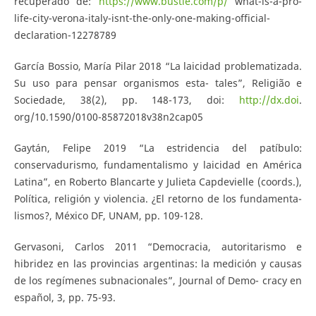
recuperado de:
https://www.bustle.com/p/
what-is-a-pro-
life-city-verona-italy-isnt-the-only-one-making-official-
declaration-12278789
García Bossio, María Pilar 2018 “La laicidad problematizada.
Su uso para pensar organismos esta- tales”, Religião e
Sociedade, 38(2), pp. 148-173, doi:
http://dx.doi
.
org/10.1590/0100-85872018v38n2cap05
Gaytán, Felipe 2019 “La estridencia del patíbulo:
conservadurismo, fundamentalismo y laicidad en América
Latina”, en Roberto Blancarte y Julieta Capdevielle (coords.),
Política, religión y violencia. ¿El retorno de los fundamenta-
lismos?, México DF, UNAM, pp. 109-128.
Gervasoni, Carlos 2011 “Democracia, autoritarismo e
hibridez en las provincias argentinas: la medición y causas
de los regímenes subnacionales”, Journal of Demo- cracy en
español, 3, pp. 75-93.