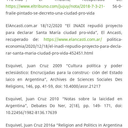
https://www.eltribuno.com/jujuy/nota/2018-7-3-21-
56-0-
fraile-pintado-se-decreto-una-ciudad-pro-vida
ElAncasti.com.ar 18/12/2020 “El INADI repudió proyecto
para declarar Santa María ciudad pro-vida”, El Ancasti,
recuperado de:
https://www.elancasti.com.ar/
politica-
economia/2020/12/18/el-inadi-repudio-proyecto-para-decla-
rar-santa-maria-ciudad-pro-vida-452451.html
Esquivel, Juan Cruz 2009 “Cultura política y poder
eclesiástico: Encrucijadas para la construc- ción del Estado
laico en Argentina”, Archives de Sciences Sociales Des
Religions, 146, pp. 41-59, doi: 10.4000/assr.21217
Esquivel, Juan Cruz 2010 “Notas sobre la laicidad en
Argentina”, Debates Do Ner, 2(18), pp. 149- 171, doi:
10.22456/1982-8136.17639
Esquivel, Juan Cruz 2016a “Religion and Politics in Argentina