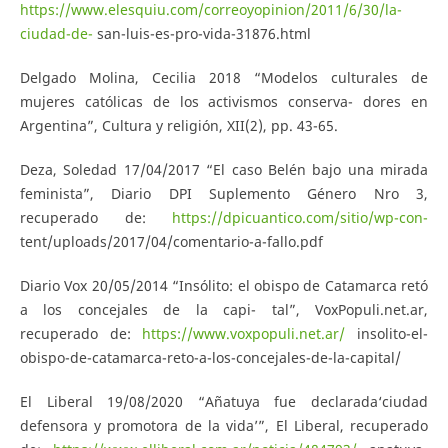
https://www.elesquiu.com/correoyopinion/2011/6/30/la-
ciudad-de-
san-luis-es-pro-vida-31876.html
Delgado Molina, Cecilia 2018 “Modelos culturales de
mujeres católicas de los activismos conserva- dores en
Argentina”, Cultura y religión, XII(2), pp. 43-65.
Deza, Soledad 17/04/2017 “El caso Belén bajo una mirada
feminista”, Diario DPI Suplemento Género Nro 3,
recuperado de:
https://dpicuantico.com/sitio/wp-con-
tent/uploads/2017/04/comentario-a-fallo.pdf
Diario Vox 20/05/2014 “Insólito: el obispo de Catamarca retó
a los concejales de la capi- tal”, VoxPopuli.net.ar,
recuperado de:
https://www.voxpopuli.net.ar/
insolito-el-
obispo-de-catamarca-reto-a-los-concejales-de-la-capital/
El Liberal 19/08/2020 “Añatuya fue declarada‘ciudad
defensora y promotora de la vida’”, El Liberal, recuperado