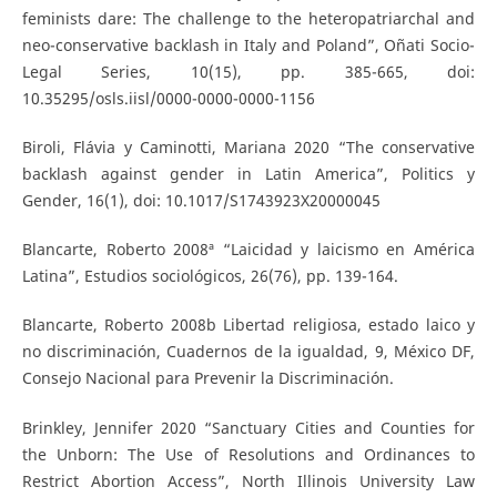
feminists dare: The challenge to the heteropatriarchal and
neo-conservative backlash in Italy and Poland”, Oñati Socio-
Legal Series, 10(15), pp. 385-665, doi:
10.35295/osls.iisl/0000-0000-0000-1156
Biroli, Flávia y Caminotti, Mariana 2020 “The conservative
backlash against gender in Latin America”, Politics y
Gender, 16(1), doi: 10.1017/S1743923X20000045
Blancarte, Roberto 2008ª “Laicidad y laicismo en América
Latina”, Estudios sociológicos, 26(76), pp. 139-164.
Blancarte, Roberto 2008b Libertad religiosa, estado laico y
no discriminación, Cuadernos de la igualdad, 9, México DF,
Consejo Nacional para Prevenir la Discriminación.
Brinkley, Jennifer 2020 “Sanctuary Cities and Counties for
the Unborn: The Use of Resolutions and Ordinances to
Restrict Abortion Access”, North Illinois University Law