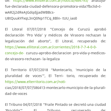
de:
https://www.elliberal.com.ar/noticia/484793/
anatuya-
fue-declarada-ciudad-defensora-promotora-vida?fbclid=I-
wAR2j2dReAJGdqdjjadWBBcs-
U8tQuukYFxqL3nQ0Np1TCq_8Bln- tUU_iao0
El Litoral 07/07/2018 “Concejo de Curuzú aprobó
declaración ‘Pro Vida’ y médicos de Virasoro rechazan la
legalización del aborto”, El Litoral, recuperado de:
https://www.ellitoral.com.ar/corrientes/2018-7-7-4-0-0-
concejo-de-
curuzu-aprobo-declaracion pro-vida-y-medicos-
de-virasoro-rechazan- la-legaliza
El Territorio 07/07/2018 “Montecarlo, ‘municipio de la
pluralidad de voces’”, El Terri- torio, recuperado de:
https://www.elterritorio.com.ar/noti-
cias/2018/07/07/586413-montecarlo-municipio-de-la-plurali-
dad-de-voces
El Tribuno 04/07/2018 “Fraile Pintado se decretó una ciudad
‘Pro-Vida’”, El Tribuno, recuperado de: