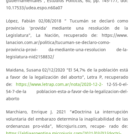
gubernamentales”, Estudios Políticos, 60, pp. 145-177, doi:
10.17533/udea.espo.n60a07
López, Fabián 02/08/2018 “ Tucumán se declaró como
provincia ‘provida’ mediante una resolución de la
Legislatura”, La Nación, recuperado de: https://www.
lanacion.com.ar/politica/tucuman-se-declaro-como-
provincia-provi- da-mediante-una-resolucion de-la-
legislatura-nid2158832/
Maidana, Susana 02/12/2020 “El 54,7% de la población está
a favor de la legalización del aborto”, Letra P, recuperado
de:
https://www.letrap.com.ar/nota/2020-12-2-
12-55-0-el-
54-7-de-la poblacion-esta-a-favor-de-la-legalizacion-del-
aborto
Marchiaro, Enrique J. 2021 “#Doctrina La interrupción
voluntaria del embarazo determina la inaplicabilidad de las
ordenanzas pro-vida”, Microjuris.com, recupe- rado de:
https://aldiaargentina.microjuris.com/2021/03/02/doctri-