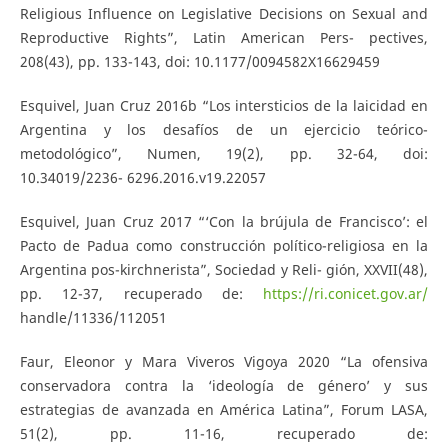
Religious Influence on Legislative Decisions on Sexual and
Reproductive Rights”, Latin American Pers- pectives,
208(43), pp. 133-143, doi: 10.1177/0094582X16629459
Esquivel, Juan Cruz 2016b “Los intersticios de la laicidad en
Argentina y los desafíos de un ejercicio teórico-
metodológico”, Numen, 19(2), pp. 32-64, doi:
10.34019/2236- 6296.2016.v19.22057
Esquivel, Juan Cruz 2017 “‘Con la brújula de Francisco’: el
Pacto de Padua como construcción político-religiosa en la
Argentina pos-kirchnerista”, Sociedad y Reli- gión, XXVII(48),
pp. 12-37, recuperado de:
https://ri.conicet.gov.ar/
handle/11336/112051
Faur, Eleonor y Mara Viveros Vigoya 2020 “La ofensiva
conservadora contra la ‘ideología de género’ y sus
estrategias de avanzada en América Latina”, Forum LASA,
51(2), pp. 11-16, recuperado de: