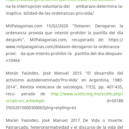
na-la-interrupcion-voluntaria-del embarazo-determina-la-
inaplica- bilidad-de-las-ordenanzas-pro-vida/
MilPatagonias.com 15/02/2020 “Dolavon: Derogaron la
ordenanza provida que intentó prohibir la pastilla del día
después”, MilPatagonias.com, recuperado de: https://
www.milpatagonias.com/dolavon-derogaron-la-ordenanza-
provi- da-que-intento-prohibir-la pastilla-del-dia-despues-
n10464
Morán Faúndes, José Manuel 2015 “El desarrollo del
activismo autodenominado‘Pro-Vida’ en Argentina, 1980-
2014”, Revista mexicana de sociología, 77(3), pp. 407-435,
recu- perado de
http://www.scielo.org.mx/scielo.php?
script=sci_arttextypi-
d=S0188
25032015000300003ylng=esytlng=es
Morán Faúndes, José Manuel 2017 De Vida o muerte.
Patriarcado, heteronormatividad y el discurso de la vida del