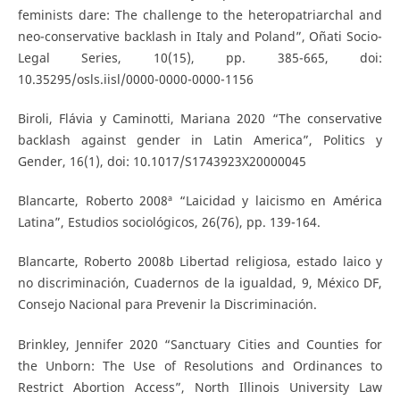
feminists dare: The challenge to the heteropatriarchal and
neo-conservative backlash in Italy and Poland”, Oñati Socio-
Legal Series, 10(15), pp. 385-665, doi:
10.35295/osls.iisl/0000-0000-0000-1156
Biroli, Flávia y Caminotti, Mariana 2020 “The conservative
backlash against gender in Latin America”, Politics y
Gender, 16(1), doi: 10.1017/S1743923X20000045
Blancarte, Roberto 2008ª “Laicidad y laicismo en América
Latina”, Estudios sociológicos, 26(76), pp. 139-164.
Blancarte, Roberto 2008b Libertad religiosa, estado laico y
no discriminación, Cuadernos de la igualdad, 9, México DF,
Consejo Nacional para Prevenir la Discriminación.
Brinkley, Jennifer 2020 “Sanctuary Cities and Counties for
the Unborn: The Use of Resolutions and Ordinances to
Restrict Abortion Access”, North Illinois University Law