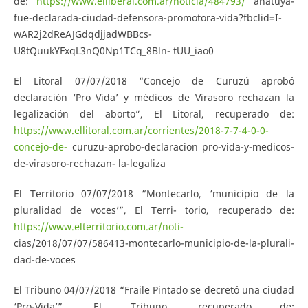
de:
https://www.elliberal.com.ar/noticia/484793/
anatuya-
fue-declarada-ciudad-defensora-promotora-vida?fbclid=I-
wAR2j2dReAJGdqdjjadWBBcs-
U8tQuukYFxqL3nQ0Np1TCq_8Bln- tUU_iao0
El Litoral 07/07/2018 “Concejo de Curuzú aprobó
declaración ‘Pro Vida’ y médicos de Virasoro rechazan la
legalización del aborto”, El Litoral, recuperado de:
https://www.ellitoral.com.ar/corrientes/2018-7-7-4-0-0-
concejo-de-
curuzu-aprobo-declaracion pro-vida-y-medicos-
de-virasoro-rechazan- la-legaliza
El Territorio 07/07/2018 “Montecarlo, ‘municipio de la
pluralidad de voces’”, El Terri- torio, recuperado de:
https://www.elterritorio.com.ar/noti-
cias/2018/07/07/586413-montecarlo-municipio-de-la-plurali-
dad-de-voces
El Tribuno 04/07/2018 “Fraile Pintado se decretó una ciudad
‘Pro-Vida’”, El Tribuno, recuperado de: