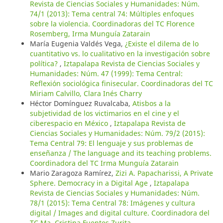
Revista de Ciencias Sociales y Humanidades: Núm.
74/1 (2013): Tema central 74: Múltiples enfoques
sobre la violencia. Coordinadoras del TC Florence
Rosemberg, Irma Munguía Zatarain
María Eugenia Valdés Vega,
¿Existe el dilema de lo
cuantitativo vs. lo cualitativo en la investigación sobre
política?
,
Iztapalapa Revista de Ciencias Sociales y
Humanidades: Núm. 47 (1999): Tema Central:
Reflexión sociológica finisecular. Coordinadoras del TC
Miriam Calvillo, Clara Inés Charry
Héctor Domínguez Ruvalcaba,
Atisbos a la
subjetividad de los victimarios en el cine y el
ciberespacio en México
,
Iztapalapa Revista de
Ciencias Sociales y Humanidades: Núm. 79/2 (2015):
Tema Central 79: El lenguaje y sus problemas de
enseñanza / The language and its teaching problems.
Coordinadora del TC Irma Munguía Zatarain
Mario Zaragoza Ramírez,
Zizi A. Papacharissi, A Private
Sphere. Democracy in a Digital Age
,
Iztapalapa
Revista de Ciencias Sociales y Humanidades: Núm.
78/1 (2015): Tema Central 78: Imágenes y cultura
digital / Images and digital culture. Coordinadora del
TC Ma. Cristina Fuentes Zurita