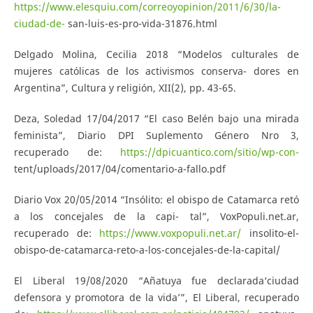
https://www.elesquiu.com/correoyopinion/2011/6/30/la-
ciudad-de-
san-luis-es-pro-vida-31876.html
Delgado Molina, Cecilia 2018 “Modelos culturales de
mujeres católicas de los activismos conserva- dores en
Argentina”, Cultura y religión, XII(2), pp. 43-65.
Deza, Soledad 17/04/2017 “El caso Belén bajo una mirada
feminista”, Diario DPI Suplemento Género Nro 3,
recuperado de:
https://dpicuantico.com/sitio/wp-con-
tent/uploads/2017/04/comentario-a-fallo.pdf
Diario Vox 20/05/2014 “Insólito: el obispo de Catamarca retó
a los concejales de la capi- tal”, VoxPopuli.net.ar,
recuperado de:
https://www.voxpopuli.net.ar/
insolito-el-
obispo-de-catamarca-reto-a-los-concejales-de-la-capital/
El Liberal 19/08/2020 “Añatuya fue declarada‘ciudad
defensora y promotora de la vida’”, El Liberal, recuperado