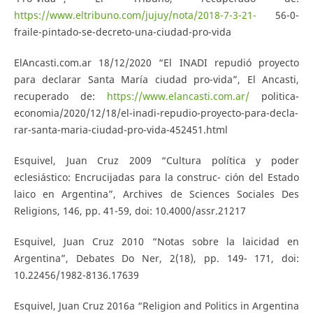
https://www.eltribuno.com/jujuy/nota/2018-7-3-21-
56-0-
fraile-pintado-se-decreto-una-ciudad-pro-vida
ElAncasti.com.ar 18/12/2020 “El INADI repudió proyecto
para declarar Santa María ciudad pro-vida”, El Ancasti,
recuperado de:
https://www.elancasti.com.ar/
politica-
economia/2020/12/18/el-inadi-repudio-proyecto-para-decla-
rar-santa-maria-ciudad-pro-vida-452451.html
Esquivel, Juan Cruz 2009 “Cultura política y poder
eclesiástico: Encrucijadas para la construc- ción del Estado
laico en Argentina”, Archives de Sciences Sociales Des
Religions, 146, pp. 41-59, doi: 10.4000/assr.21217
Esquivel, Juan Cruz 2010 “Notas sobre la laicidad en
Argentina”, Debates Do Ner, 2(18), pp. 149- 171, doi:
10.22456/1982-8136.17639
Esquivel, Juan Cruz 2016a “Religion and Politics in Argentina