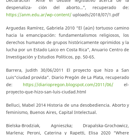
Declaración “Ante el debate legislativo acerca de la
despenaliza- ción del aborto…”, recuperado de:
https://anm.edu.ar/wp-content/
uploads/2018/07/1.pdf
Arguedas Ramírez, Gabriela 2010 “El (aún) tortuoso camino
hacia la emancipación: fundamentalismos religiosos, los
derechos humanos de grupos históricamente oprimidos y la
lucha por un Estado Laico en Costa Rica”, Anuario Centro de
Investigación y Estudios Políticos, pp. 50-65.
Barrera, Judith 30/06/2011 El proyecto que hizo a San
Luis“ciudad provida”. Diario Pregón de La Plata, recuperado
de:
https://diariopregon.blogspot.com/2011/06/
el-
proyecto-que-hizo-san-luis-ciudad.html
Belluci, Mabel 2014 Historia de una desobediencia. Aborto y
feminismo, Buenos Aires, Capital Intelectual.
Bielska-Brodziak, Agnieszka; Drapalska-Grochowicz,
Marlena; Peroni, Caterina y Rapetti, Elisa 2020 “Where