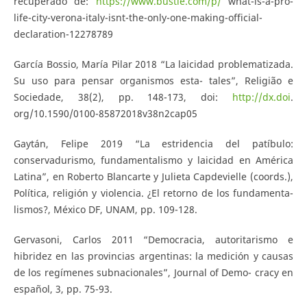
recuperado de:
https://www.bustle.com/p/
what-is-a-pro-
life-city-verona-italy-isnt-the-only-one-making-official-
declaration-12278789
García Bossio, María Pilar 2018 “La laicidad problematizada.
Su uso para pensar organismos esta- tales”, Religião e
Sociedade, 38(2), pp. 148-173, doi:
http://dx.doi
.
org/10.1590/0100-85872018v38n2cap05
Gaytán, Felipe 2019 “La estridencia del patíbulo:
conservadurismo, fundamentalismo y laicidad en América
Latina”, en Roberto Blancarte y Julieta Capdevielle (coords.),
Política, religión y violencia. ¿El retorno de los fundamenta-
lismos?, México DF, UNAM, pp. 109-128.
Gervasoni, Carlos 2011 “Democracia, autoritarismo e
hibridez en las provincias argentinas: la medición y causas
de los regímenes subnacionales”, Journal of Demo- cracy en
español, 3, pp. 75-93.