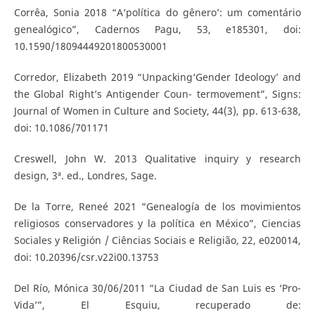
Corrêa, Sonia 2018 “A‘política do gênero’: um comentário
genealógico”, Cadernos Pagu, 53, e185301, doi:
10.1590/18094449201800530001
Corredor, Elizabeth 2019 “Unpacking‘Gender Ideology’ and
the Global Right’s Antigender Coun- termovement”, Signs:
Journal of Women in Culture and Society, 44(3), pp. 613-638,
doi: 10.1086/701171
Creswell, John W. 2013 Qualitative inquiry y research
design, 3ª. ed., Londres, Sage.
De la Torre, Reneé 2021 “Genealogía de los movimientos
religiosos conservadores y la política en México”, Ciencias
Sociales y Religión / Ciências Sociais e Religião, 22, e020014,
doi: 10.20396/csr.v22i00.13753
Del Río, Mónica 30/06/2011 “La Ciudad de San Luis es ‘Pro-
Vida’”, El Esquiu, recuperado de: