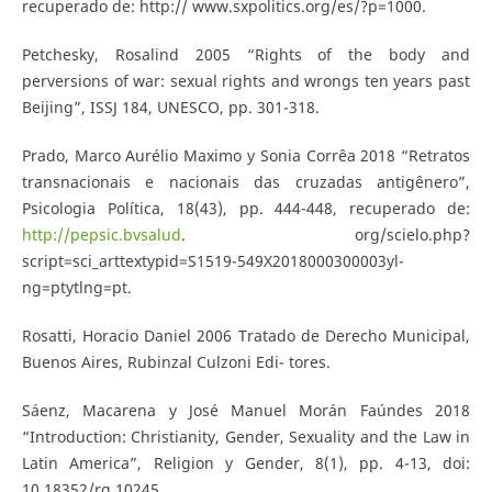
recuperado de: http:// www.sxpolitics.org/es/?p=1000.
Petchesky, Rosalind 2005 “Rights of the body and
perversions of war: sexual rights and wrongs ten years past
Beijing”, ISSJ 184, UNESCO, pp. 301-318.
Prado, Marco Aurélio Maximo y Sonia Corrêa 2018 “Retratos
transnacionais e nacionais das cruzadas antigênero”,
Psicologia Política, 18(43), pp. 444-448, recuperado de:
http://pepsic.bvsalud
. org/scielo.php?
script=sci_arttextypid=S1519-549X2018000300003yl-
ng=ptytlng=pt.
Rosatti, Horacio Daniel 2006 Tratado de Derecho Municipal,
Buenos Aires, Rubinzal Culzoni Edi- tores.
Sáenz, Macarena y José Manuel Morán Faúndes 2018
“Introduction: Christianity, Gender, Sexuality and the Law in
Latin America”, Religion y Gender, 8(1), pp. 4-13, doi:
10.18352/rg.10245