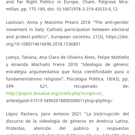
and Far Right Politics in Europe, Cham, Palgrave Mca-
millan, pp. 175-189, doi: 10.1007/978-3-319-43533-6_12
Lavizzari, Anna y Massimo Prearo 2018 “The anti-gender
movement in Italy: Catholic participation between electoral
and protest politics”, European societies, 21(3), https://doi.
org/10.1080/14616696.2018.1536801
Lionço, Tatiana, Ana Clara de Oliveira Alves, Felipe Mattiello
y Amanda Machado Freire 2018 “Ideologia de gênero:
estratégia argumentativa que forja cientificidade para o
fundamentalismo religioso”, Psicologia Política, 18(43), pp.
599- 621, recuperado de:
http://pepsic.bvsalud.org/scielo.php?script=sci_
arttextypid=S1519 549X2018000300011ylng=ptytlng=
López Pacheco, Jairo Antonio 2021 “La (re)irrupción del
discurso de la «ideología de género» en América Latina.
Protestas, atención del público y respuestas