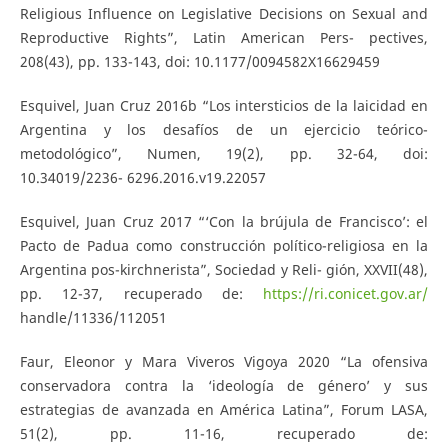
Religious Influence on Legislative Decisions on Sexual and
Reproductive Rights”, Latin American Pers- pectives,
208(43), pp. 133-143, doi: 10.1177/0094582X16629459
Esquivel, Juan Cruz 2016b “Los intersticios de la laicidad en
Argentina y los desafíos de un ejercicio teórico-
metodológico”, Numen, 19(2), pp. 32-64, doi:
10.34019/2236- 6296.2016.v19.22057
Esquivel, Juan Cruz 2017 “‘Con la brújula de Francisco’: el
Pacto de Padua como construcción político-religiosa en la
Argentina pos-kirchnerista”, Sociedad y Reli- gión, XXVII(48),
pp. 12-37, recuperado de:
https://ri.conicet.gov.ar/
handle/11336/112051
Faur, Eleonor y Mara Viveros Vigoya 2020 “La ofensiva
conservadora contra la ‘ideología de género’ y sus
estrategias de avanzada en América Latina”, Forum LASA,
51(2), pp. 11-16, recuperado de: