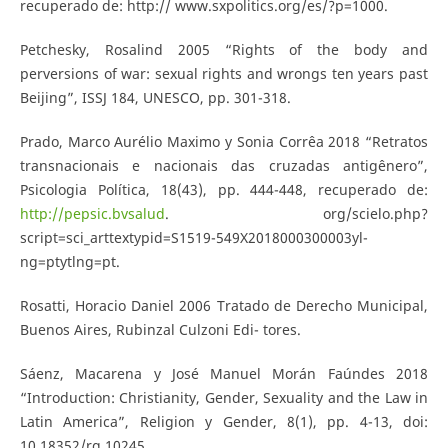
recuperado de: http:// www.sxpolitics.org/es/?p=1000.
Petchesky, Rosalind 2005 “Rights of the body and
perversions of war: sexual rights and wrongs ten years past
Beijing”, ISSJ 184, UNESCO, pp. 301-318.
Prado, Marco Aurélio Maximo y Sonia Corrêa 2018 “Retratos
transnacionais e nacionais das cruzadas antigênero”,
Psicologia Política, 18(43), pp. 444-448, recuperado de:
http://pepsic.bvsalud
. org/scielo.php?
script=sci_arttextypid=S1519-549X2018000300003yl-
ng=ptytlng=pt.
Rosatti, Horacio Daniel 2006 Tratado de Derecho Municipal,
Buenos Aires, Rubinzal Culzoni Edi- tores.
Sáenz, Macarena y José Manuel Morán Faúndes 2018
“Introduction: Christianity, Gender, Sexuality and the Law in
Latin America”, Religion y Gender, 8(1), pp. 4-13, doi:
10.18352/rg.10245