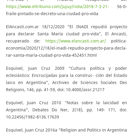
https://www.eltribuno.com/jujuy/nota/2018-7-3-21-
56-0-
fraile-pintado-se-decreto-una-ciudad-pro-vida
ElAncasti.com.ar 18/12/2020 “El INADI repudió proyecto
para declarar Santa María ciudad pro-vida”, El Ancasti,
recuperado de:
https://www.elancasti.com.ar/
politica-
economia/2020/12/18/el-inadi-repudio-proyecto-para-decla-
rar-santa-maria-ciudad-pro-vida-452451.html
Esquivel, Juan Cruz 2009 “Cultura política y poder
eclesiástico: Encrucijadas para la construc- ción del Estado
laico en Argentina”, Archives de Sciences Sociales Des
Religions, 146, pp. 41-59, doi: 10.4000/assr.21217
Esquivel, Juan Cruz 2010 “Notas sobre la laicidad en
Argentina”, Debates Do Ner, 2(18), pp. 149- 171, doi:
10.22456/1982-8136.17639
Esquivel, Juan Cruz 2016a “Religion and Politics in Argentina