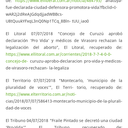
de:
https://www.elliberal.com.ar/noticia/484793/
anatuya-
fue-declarada-ciudad-defensora-promotora-vida?fbclid=I-
wAR2j2dReAJGdqdjjadWBBcs-
U8tQuukYFxqL3nQ0Np1TCq_8Bln- tUU_iao0
El Litoral 07/07/2018 “Concejo de Curuzú aprobó
declaración ‘Pro Vida’ y médicos de Virasoro rechazan la
legalización del aborto”, El Litoral, recuperado de:
https://www.ellitoral.com.ar/corrientes/2018-7-7-4-0-0-
concejo-de-
curuzu-aprobo-declaracion pro-vida-y-medicos-
de-virasoro-rechazan- la-legaliza
El Territorio 07/07/2018 “Montecarlo, ‘municipio de la
pluralidad de voces’”, El Terri- torio, recuperado de:
https://www.elterritorio.com.ar/noti-
cias/2018/07/07/586413-montecarlo-municipio-de-la-plurali-
dad-de-voces
El Tribuno 04/07/2018 “Fraile Pintado se decretó una ciudad
‘Pro-Vida’”, El Tribuno, recuperado de: