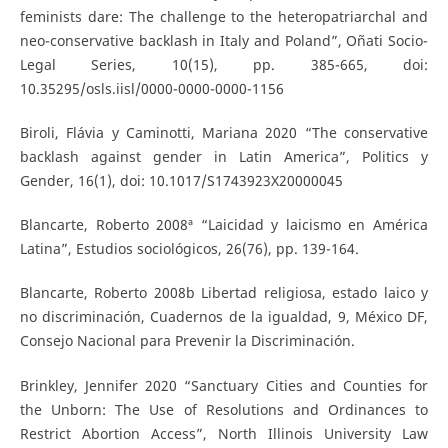
feminists dare: The challenge to the heteropatriarchal and
neo-conservative backlash in Italy and Poland”, Oñati Socio-
Legal Series, 10(15), pp. 385-665, doi:
10.35295/osls.iisl/0000-0000-0000-1156
Biroli, Flávia y Caminotti, Mariana 2020 “The conservative
backlash against gender in Latin America”, Politics y
Gender, 16(1), doi: 10.1017/S1743923X20000045
Blancarte, Roberto 2008ª “Laicidad y laicismo en América
Latina”, Estudios sociológicos, 26(76), pp. 139-164.
Blancarte, Roberto 2008b Libertad religiosa, estado laico y
no discriminación, Cuadernos de la igualdad, 9, México DF,
Consejo Nacional para Prevenir la Discriminación.
Brinkley, Jennifer 2020 “Sanctuary Cities and Counties for
the Unborn: The Use of Resolutions and Ordinances to
Restrict Abortion Access”, North Illinois University Law