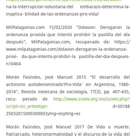
na-la-interrupcion-voluntaria-del embarazo-determina-la-
inaplica- bilidad-de-las-ordenanzas-pro-vida/
MilPatagonias.com 15/02/2020 “Dolavon: Derogaron la
ordenanza provida que intentó prohibir la pastilla del día
después”, MilPatagonias.com, recuperado de: https://
www.milpatagonias.com/dolavon-derogaron-la-ordenanza-
provi- da-que-intento-prohibir-la pastilla-del-dia-despues-
n10464
Morán Faúndes, José Manuel 2015 “El desarrollo del
activismo autodenominado‘Pro-Vida’ en Argentina, 1980-
2014”, Revista mexicana de sociología, 77(3), pp. 407-435,
recu- perado de
http://www.scielo.org.mx/scielo.php?
script=sci_arttextypi-
d=S0188
25032015000300003ylng=esytlng=es
Morán Faúndes, José Manuel 2017 De Vida o muerte.
Patriarcado, heteronormatividad y el discurso de la vida del