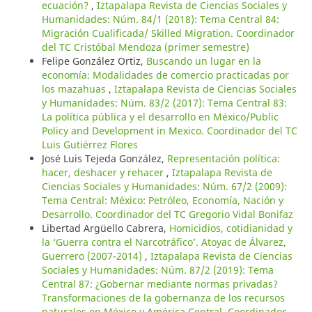
ecuación?
,
Iztapalapa Revista de Ciencias Sociales y
Humanidades: Núm. 84/1 (2018): Tema Central 84:
Migración Cualificada/ Skilled Migration. Coordinador
del TC Cristóbal Mendoza (primer semestre)
Felipe González Ortiz,
Buscando un lugar en la
economía: Modalidades de comercio practicadas por
los mazahuas
,
Iztapalapa Revista de Ciencias Sociales
y Humanidades: Núm. 83/2 (2017): Tema Central 83:
La política pública y el desarrollo en México/Public
Policy and Development in Mexico. Coordinador del TC
Luis Gutiérrez Flores
José Luis Tejeda González,
Representación política:
hacer, deshacer y rehacer
,
Iztapalapa Revista de
Ciencias Sociales y Humanidades: Núm. 67/2 (2009):
Tema Central: México: Petróleo, Economía, Nación y
Desarrollo. Coordinador del TC Gregorio Vidal Bonifaz
Libertad Argüello Cabrera,
Homicidios, cotidianidad y
la ‘Guerra contra el Narcotráfico’. Atoyac de Álvarez,
Guerrero (2007-2014)
,
Iztapalapa Revista de Ciencias
Sociales y Humanidades: Núm. 87/2 (2019): Tema
Central 87: ¿Gobernar mediante normas privadas?
Transformaciones de la gobernanza de los recursos
naturales en México y América Central. Coordinador