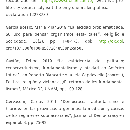
recuperado de:
https://www.bustle.com/p/
what-is-a-pro-
life-city-verona-italy-isnt-the-only-one-making-official-
declaration-12278789
García Bossio, María Pilar 2018 “La laicidad problematizada.
Su uso para pensar organismos esta- tales”, Religião e
Sociedade, 38(2), pp. 148-173, doi:
http://dx.doi
.
org/10.1590/0100-85872018v38n2cap05
Gaytán, Felipe 2019 “La estridencia del patíbulo:
conservadurismo, fundamentalismo y laicidad en América
Latina”, en Roberto Blancarte y Julieta Capdevielle (coords.),
Política, religión y violencia. ¿El retorno de los fundamenta-
lismos?, México DF, UNAM, pp. 109-128.
Gervasoni, Carlos 2011 “Democracia, autoritarismo e
hibridez en las provincias argentinas: la medición y causas
de los regímenes subnacionales”, Journal of Demo- cracy en
español, 3, pp. 75-93.