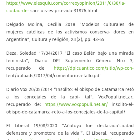
https://www.elesquiu.com/correoyopinion/2011/6/30/la-
ciudad-de-
san-luis-es-pro-vida-31876.html
Delgado Molina, Cecilia 2018 “Modelos culturales de
mujeres católicas de los activismos conserva- dores en
Argentina”, Cultura y religión, XII(2), pp. 43-65.
Deza, Soledad 17/04/2017 “El caso Belén bajo una mirada
feminista”, Diario DPI Suplemento Género Nro 3,
recuperado de:
https://dpicuantico.com/sitio/wp-con-
tent/uploads/2017/04/comentario-a-fallo.pdf
Diario Vox 20/05/2014 “Insólito: el obispo de Catamarca retó
a los concejales de la capi- tal”, VoxPopuli.net.ar,
recuperado de:
https://www.voxpopuli.net.ar/
insolito-el-
obispo-de-catamarca-reto-a-los-concejales-de-la-capital/
El Liberal 19/08/2020 “Añatuya fue declarada‘ciudad
defensora y promotora de la vida’”, El Liberal, recuperado