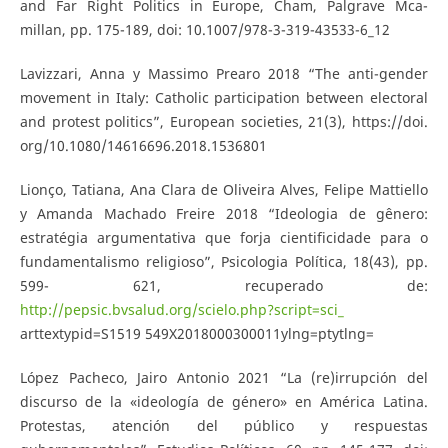
and Far Right Politics in Europe, Cham, Palgrave Mca-
millan, pp. 175-189, doi: 10.1007/978-3-319-43533-6_12
Lavizzari, Anna y Massimo Prearo 2018 “The anti-gender
movement in Italy: Catholic participation between electoral
and protest politics”, European societies, 21(3), https://doi.
org/10.1080/14616696.2018.1536801
Lionço, Tatiana, Ana Clara de Oliveira Alves, Felipe Mattiello
y Amanda Machado Freire 2018 “Ideologia de gênero:
estratégia argumentativa que forja cientificidade para o
fundamentalismo religioso”, Psicologia Política, 18(43), pp.
599- 621, recuperado de:
http://pepsic.bvsalud.org/scielo.php?script=sci_
arttextypid=S1519 549X2018000300011ylng=ptytlng=
López Pacheco, Jairo Antonio 2021 “La (re)irrupción del
discurso de la «ideología de género» en América Latina.
Protestas, atención del público y respuestas