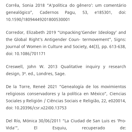
Corrêa, Sonia 2018 “A‘política do gênero’: um comentário
genealógico”, Cadernos Pagu, 53, e185301, doi:
10.1590/18094449201800530001
Corredor, Elizabeth 2019 “Unpacking‘Gender Ideology’ and
the Global Right’s Antigender Coun- termovement”, Signs:
Journal of Women in Culture and Society, 44(3), pp. 613-638,
doi: 10.1086/701171
Creswell, John W. 2013 Qualitative inquiry y research
design, 3ª. ed., Londres, Sage.
De la Torre, Reneé 2021 “Genealogía de los movimientos
religiosos conservadores y la política en México”, Ciencias
Sociales y Religión / Ciências Sociais e Religião, 22, e020014,
doi: 10.20396/csr.v22i00.13753
Del Río, Mónica 30/06/2011 “La Ciudad de San Luis es ‘Pro-
Vida’”, El Esquiu, recuperado de: