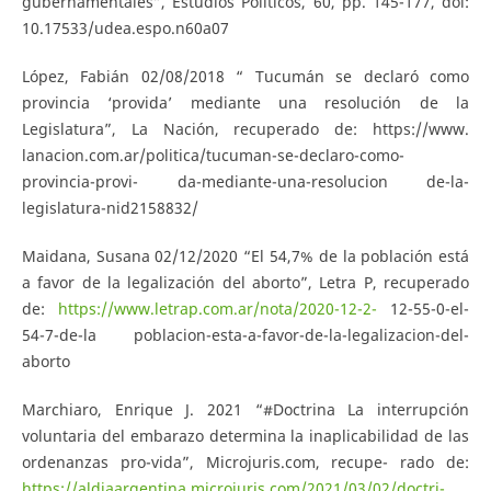
gubernamentales”, Estudios Políticos, 60, pp. 145-177, doi:
10.17533/udea.espo.n60a07
López, Fabián 02/08/2018 “ Tucumán se declaró como
provincia ‘provida’ mediante una resolución de la
Legislatura”, La Nación, recuperado de: https://www.
lanacion.com.ar/politica/tucuman-se-declaro-como-
provincia-provi- da-mediante-una-resolucion de-la-
legislatura-nid2158832/
Maidana, Susana 02/12/2020 “El 54,7% de la población está
a favor de la legalización del aborto”, Letra P, recuperado
de:
https://www.letrap.com.ar/nota/2020-12-2-
12-55-0-el-
54-7-de-la poblacion-esta-a-favor-de-la-legalizacion-del-
aborto
Marchiaro, Enrique J. 2021 “#Doctrina La interrupción
voluntaria del embarazo determina la inaplicabilidad de las
ordenanzas pro-vida”, Microjuris.com, recupe- rado de:
https://aldiaargentina.microjuris.com/2021/03/02/doctri-