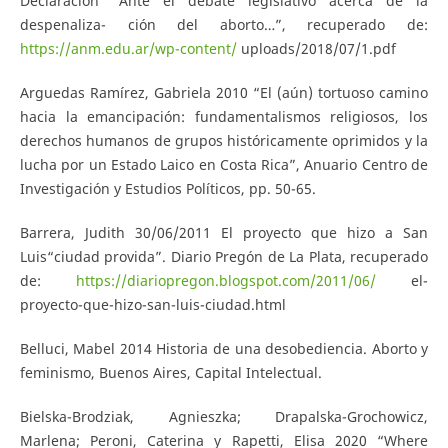
Declaración “Ante el debate legislativo acerca de la
despenaliza- ción del aborto…”, recuperado de:
https://anm.edu.ar/wp-content/
uploads/2018/07/1.pdf
Arguedas Ramírez, Gabriela 2010 “El (aún) tortuoso camino
hacia la emancipación: fundamentalismos religiosos, los
derechos humanos de grupos históricamente oprimidos y la
lucha por un Estado Laico en Costa Rica”, Anuario Centro de
Investigación y Estudios Políticos, pp. 50-65.
Barrera, Judith 30/06/2011 El proyecto que hizo a San
Luis“ciudad provida”. Diario Pregón de La Plata, recuperado
de:
https://diariopregon.blogspot.com/2011/06/
el-
proyecto-que-hizo-san-luis-ciudad.html
Belluci, Mabel 2014 Historia de una desobediencia. Aborto y
feminismo, Buenos Aires, Capital Intelectual.
Bielska-Brodziak, Agnieszka; Drapalska-Grochowicz,
Marlena; Peroni, Caterina y Rapetti, Elisa 2020 “Where