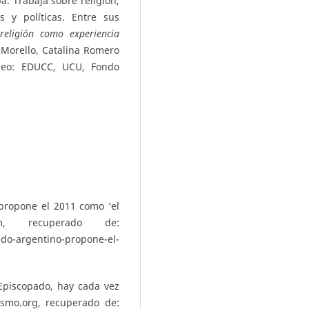
a. Trabaja sobre religión,
s y políticas. Entre sus
religión como experiencia
 Morello, Catalina Romero
deo: EDUCC, UCU, Fondo
propone el 2011 como ‘el
m, recuperado de:
o-argentino-propone-el-
Episcopado, hay cada vez
ismo.org, recuperado de: