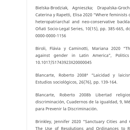
Bielska-Brodziak, Agnieszka; Drapalska-Groc
Caterina y Rapetti, Elisa 2020 “Where feminists 
heteropatriarchal and neo-conservative backla
Oñati Socio-Legal Series, 10(15), pp. 385-665, do
0000-0000-1156
Biroli, Flávia y Caminotti, Mariana 2020 “T
against gender in Latin America”, Politic
10.1017/S1743923X20000045
Blancarte, Roberto 2008ª “Laicidad y laici
Estudios sociológicos, 26(76), pp. 139-164.
Blancarte, Roberto 2008b Libertad religi
discriminación, Cuadernos de la igualdad, 9, Mé
para Prevenir la Discriminación.
Brinkley, Jennifer 2020 “Sanctuary Cities and
The Use of Resolutions and Ordinances to Re