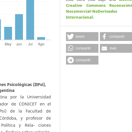
Creative Commons Reconocimi
Nocomercial-NoDerivados
Internacional
.
tweet
compartir
compartir
mail
compartir
es Psicológicas (IIPsi),
gentina
tina por la Universidad
igador de CONICET en el
IIPsi) de la Facultad de
 Córdoba, y profesor de
Política y Rela- ciones