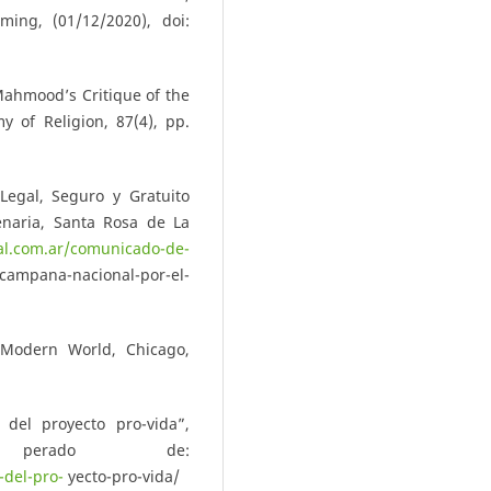
ming, (01/12/2020), doi:
Mahmood’s Critique of the
 of Religion, 87(4), pp.
egal, Seguro y Gratuito
enaria, Santa Rosa de La
al.com.ar/comunicado-de-
campana-nacional-por-el-
 Modern World, Chicago,
 del proyecto pro-vida”,
u- perado de:
-del-pro-
yecto-pro-vida/