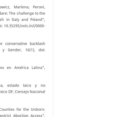
howicz, Marlena; Peroni,
dare: The challenge to the
sh in Italy and Poland”,
i: 10.35295/osls.iisl/0000-
he conservative backlash
s y Gender, 16(1), doi:
smo en América Latina”,
osa, estado laico y no
xico DF, Consejo Nacional
 Counties for the Unborn:
strict Abortion Access”,