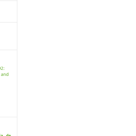
92:
s and
ia de