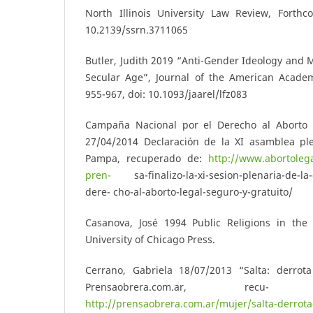
North Illinois University Law Review, Forthco
10.2139/ssrn.3711065
Butler, Judith 2019 “Anti-Gender Ideology and 
Secular Age”, Journal of the American Academy
955-967, doi: 10.1093/jaarel/lfz083
Campaña Nacional por el Derecho al Aborto L
27/04/2014 Declaración de la XI asamblea pl
Pampa, recuperado de:
http://www.abortoleg
pren-
sa-finalizo-la-xi-sesion-plenaria-de-la-
dere- cho-al-aborto-legal-seguro-y-gratuito/
Casanova, José 1994 Public Religions in the
University of Chicago Press.
Cerrano, Gabriela 18/07/2013 “Salta: derrota
Prensaobrera.com.ar, rec
http://prensaobrera.com.ar/mujer/salta-derrota