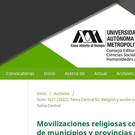
Convocatorias
Inicio
Acerca de
Actual
Archivos
Inicio
/
Archivos
/
Núm. 92/1 (2022): Tema Central 92: Religión y acción s
Tema Central
Movilizaciones religiosas 
de municipios y provincias