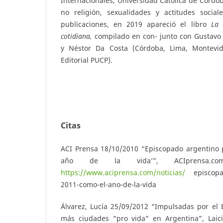
Internacionales, Universidad Católica de Córdob
no religión, sexualidades y actitudes sociale
publicaciones, en 2019 apareció el libro
L
a 
cotidiana,
compilado en con- junto con Gustavo
y Néstor Da Costa (Córdoba, Lima, Montevi
Editorial PUCP).
Citas
ACI Prensa 18/10/2010 “Episcopado argentino 
año de la vida’”, ACIprensa.co
https://www.aciprensa.com/noticias/
episcopad
2011-como-el-ano-de-la-vida
Álvarez, Lucía 25/09/2012 “Impulsadas por el 
más ciudades “pro vida” en Argentina”, Laic