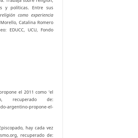
a. Trabaja sobre religión,
s y políticas. Entre sus
religión como experiencia
 Morello, Catalina Romero
deo: EDUCC, UCU, Fondo
propone el 2011 como ‘el
m, recuperado de:
o-argentino-propone-el-
Episcopado, hay cada vez
ismo.org, recuperado de: