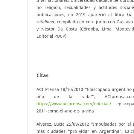
Internacionales, Universidad Católica de Córdob
no religión, sexualidades y actitudes sociale
publicaciones, en 2019 apareció el libro
L
a 
cotidiana,
compilado en con- junto con Gustavo
y Néstor Da Costa (Córdoba, Lima, Montevi
Editorial PUCP).
Citas
ACI Prensa 18/10/2010 “Episcopado argentino 
año de la vida’”, ACIprensa.co
https://www.aciprensa.com/noticias/
episcopad
2011-como-el-ano-de-la-vida
Álvarez, Lucía 25/09/2012 “Impulsadas por el 
más ciudades “pro vida” en Argentina”, Laic