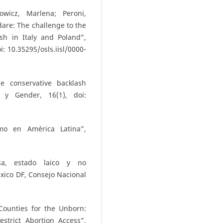
howicz, Marlena; Peroni,
dare: The challenge to the
sh in Italy and Poland”,
i: 10.35295/osls.iisl/0000-
he conservative backlash
s y Gender, 16(1), doi:
smo en América Latina”,
osa, estado laico y no
xico DF, Consejo Nacional
 Counties for the Unborn:
strict Abortion Access”,