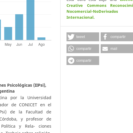
Creative Commons Reconocimi
Nocomercial-NoDerivados
Internacional
.
tweet
compartir
compartir
mail
compartir
es Psicológicas (IIPsi),
gentina
tina por la Universidad
igador de CONICET en el
IIPsi) de la Facultad de
 Córdoba, y profesor de
Política y Rela- ciones