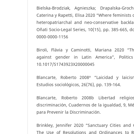
Bielska-Brodziak, Agnieszka; Drapalska-Groc
Caterina y Rapetti, Elisa 2020 “Where feminists 
heteropatriarchal and neo-conservative backla
Oñati Socio-Legal Series, 10(15), pp. 385-665, do
0000-0000-1156
Biroli, Flávia y Caminotti, Mariana 2020 “T
against gender in Latin America”, Politic
10.1017/S1743923X20000045
Blancarte, Roberto 2008ª “Laicidad y laici
Estudios sociológicos, 26(76), pp. 139-164.
Blancarte, Roberto 2008b Libertad religi
discriminación, Cuadernos de la igualdad, 9, Mé
para Prevenir la Discriminación.
Brinkley, Jennifer 2020 “Sanctuary Cities and
The Use of Resolutions and Ordinances to Re