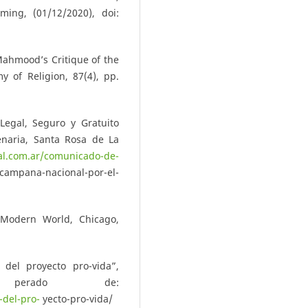
ming, (01/12/2020), doi:
Mahmood’s Critique of the
 of Religion, 87(4), pp.
egal, Seguro y Gratuito
enaria, Santa Rosa de La
al.com.ar/comunicado-de-
campana-nacional-por-el-
 Modern World, Chicago,
 del proyecto pro-vida”,
u- perado de:
-del-pro-
yecto-pro-vida/