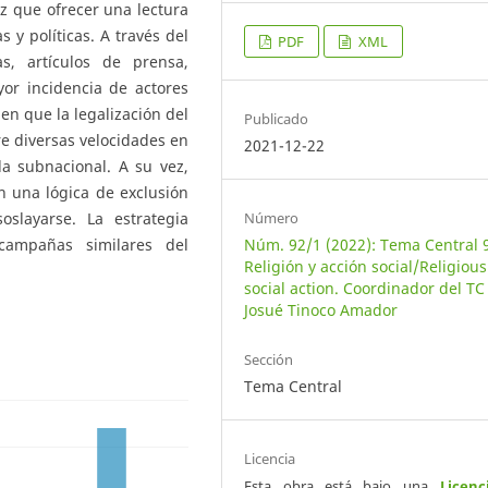
z que ofrecer una lectura
s y políticas. A través del
PDF
XML
s, artículos de prensa,
yor incidencia de actores
 en que la legalización del
Publicado
re diversas velocidades en
2021-12-22
la subnacional. A su vez,
 una lógica de exclusión
Número
slayarse. La estrategia
Núm. 92/1 (2022): Tema Central 
campañas similares del
Religión y acción social/Religiou
social action. Coordinador del TC
Josué Tinoco Amador
Sección
Tema Central
Licencia
Esta obra está bajo una
Licenc