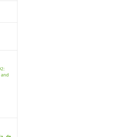
92:
s and
ia de