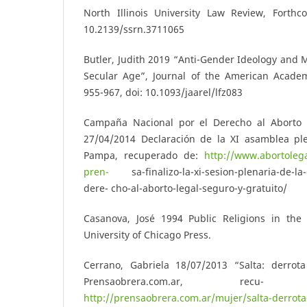
North Illinois University Law Review, Forthco
10.2139/ssrn.3711065
Butler, Judith 2019 “Anti-Gender Ideology and 
Secular Age”, Journal of the American Academy
955-967, doi: 10.1093/jaarel/lfz083
Campaña Nacional por el Derecho al Aborto L
27/04/2014 Declaración de la XI asamblea pl
Pampa, recuperado de:
http://www.abortoleg
pren-
sa-finalizo-la-xi-sesion-plenaria-de-la-
dere- cho-al-aborto-legal-seguro-y-gratuito/
Casanova, José 1994 Public Religions in the
University of Chicago Press.
Cerrano, Gabriela 18/07/2013 “Salta: derrota
Prensaobrera.com.ar, rec
http://prensaobrera.com.ar/mujer/salta-derrota