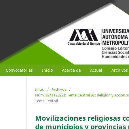
Convocatorias
Inicio
Acerca de
Actual
Archivos
Inicio
/
Archivos
/
Núm. 92/1 (2022): Tema Central 92: Religión y acción s
Tema Central
Movilizaciones religiosas 
de municipios y provincias