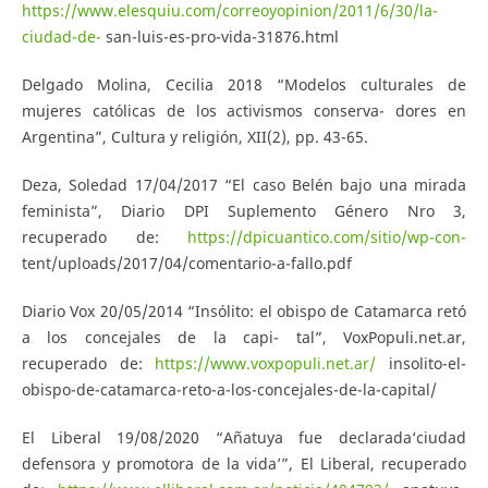
https://www.elesquiu.com/correoyopinion/2011/6/30/la-
ciudad-de-
san-luis-es-pro-vida-31876.html
Delgado Molina, Cecilia 2018 “Modelos culturales de
mujeres católicas de los activismos conserva- dores en
Argentina”, Cultura y religión, XII(2), pp. 43-65.
Deza, Soledad 17/04/2017 “El caso Belén bajo una mirada
feminista”, Diario DPI Suplemento Género Nro 3,
recuperado de:
https://dpicuantico.com/sitio/wp-con-
tent/uploads/2017/04/comentario-a-fallo.pdf
Diario Vox 20/05/2014 “Insólito: el obispo de Catamarca retó
a los concejales de la capi- tal”, VoxPopuli.net.ar,
recuperado de:
https://www.voxpopuli.net.ar/
insolito-el-
obispo-de-catamarca-reto-a-los-concejales-de-la-capital/
El Liberal 19/08/2020 “Añatuya fue declarada‘ciudad
defensora y promotora de la vida’”, El Liberal, recuperado