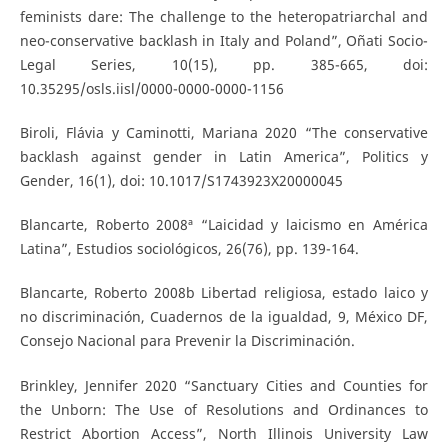
feminists dare: The challenge to the heteropatriarchal and
neo-conservative backlash in Italy and Poland”, Oñati Socio-
Legal Series, 10(15), pp. 385-665, doi:
10.35295/osls.iisl/0000-0000-0000-1156
Biroli, Flávia y Caminotti, Mariana 2020 “The conservative
backlash against gender in Latin America”, Politics y
Gender, 16(1), doi: 10.1017/S1743923X20000045
Blancarte, Roberto 2008ª “Laicidad y laicismo en América
Latina”, Estudios sociológicos, 26(76), pp. 139-164.
Blancarte, Roberto 2008b Libertad religiosa, estado laico y
no discriminación, Cuadernos de la igualdad, 9, México DF,
Consejo Nacional para Prevenir la Discriminación.
Brinkley, Jennifer 2020 “Sanctuary Cities and Counties for
the Unborn: The Use of Resolutions and Ordinances to
Restrict Abortion Access”, North Illinois University Law