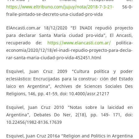
https://www.eltribuno.com/jujuy/nota/2018-7-3-21-
56-0-
fraile-pintado-se-decreto-una-ciudad-pro-vida
ElAncasti.com.ar 18/12/2020 “El INADI repudió proyecto
para declarar Santa María ciudad pro-vida”, El Ancasti,
recuperado de:
https://www.elancasti.com.ar/
politica-
economia/2020/12/18/el-inadi-repudio-proyecto-para-decla-
rar-santa-maria-ciudad-pro-vida-452451.html
Esquivel, Juan Cruz 2009 “Cultura política y poder
eclesiástico: Encrucijadas para la construc- ción del Estado
laico en Argentina”, Archives de Sciences Sociales Des
Religions, 146, pp. 41-59, doi: 10.4000/assr.21217
Esquivel, Juan Cruz 2010 “Notas sobre la laicidad en
Argentina”, Debates Do Ner, 2(18), pp. 149- 171, doi:
10.22456/1982-8136.17639
Esquivel, Juan Cruz 2016a “Religion and Politics in Argentina