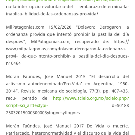
na-la-interrupcion-voluntaria-del embarazo-determina-la-
inaplica- bilidad-de-las-ordenanzas-pro-vida/
MilPatagonias.com 15/02/2020 “Dolavon: Derogaron la
ordenanza provida que intentó prohibir la pastilla del día
después”, MilPatagonias.com, recuperado de: https://
www.milpatagonias.com/dolavon-derogaron-la-ordenanza-
provi- da-que-intento-prohibir-la pastilla-del-dia-despues-
n10464
Morán Faúndes, José Manuel 2015 “El desarrollo del
activismo autodenominado‘Pro-Vida’ en Argentina, 1980-
2014”, Revista mexicana de sociología, 77(3), pp. 407-435,
recu- perado de
http://www.scielo.org.mx/scielo.php?
script=sci_arttextypi-
d=S0188
25032015000300003ylng=esytlng=es
Morán Faúndes, José Manuel 2017 De Vida o muerte.
Patriarcado, heteronormatividad y el discurso de la vida del