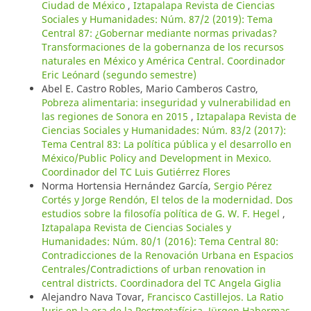
Ciudad de México
,
Iztapalapa Revista de Ciencias
Sociales y Humanidades: Núm. 87/2 (2019): Tema
Central 87: ¿Gobernar mediante normas privadas?
Transformaciones de la gobernanza de los recursos
naturales en México y América Central. Coordinador
Eric Leónard (segundo semestre)
Abel E. Castro Robles, Mario Camberos Castro,
Pobreza alimentaria: inseguridad y vulnerabilidad en
las regiones de Sonora en 2015
,
Iztapalapa Revista de
Ciencias Sociales y Humanidades: Núm. 83/2 (2017):
Tema Central 83: La política pública y el desarrollo en
México/Public Policy and Development in Mexico.
Coordinador del TC Luis Gutiérrez Flores
Norma Hortensia Hernández García,
Sergio Pérez
Cortés y Jorge Rendón, El telos de la modernidad. Dos
estudios sobre la filosofía política de G. W. F. Hegel
,
Iztapalapa Revista de Ciencias Sociales y
Humanidades: Núm. 80/1 (2016): Tema Central 80:
Contradicciones de la Renovación Urbana en Espacios
Centrales/Contradictions of urban renovation in
central districts. Coordinadora del TC Angela Giglia
Alejandro Nava Tovar,
Francisco Castillejos. La Ratio
Iuris en la era de la Postmetafísica. Jürgen Habermas