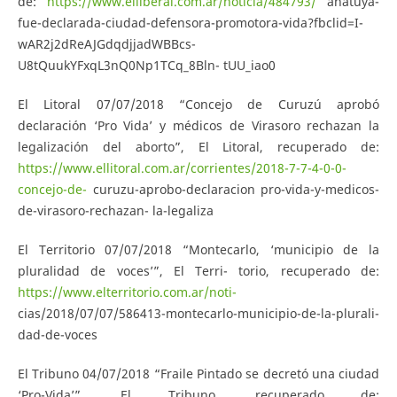
de:
https://www.elliberal.com.ar/noticia/484793/
anatuya-
fue-declarada-ciudad-defensora-promotora-vida?fbclid=I-
wAR2j2dReAJGdqdjjadWBBcs-
U8tQuukYFxqL3nQ0Np1TCq_8Bln- tUU_iao0
El Litoral 07/07/2018 “Concejo de Curuzú aprobó
declaración ‘Pro Vida’ y médicos de Virasoro rechazan la
legalización del aborto”, El Litoral, recuperado de:
https://www.ellitoral.com.ar/corrientes/2018-7-7-4-0-0-
concejo-de-
curuzu-aprobo-declaracion pro-vida-y-medicos-
de-virasoro-rechazan- la-legaliza
El Territorio 07/07/2018 “Montecarlo, ‘municipio de la
pluralidad de voces’”, El Terri- torio, recuperado de:
https://www.elterritorio.com.ar/noti-
cias/2018/07/07/586413-montecarlo-municipio-de-la-plurali-
dad-de-voces
El Tribuno 04/07/2018 “Fraile Pintado se decretó una ciudad
‘Pro-Vida’”, El Tribuno, recuperado de: