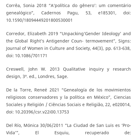
Corrêa, Sonia 2018 “A‘política do gênero’: um comentário
genealógico”, Cadernos Pagu, 53, e185301, doi:
10.1590/18094449201800530001
Corredor, Elizabeth 2019 “Unpacking‘Gender Ideology’ and
the Global Right’s Antigender Coun- termovement”, Signs:
Journal of Women in Culture and Society, 44(3), pp. 613-638,
doi: 10.1086/701171
Creswell, John W. 2013 Qualitative inquiry y research
design, 3ª. ed., Londres, Sage.
De la Torre, Reneé 2021 “Genealogía de los movimientos
religiosos conservadores y la política en México”, Ciencias
Sociales y Religión / Ciências Sociais e Religião, 22, e020014,
doi: 10.20396/csr.v22i00.13753
Del Río, Mónica 30/06/2011 “La Ciudad de San Luis es ‘Pro-
Vida’”, El Esquiu, recuperado de: