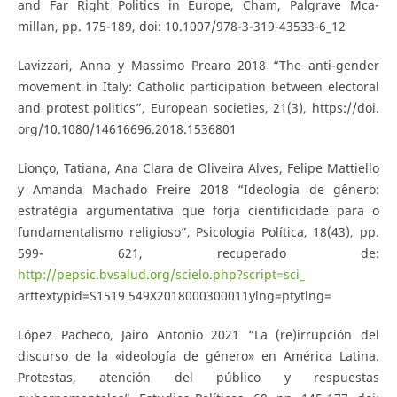
and Far Right Politics in Europe, Cham, Palgrave Mca-
millan, pp. 175-189, doi: 10.1007/978-3-319-43533-6_12
Lavizzari, Anna y Massimo Prearo 2018 “The anti-gender
movement in Italy: Catholic participation between electoral
and protest politics”, European societies, 21(3), https://doi.
org/10.1080/14616696.2018.1536801
Lionço, Tatiana, Ana Clara de Oliveira Alves, Felipe Mattiello
y Amanda Machado Freire 2018 “Ideologia de gênero:
estratégia argumentativa que forja cientificidade para o
fundamentalismo religioso”, Psicologia Política, 18(43), pp.
599- 621, recuperado de:
http://pepsic.bvsalud.org/scielo.php?script=sci_
arttextypid=S1519 549X2018000300011ylng=ptytlng=
López Pacheco, Jairo Antonio 2021 “La (re)irrupción del
discurso de la «ideología de género» en América Latina.
Protestas, atención del público y respuestas