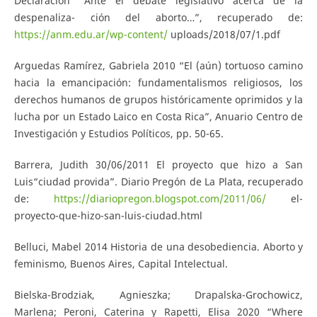
Declaración “Ante el debate legislativo acerca de la
despenaliza- ción del aborto…”, recuperado de:
https://anm.edu.ar/wp-content/
uploads/2018/07/1.pdf
Arguedas Ramírez, Gabriela 2010 “El (aún) tortuoso camino
hacia la emancipación: fundamentalismos religiosos, los
derechos humanos de grupos históricamente oprimidos y la
lucha por un Estado Laico en Costa Rica”, Anuario Centro de
Investigación y Estudios Políticos, pp. 50-65.
Barrera, Judith 30/06/2011 El proyecto que hizo a San
Luis“ciudad provida”. Diario Pregón de La Plata, recuperado
de:
https://diariopregon.blogspot.com/2011/06/
el-
proyecto-que-hizo-san-luis-ciudad.html
Belluci, Mabel 2014 Historia de una desobediencia. Aborto y
feminismo, Buenos Aires, Capital Intelectual.
Bielska-Brodziak, Agnieszka; Drapalska-Grochowicz,
Marlena; Peroni, Caterina y Rapetti, Elisa 2020 “Where