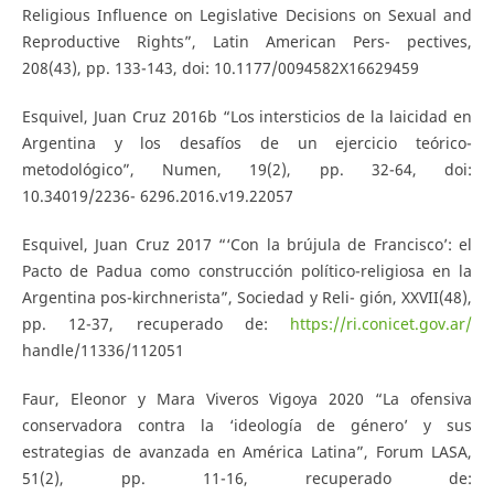
Religious Influence on Legislative Decisions on Sexual and
Reproductive Rights”, Latin American Pers- pectives,
208(43), pp. 133-143, doi: 10.1177/0094582X16629459
Esquivel, Juan Cruz 2016b “Los intersticios de la laicidad en
Argentina y los desafíos de un ejercicio teórico-
metodológico”, Numen, 19(2), pp. 32-64, doi:
10.34019/2236- 6296.2016.v19.22057
Esquivel, Juan Cruz 2017 “‘Con la brújula de Francisco’: el
Pacto de Padua como construcción político-religiosa en la
Argentina pos-kirchnerista”, Sociedad y Reli- gión, XXVII(48),
pp. 12-37, recuperado de:
https://ri.conicet.gov.ar/
handle/11336/112051
Faur, Eleonor y Mara Viveros Vigoya 2020 “La ofensiva
conservadora contra la ‘ideología de género’ y sus
estrategias de avanzada en América Latina”, Forum LASA,
51(2), pp. 11-16, recuperado de: