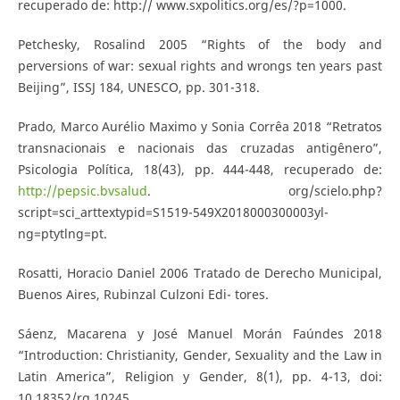
recuperado de: http:// www.sxpolitics.org/es/?p=1000.
Petchesky, Rosalind 2005 “Rights of the body and
perversions of war: sexual rights and wrongs ten years past
Beijing”, ISSJ 184, UNESCO, pp. 301-318.
Prado, Marco Aurélio Maximo y Sonia Corrêa 2018 “Retratos
transnacionais e nacionais das cruzadas antigênero”,
Psicologia Política, 18(43), pp. 444-448, recuperado de:
http://pepsic.bvsalud
. org/scielo.php?
script=sci_arttextypid=S1519-549X2018000300003yl-
ng=ptytlng=pt.
Rosatti, Horacio Daniel 2006 Tratado de Derecho Municipal,
Buenos Aires, Rubinzal Culzoni Edi- tores.
Sáenz, Macarena y José Manuel Morán Faúndes 2018
“Introduction: Christianity, Gender, Sexuality and the Law in
Latin America”, Religion y Gender, 8(1), pp. 4-13, doi:
10.18352/rg.10245