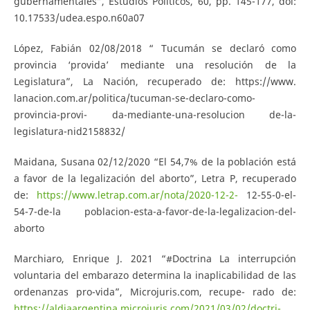
gubernamentales”, Estudios Políticos, 60, pp. 145-177, doi:
10.17533/udea.espo.n60a07
López, Fabián 02/08/2018 “ Tucumán se declaró como
provincia ‘provida’ mediante una resolución de la
Legislatura”, La Nación, recuperado de: https://www.
lanacion.com.ar/politica/tucuman-se-declaro-como-
provincia-provi- da-mediante-una-resolucion de-la-
legislatura-nid2158832/
Maidana, Susana 02/12/2020 “El 54,7% de la población está
a favor de la legalización del aborto”, Letra P, recuperado
de:
https://www.letrap.com.ar/nota/2020-12-2-
12-55-0-el-
54-7-de-la poblacion-esta-a-favor-de-la-legalizacion-del-
aborto
Marchiaro, Enrique J. 2021 “#Doctrina La interrupción
voluntaria del embarazo determina la inaplicabilidad de las
ordenanzas pro-vida”, Microjuris.com, recupe- rado de:
https://aldiaargentina.microjuris.com/2021/03/02/doctri-