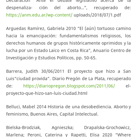
Declaración “Ante el debate legislativo acerca de la
despenaliza- ción del aborto…”, recuperado de:
https://anm.edu.ar/wp-content/
uploads/2018/07/1.pdf
Arguedas Ramírez, Gabriela 2010 “El (aún) tortuoso camino
hacia la emancipación: fundamentalismos religiosos, los
derechos humanos de grupos históricamente oprimidos y la
lucha por un Estado Laico en Costa Rica”, Anuario Centro de
Investigación y Estudios Políticos, pp. 50-65.
Barrera, Judith 30/06/2011 El proyecto que hizo a San
Luis“ciudad provida”. Diario Pregón de La Plata, recuperado
de:
https://diariopregon.blogspot.com/2011/06/
el-
proyecto-que-hizo-san-luis-ciudad.html
Belluci, Mabel 2014 Historia de una desobediencia. Aborto y
feminismo, Buenos Aires, Capital Intelectual.
Bielska-Brodziak, Agnieszka; Drapalska-Grochowicz,
Marlena; Peroni, Caterina y Rapetti, Elisa 2020 “Where