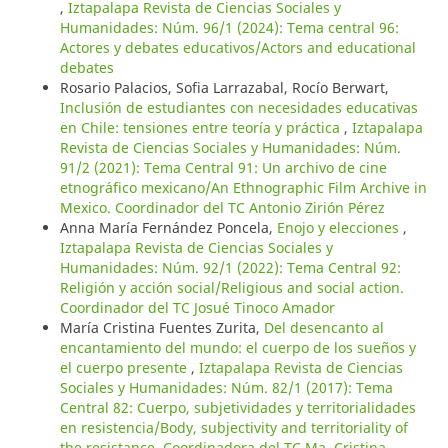
,
Iztapalapa Revista de Ciencias Sociales y
Humanidades: Núm. 96/1 (2024): Tema central 96:
Actores y debates educativos/Actors and educational
debates
Rosario Palacios, Sofia Larrazabal, Rocío Berwart,
Inclusión de estudiantes con necesidades educativas
en Chile: tensiones entre teoría y práctica
,
Iztapalapa
Revista de Ciencias Sociales y Humanidades: Núm.
91/2 (2021): Tema Central 91: Un archivo de cine
etnográfico mexicano/An Ethnographic Film Archive in
Mexico. Coordinador del TC Antonio Zirión Pérez
Anna María Fernández Poncela,
Enojo y elecciones
,
Iztapalapa Revista de Ciencias Sociales y
Humanidades: Núm. 92/1 (2022): Tema Central 92:
Religión y acción social/Religious and social action.
Coordinador del TC Josué Tinoco Amador
María Cristina Fuentes Zurita,
Del desencanto al
encantamiento del mundo: el cuerpo de los sueños y
el cuerpo presente
,
Iztapalapa Revista de Ciencias
Sociales y Humanidades: Núm. 82/1 (2017): Tema
Central 82: Cuerpo, subjetividades y territorialidades
en resistencia/Body, subjectivity and territoriality of
the resistance. Coordinadora del TC Ma. Cristina