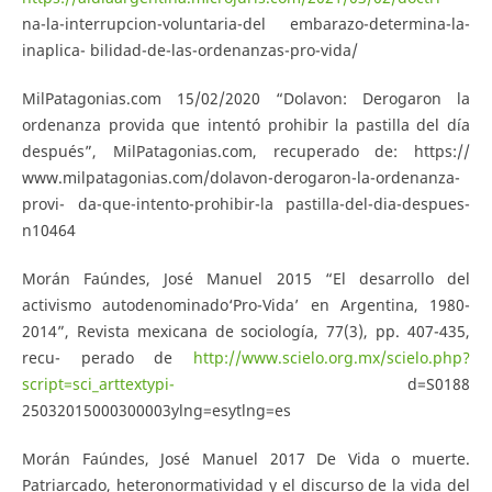
na-la-interrupcion-voluntaria-del embarazo-determina-la-
inaplica- bilidad-de-las-ordenanzas-pro-vida/
MilPatagonias.com 15/02/2020 “Dolavon: Derogaron la
ordenanza provida que intentó prohibir la pastilla del día
después”, MilPatagonias.com, recuperado de: https://
www.milpatagonias.com/dolavon-derogaron-la-ordenanza-
provi- da-que-intento-prohibir-la pastilla-del-dia-despues-
n10464
Morán Faúndes, José Manuel 2015 “El desarrollo del
activismo autodenominado‘Pro-Vida’ en Argentina, 1980-
2014”, Revista mexicana de sociología, 77(3), pp. 407-435,
recu- perado de
http://www.scielo.org.mx/scielo.php?
script=sci_arttextypi-
d=S0188
25032015000300003ylng=esytlng=es
Morán Faúndes, José Manuel 2017 De Vida o muerte.
Patriarcado, heteronormatividad y el discurso de la vida del