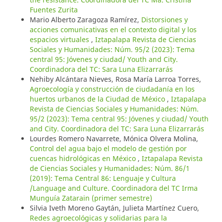
Fuentes Zurita
Mario Alberto Zaragoza Ramírez,
Distorsiones y
acciones comunicativas en el contexto digital y los
espacios virtuales
,
Iztapalapa Revista de Ciencias
Sociales y Humanidades: Núm. 95/2 (2023): Tema
central 95: Jóvenes y ciudad/ Youth and City.
Coordinadora del TC: Sara Luna Elizarrarás
Nehiby Alcántara Nieves, Rosa María Larroa Torres,
Agroecología y construcción de ciudadanía en los
huertos urbanos de la Ciudad de México
,
Iztapalapa
Revista de Ciencias Sociales y Humanidades: Núm.
95/2 (2023): Tema central 95: Jóvenes y ciudad/ Youth
and City. Coordinadora del TC: Sara Luna Elizarrarás
Lourdes Romero Navarrete, Mónica Olvera Molina,
Control del agua bajo el modelo de gestión por
cuencas hidrológicas en México
,
Iztapalapa Revista
de Ciencias Sociales y Humanidades: Núm. 86/1
(2019): Tema Central 86: Lenguaje y Cultura
/Language and Culture. Coordinadora del TC Irma
Munguía Zatarain (primer semestre)
Silvia Iveth Moreno Gaytán, Julieta Martínez Cuero,
Redes agroecológicas y solidarias para la