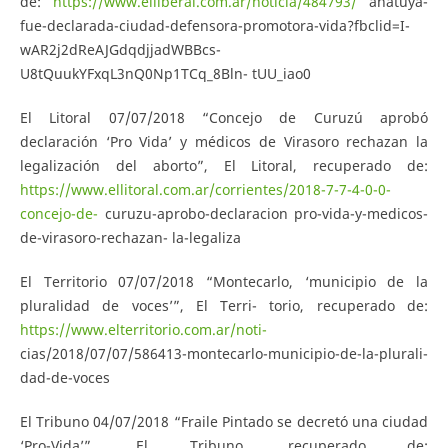
de:
https://www.elliberal.com.ar/noticia/484793/
anatuya-
fue-declarada-ciudad-defensora-promotora-vida?fbclid=I-
wAR2j2dReAJGdqdjjadWBBcs-
U8tQuukYFxqL3nQ0Np1TCq_8Bln- tUU_iao0
El Litoral 07/07/2018 “Concejo de Curuzú aprobó
declaración ‘Pro Vida’ y médicos de Virasoro rechazan la
legalización del aborto”, El Litoral, recuperado de:
https://www.ellitoral.com.ar/corrientes/2018-7-7-4-0-0-
concejo-de-
curuzu-aprobo-declaracion pro-vida-y-medicos-
de-virasoro-rechazan- la-legaliza
El Territorio 07/07/2018 “Montecarlo, ‘municipio de la
pluralidad de voces’”, El Terri- torio, recuperado de:
https://www.elterritorio.com.ar/noti-
cias/2018/07/07/586413-montecarlo-municipio-de-la-plurali-
dad-de-voces
El Tribuno 04/07/2018 “Fraile Pintado se decretó una ciudad
‘Pro-Vida’”, El Tribuno, recuperado de: