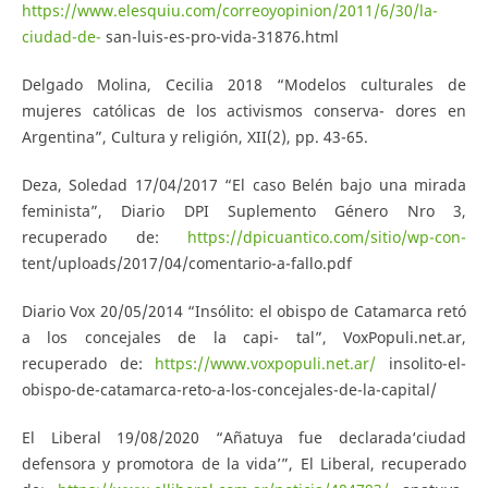
https://www.elesquiu.com/correoyopinion/2011/6/30/la-
ciudad-de-
san-luis-es-pro-vida-31876.html
Delgado Molina, Cecilia 2018 “Modelos culturales de
mujeres católicas de los activismos conserva- dores en
Argentina”, Cultura y religión, XII(2), pp. 43-65.
Deza, Soledad 17/04/2017 “El caso Belén bajo una mirada
feminista”, Diario DPI Suplemento Género Nro 3,
recuperado de:
https://dpicuantico.com/sitio/wp-con-
tent/uploads/2017/04/comentario-a-fallo.pdf
Diario Vox 20/05/2014 “Insólito: el obispo de Catamarca retó
a los concejales de la capi- tal”, VoxPopuli.net.ar,
recuperado de:
https://www.voxpopuli.net.ar/
insolito-el-
obispo-de-catamarca-reto-a-los-concejales-de-la-capital/
El Liberal 19/08/2020 “Añatuya fue declarada‘ciudad
defensora y promotora de la vida’”, El Liberal, recuperado