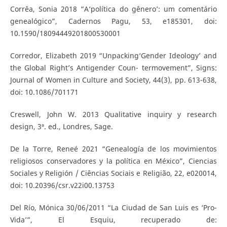
Corrêa, Sonia 2018 “A‘política do gênero’: um comentário
genealógico”, Cadernos Pagu, 53, e185301, doi:
10.1590/18094449201800530001
Corredor, Elizabeth 2019 “Unpacking‘Gender Ideology’ and
the Global Right’s Antigender Coun- termovement”, Signs:
Journal of Women in Culture and Society, 44(3), pp. 613-638,
doi: 10.1086/701171
Creswell, John W. 2013 Qualitative inquiry y research
design, 3ª. ed., Londres, Sage.
De la Torre, Reneé 2021 “Genealogía de los movimientos
religiosos conservadores y la política en México”, Ciencias
Sociales y Religión / Ciências Sociais e Religião, 22, e020014,
doi: 10.20396/csr.v22i00.13753
Del Río, Mónica 30/06/2011 “La Ciudad de San Luis es ‘Pro-
Vida’”, El Esquiu, recuperado de: