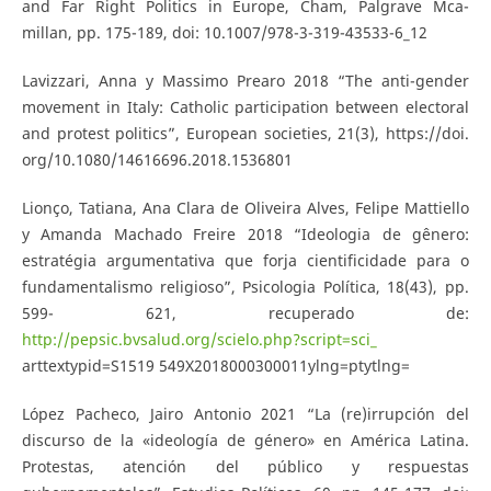
and Far Right Politics in Europe, Cham, Palgrave Mca-
millan, pp. 175-189, doi: 10.1007/978-3-319-43533-6_12
Lavizzari, Anna y Massimo Prearo 2018 “The anti-gender
movement in Italy: Catholic participation between electoral
and protest politics”, European societies, 21(3), https://doi.
org/10.1080/14616696.2018.1536801
Lionço, Tatiana, Ana Clara de Oliveira Alves, Felipe Mattiello
y Amanda Machado Freire 2018 “Ideologia de gênero:
estratégia argumentativa que forja cientificidade para o
fundamentalismo religioso”, Psicologia Política, 18(43), pp.
599- 621, recuperado de:
http://pepsic.bvsalud.org/scielo.php?script=sci_
arttextypid=S1519 549X2018000300011ylng=ptytlng=
López Pacheco, Jairo Antonio 2021 “La (re)irrupción del
discurso de la «ideología de género» en América Latina.
Protestas, atención del público y respuestas