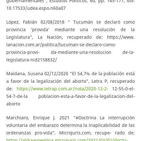
gubernamentales”, Estudios Políticos, 60, pp. 145-177, doi:
10.17533/udea.espo.n60a07
López, Fabián 02/08/2018 “ Tucumán se declaró como
provincia ‘provida’ mediante una resolución de la
Legislatura”, La Nación, recuperado de: https://www.
lanacion.com.ar/politica/tucuman-se-declaro-como-
provincia-provi- da-mediante-una-resolucion de-la-
legislatura-nid2158832/
Maidana, Susana 02/12/2020 “El 54,7% de la población está
a favor de la legalización del aborto”, Letra P, recuperado
de:
https://www.letrap.com.ar/nota/2020-12-2-
12-55-0-el-
54-7-de-la poblacion-esta-a-favor-de-la-legalizacion-del-
aborto
Marchiaro, Enrique J. 2021 “#Doctrina La interrupción
voluntaria del embarazo determina la inaplicabilidad de las
ordenanzas pro-vida”, Microjuris.com, recupe- rado de:
https://aldiaargentina.microjuris.com/2021/03/02/doctri-