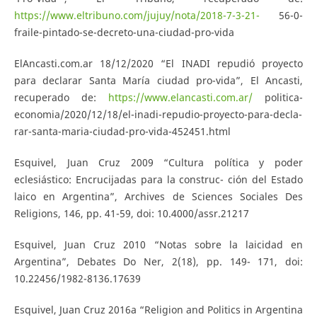
https://www.eltribuno.com/jujuy/nota/2018-7-3-21-
56-0-
fraile-pintado-se-decreto-una-ciudad-pro-vida
ElAncasti.com.ar 18/12/2020 “El INADI repudió proyecto
para declarar Santa María ciudad pro-vida”, El Ancasti,
recuperado de:
https://www.elancasti.com.ar/
politica-
economia/2020/12/18/el-inadi-repudio-proyecto-para-decla-
rar-santa-maria-ciudad-pro-vida-452451.html
Esquivel, Juan Cruz 2009 “Cultura política y poder
eclesiástico: Encrucijadas para la construc- ción del Estado
laico en Argentina”, Archives de Sciences Sociales Des
Religions, 146, pp. 41-59, doi: 10.4000/assr.21217
Esquivel, Juan Cruz 2010 “Notas sobre la laicidad en
Argentina”, Debates Do Ner, 2(18), pp. 149- 171, doi:
10.22456/1982-8136.17639
Esquivel, Juan Cruz 2016a “Religion and Politics in Argentina