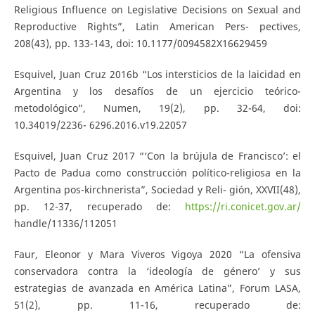
Religious Influence on Legislative Decisions on Sexual and
Reproductive Rights”, Latin American Pers- pectives,
208(43), pp. 133-143, doi: 10.1177/0094582X16629459
Esquivel, Juan Cruz 2016b “Los intersticios de la laicidad en
Argentina y los desafíos de un ejercicio teórico-
metodológico”, Numen, 19(2), pp. 32-64, doi:
10.34019/2236- 6296.2016.v19.22057
Esquivel, Juan Cruz 2017 “‘Con la brújula de Francisco’: el
Pacto de Padua como construcción político-religiosa en la
Argentina pos-kirchnerista”, Sociedad y Reli- gión, XXVII(48),
pp. 12-37, recuperado de:
https://ri.conicet.gov.ar/
handle/11336/112051
Faur, Eleonor y Mara Viveros Vigoya 2020 “La ofensiva
conservadora contra la ‘ideología de género’ y sus
estrategias de avanzada en América Latina”, Forum LASA,
51(2), pp. 11-16, recuperado de: