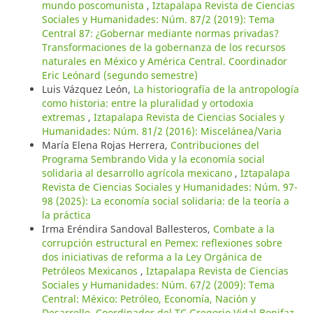
mundo poscomunista
,
Iztapalapa Revista de Ciencias
Sociales y Humanidades: Núm. 87/2 (2019): Tema
Central 87: ¿Gobernar mediante normas privadas?
Transformaciones de la gobernanza de los recursos
naturales en México y América Central. Coordinador
Eric Leónard (segundo semestre)
Luis Vázquez León,
La historiografía de la antropología
como historia: entre la pluralidad y ortodoxia
extremas
,
Iztapalapa Revista de Ciencias Sociales y
Humanidades: Núm. 81/2 (2016): Miscelánea/Varia
María Elena Rojas Herrera,
Contribuciones del
Programa Sembrando Vida y la economía social
solidaria al desarrollo agrícola mexicano
,
Iztapalapa
Revista de Ciencias Sociales y Humanidades: Núm. 97-
98 (2025): La economía social solidaria: de la teoría a
la práctica
Irma Eréndira Sandoval Ballesteros,
Combate a la
corrupción estructural en Pemex: reflexiones sobre
dos iniciativas de reforma a la Ley Orgánica de
Petróleos Mexicanos
,
Iztapalapa Revista de Ciencias
Sociales y Humanidades: Núm. 67/2 (2009): Tema
Central: México: Petróleo, Economía, Nación y
Desarrollo. Coordinador del TC Gregorio Vidal Bonifaz