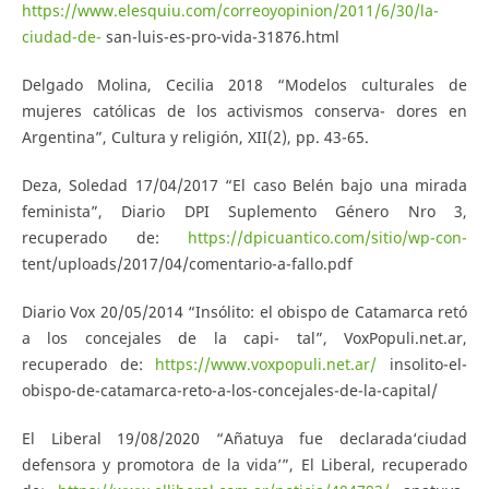
https://www.elesquiu.com/correoyopinion/2011/6/30/la-
ciudad-de-
san-luis-es-pro-vida-31876.html
Delgado Molina, Cecilia 2018 “Modelos culturales de
mujeres católicas de los activismos conserva- dores en
Argentina”, Cultura y religión, XII(2), pp. 43-65.
Deza, Soledad 17/04/2017 “El caso Belén bajo una mirada
feminista”, Diario DPI Suplemento Género Nro 3,
recuperado de:
https://dpicuantico.com/sitio/wp-con-
tent/uploads/2017/04/comentario-a-fallo.pdf
Diario Vox 20/05/2014 “Insólito: el obispo de Catamarca retó
a los concejales de la capi- tal”, VoxPopuli.net.ar,
recuperado de:
https://www.voxpopuli.net.ar/
insolito-el-
obispo-de-catamarca-reto-a-los-concejales-de-la-capital/
El Liberal 19/08/2020 “Añatuya fue declarada‘ciudad
defensora y promotora de la vida’”, El Liberal, recuperado