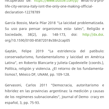
recuperado de:
https://www.bustle.com/p/
what-is-a-pro-
life-city-verona-italy-isnt-the-only-one-making-official-
declaration-12278789
García Bossio, María Pilar 2018 “La laicidad problematizada.
Su uso para pensar organismos esta- tales”, Religião e
Sociedade, 38(2), pp. 148-173, doi:
http://dx.doi
.
org/10.1590/0100-85872018v38n2cap05
Gaytán, Felipe 2019 “La estridencia del patíbulo:
conservadurismo, fundamentalismo y laicidad en América
Latina”, en Roberto Blancarte y Julieta Capdevielle (coords.),
Política, religión y violencia. ¿El retorno de los fundamenta-
lismos?, México DF, UNAM, pp. 109-128.
Gervasoni, Carlos 2011 “Democracia, autoritarismo e
hibridez en las provincias argentinas: la medición y causas
de los regímenes subnacionales”, Journal of Demo- cracy en
español, 3, pp. 75-93.