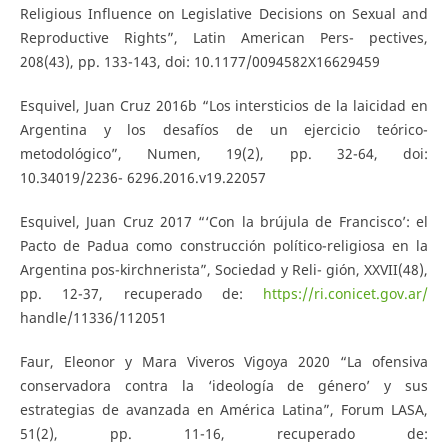
Religious Influence on Legislative Decisions on Sexual and
Reproductive Rights”, Latin American Pers- pectives,
208(43), pp. 133-143, doi: 10.1177/0094582X16629459
Esquivel, Juan Cruz 2016b “Los intersticios de la laicidad en
Argentina y los desafíos de un ejercicio teórico-
metodológico”, Numen, 19(2), pp. 32-64, doi:
10.34019/2236- 6296.2016.v19.22057
Esquivel, Juan Cruz 2017 “‘Con la brújula de Francisco’: el
Pacto de Padua como construcción político-religiosa en la
Argentina pos-kirchnerista”, Sociedad y Reli- gión, XXVII(48),
pp. 12-37, recuperado de:
https://ri.conicet.gov.ar/
handle/11336/112051
Faur, Eleonor y Mara Viveros Vigoya 2020 “La ofensiva
conservadora contra la ‘ideología de género’ y sus
estrategias de avanzada en América Latina”, Forum LASA,
51(2), pp. 11-16, recuperado de: