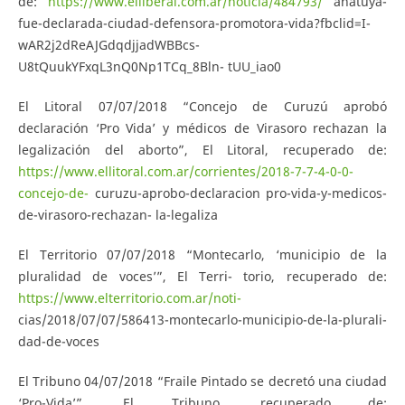
de:
https://www.elliberal.com.ar/noticia/484793/
anatuya-
fue-declarada-ciudad-defensora-promotora-vida?fbclid=I-
wAR2j2dReAJGdqdjjadWBBcs-
U8tQuukYFxqL3nQ0Np1TCq_8Bln- tUU_iao0
El Litoral 07/07/2018 “Concejo de Curuzú aprobó
declaración ‘Pro Vida’ y médicos de Virasoro rechazan la
legalización del aborto”, El Litoral, recuperado de:
https://www.ellitoral.com.ar/corrientes/2018-7-7-4-0-0-
concejo-de-
curuzu-aprobo-declaracion pro-vida-y-medicos-
de-virasoro-rechazan- la-legaliza
El Territorio 07/07/2018 “Montecarlo, ‘municipio de la
pluralidad de voces’”, El Terri- torio, recuperado de:
https://www.elterritorio.com.ar/noti-
cias/2018/07/07/586413-montecarlo-municipio-de-la-plurali-
dad-de-voces
El Tribuno 04/07/2018 “Fraile Pintado se decretó una ciudad
‘Pro-Vida’”, El Tribuno, recuperado de: