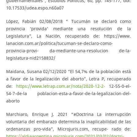
gubernamentales”, Estudios Políticos, 60, pp. 145-177, doi:
10.17533/udea.espo.n60a07
López, Fabián 02/08/2018 “ Tucumán se declaró como
provincia ‘provida’ mediante una resolución de la
Legislatura”, La Nación, recuperado de: https://www.
lanacion.com.ar/politica/tucuman-se-declaro-como-
provincia-provi- da-mediante-una-resolucion de-la-
legislatura-nid2158832/
Maidana, Susana 02/12/2020 “El 54,7% de la población está
a favor de la legalización del aborto”, Letra P, recuperado
de:
https://www.letrap.com.ar/nota/2020-12-2-
12-55-0-el-
54-7-de-la poblacion-esta-a-favor-de-la-legalizacion-del-
aborto
Marchiaro, Enrique J. 2021 “#Doctrina La interrupción
voluntaria del embarazo determina la inaplicabilidad de las
ordenanzas pro-vida”, Microjuris.com, recupe- rado de:
https://aldiaargentina.microjuris.com/2021/03/02/doctri-