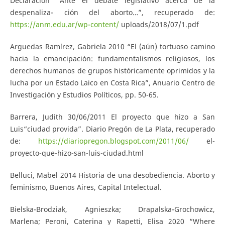
Declaración “Ante el debate legislativo acerca de la
despenaliza- ción del aborto…”, recuperado de:
https://anm.edu.ar/wp-content/
uploads/2018/07/1.pdf
Arguedas Ramírez, Gabriela 2010 “El (aún) tortuoso camino
hacia la emancipación: fundamentalismos religiosos, los
derechos humanos de grupos históricamente oprimidos y la
lucha por un Estado Laico en Costa Rica”, Anuario Centro de
Investigación y Estudios Políticos, pp. 50-65.
Barrera, Judith 30/06/2011 El proyecto que hizo a San
Luis“ciudad provida”. Diario Pregón de La Plata, recuperado
de:
https://diariopregon.blogspot.com/2011/06/
el-
proyecto-que-hizo-san-luis-ciudad.html
Belluci, Mabel 2014 Historia de una desobediencia. Aborto y
feminismo, Buenos Aires, Capital Intelectual.
Bielska-Brodziak, Agnieszka; Drapalska-Grochowicz,
Marlena; Peroni, Caterina y Rapetti, Elisa 2020 “Where