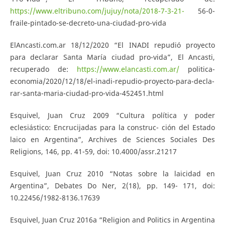
https://www.eltribuno.com/jujuy/nota/2018-7-3-21-
56-0-
fraile-pintado-se-decreto-una-ciudad-pro-vida
ElAncasti.com.ar 18/12/2020 “El INADI repudió proyecto
para declarar Santa María ciudad pro-vida”, El Ancasti,
recuperado de:
https://www.elancasti.com.ar/
politica-
economia/2020/12/18/el-inadi-repudio-proyecto-para-decla-
rar-santa-maria-ciudad-pro-vida-452451.html
Esquivel, Juan Cruz 2009 “Cultura política y poder
eclesiástico: Encrucijadas para la construc- ción del Estado
laico en Argentina”, Archives de Sciences Sociales Des
Religions, 146, pp. 41-59, doi: 10.4000/assr.21217
Esquivel, Juan Cruz 2010 “Notas sobre la laicidad en
Argentina”, Debates Do Ner, 2(18), pp. 149- 171, doi:
10.22456/1982-8136.17639
Esquivel, Juan Cruz 2016a “Religion and Politics in Argentina