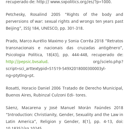
recuperado de: http:// www.sxpolitics.org/es/?p=1000.
Petchesky, Rosalind 2005 “Rights of the body and
perversions of war: sexual rights and wrongs ten years past
Beijing”, ISSJ 184, UNESCO, pp. 301-318.
Prado, Marco Aurélio Maximo y Sonia Corrêa 2018 “Retratos
transnacionais e nacionais das cruzadas antigênero”,
Psicologia Política, 18(43), pp. 444-448, recuperado de:
http://pepsic.bvsalud
. org/scielo.php?
script=sci_arttextypid=S1519-549X2018000300003yl-
ng=ptytlng=pt.
Rosatti, Horacio Daniel 2006 Tratado de Derecho Municipal,
Buenos Aires, Rubinzal Culzoni Edi- tores.
Sáenz, Macarena y José Manuel Morán Faúndes 2018
“Introduction: Christianity, Gender, Sexuality and the Law in
Latin America”, Religion y Gender, 8(1), pp. 4-13, doi:
10.18352/rg.10245