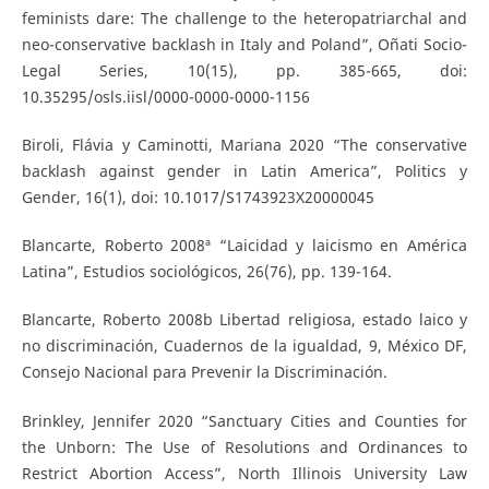
feminists dare: The challenge to the heteropatriarchal and
neo-conservative backlash in Italy and Poland”, Oñati Socio-
Legal Series, 10(15), pp. 385-665, doi:
10.35295/osls.iisl/0000-0000-0000-1156
Biroli, Flávia y Caminotti, Mariana 2020 “The conservative
backlash against gender in Latin America”, Politics y
Gender, 16(1), doi: 10.1017/S1743923X20000045
Blancarte, Roberto 2008ª “Laicidad y laicismo en América
Latina”, Estudios sociológicos, 26(76), pp. 139-164.
Blancarte, Roberto 2008b Libertad religiosa, estado laico y
no discriminación, Cuadernos de la igualdad, 9, México DF,
Consejo Nacional para Prevenir la Discriminación.
Brinkley, Jennifer 2020 “Sanctuary Cities and Counties for
the Unborn: The Use of Resolutions and Ordinances to
Restrict Abortion Access”, North Illinois University Law