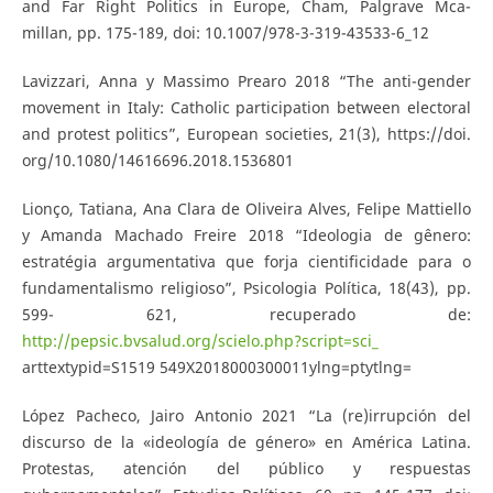
and Far Right Politics in Europe, Cham, Palgrave Mca-
millan, pp. 175-189, doi: 10.1007/978-3-319-43533-6_12
Lavizzari, Anna y Massimo Prearo 2018 “The anti-gender
movement in Italy: Catholic participation between electoral
and protest politics”, European societies, 21(3), https://doi.
org/10.1080/14616696.2018.1536801
Lionço, Tatiana, Ana Clara de Oliveira Alves, Felipe Mattiello
y Amanda Machado Freire 2018 “Ideologia de gênero:
estratégia argumentativa que forja cientificidade para o
fundamentalismo religioso”, Psicologia Política, 18(43), pp.
599- 621, recuperado de:
http://pepsic.bvsalud.org/scielo.php?script=sci_
arttextypid=S1519 549X2018000300011ylng=ptytlng=
López Pacheco, Jairo Antonio 2021 “La (re)irrupción del
discurso de la «ideología de género» en América Latina.
Protestas, atención del público y respuestas