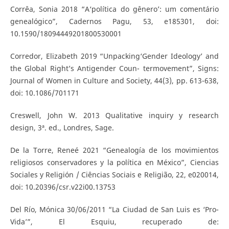
Corrêa, Sonia 2018 “A‘política do gênero’: um comentário
genealógico”, Cadernos Pagu, 53, e185301, doi:
10.1590/18094449201800530001
Corredor, Elizabeth 2019 “Unpacking‘Gender Ideology’ and
the Global Right’s Antigender Coun- termovement”, Signs:
Journal of Women in Culture and Society, 44(3), pp. 613-638,
doi: 10.1086/701171
Creswell, John W. 2013 Qualitative inquiry y research
design, 3ª. ed., Londres, Sage.
De la Torre, Reneé 2021 “Genealogía de los movimientos
religiosos conservadores y la política en México”, Ciencias
Sociales y Religión / Ciências Sociais e Religião, 22, e020014,
doi: 10.20396/csr.v22i00.13753
Del Río, Mónica 30/06/2011 “La Ciudad de San Luis es ‘Pro-
Vida’”, El Esquiu, recuperado de: