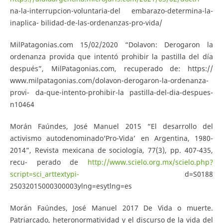
na-la-interrupcion-voluntaria-del embarazo-determina-la-
inaplica- bilidad-de-las-ordenanzas-pro-vida/
MilPatagonias.com 15/02/2020 “Dolavon: Derogaron la
ordenanza provida que intentó prohibir la pastilla del día
después”, MilPatagonias.com, recuperado de: https://
www.milpatagonias.com/dolavon-derogaron-la-ordenanza-
provi- da-que-intento-prohibir-la pastilla-del-dia-despues-
n10464
Morán Faúndes, José Manuel 2015 “El desarrollo del
activismo autodenominado‘Pro-Vida’ en Argentina, 1980-
2014”, Revista mexicana de sociología, 77(3), pp. 407-435,
recu- perado de
http://www.scielo.org.mx/scielo.php?
script=sci_arttextypi-
d=S0188
25032015000300003ylng=esytlng=es
Morán Faúndes, José Manuel 2017 De Vida o muerte.
Patriarcado, heteronormatividad y el discurso de la vida del