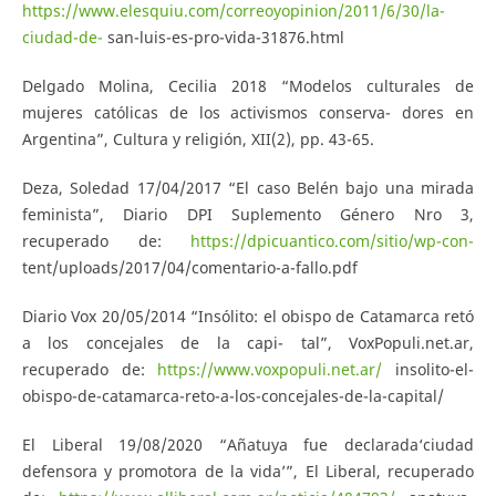
https://www.elesquiu.com/correoyopinion/2011/6/30/la-
ciudad-de-
san-luis-es-pro-vida-31876.html
Delgado Molina, Cecilia 2018 “Modelos culturales de
mujeres católicas de los activismos conserva- dores en
Argentina”, Cultura y religión, XII(2), pp. 43-65.
Deza, Soledad 17/04/2017 “El caso Belén bajo una mirada
feminista”, Diario DPI Suplemento Género Nro 3,
recuperado de:
https://dpicuantico.com/sitio/wp-con-
tent/uploads/2017/04/comentario-a-fallo.pdf
Diario Vox 20/05/2014 “Insólito: el obispo de Catamarca retó
a los concejales de la capi- tal”, VoxPopuli.net.ar,
recuperado de:
https://www.voxpopuli.net.ar/
insolito-el-
obispo-de-catamarca-reto-a-los-concejales-de-la-capital/
El Liberal 19/08/2020 “Añatuya fue declarada‘ciudad
defensora y promotora de la vida’”, El Liberal, recuperado