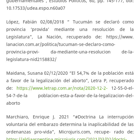
gubernamentales”, Estudios Políticos, 60, pp. 145-177, doi:
10.17533/udea.espo.n60a07
López, Fabián 02/08/2018 “ Tucumán se declaró como
provincia ‘provida’ mediante una resolución de la
Legislatura”, La Nación, recuperado de: https://www.
lanacion.com.ar/politica/tucuman-se-declaro-como-
provincia-provi- da-mediante-una-resolucion de-la-
legislatura-nid2158832/
Maidana, Susana 02/12/2020 “El 54,7% de la población está
a favor de la legalización del aborto”, Letra P, recuperado
de:
https://www.letrap.com.ar/nota/2020-12-2-
12-55-0-el-
54-7-de-la poblacion-esta-a-favor-de-la-legalizacion-del-
aborto
Marchiaro, Enrique J. 2021 “#Doctrina La interrupción
voluntaria del embarazo determina la inaplicabilidad de las
ordenanzas pro-vida”, Microjuris.com, recupe- rado de:
https://aldiaargentina.microjuris.com/2021/03/02/doctri-