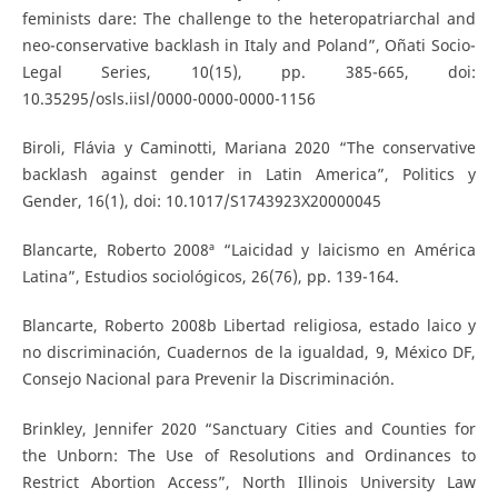
feminists dare: The challenge to the heteropatriarchal and
neo-conservative backlash in Italy and Poland”, Oñati Socio-
Legal Series, 10(15), pp. 385-665, doi:
10.35295/osls.iisl/0000-0000-0000-1156
Biroli, Flávia y Caminotti, Mariana 2020 “The conservative
backlash against gender in Latin America”, Politics y
Gender, 16(1), doi: 10.1017/S1743923X20000045
Blancarte, Roberto 2008ª “Laicidad y laicismo en América
Latina”, Estudios sociológicos, 26(76), pp. 139-164.
Blancarte, Roberto 2008b Libertad religiosa, estado laico y
no discriminación, Cuadernos de la igualdad, 9, México DF,
Consejo Nacional para Prevenir la Discriminación.
Brinkley, Jennifer 2020 “Sanctuary Cities and Counties for
the Unborn: The Use of Resolutions and Ordinances to
Restrict Abortion Access”, North Illinois University Law