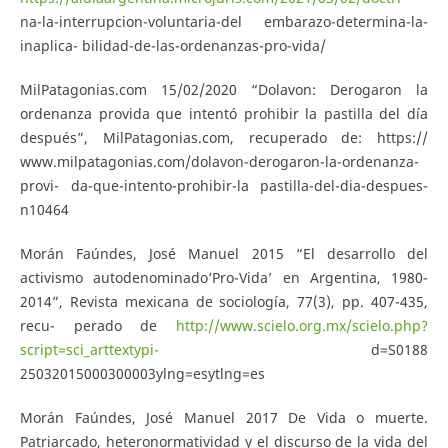
na-la-interrupcion-voluntaria-del embarazo-determina-la-
inaplica- bilidad-de-las-ordenanzas-pro-vida/
MilPatagonias.com 15/02/2020 “Dolavon: Derogaron la
ordenanza provida que intentó prohibir la pastilla del día
después”, MilPatagonias.com, recuperado de: https://
www.milpatagonias.com/dolavon-derogaron-la-ordenanza-
provi- da-que-intento-prohibir-la pastilla-del-dia-despues-
n10464
Morán Faúndes, José Manuel 2015 “El desarrollo del
activismo autodenominado‘Pro-Vida’ en Argentina, 1980-
2014”, Revista mexicana de sociología, 77(3), pp. 407-435,
recu- perado de
http://www.scielo.org.mx/scielo.php?
script=sci_arttextypi-
d=S0188
25032015000300003ylng=esytlng=es
Morán Faúndes, José Manuel 2017 De Vida o muerte.
Patriarcado, heteronormatividad y el discurso de la vida del