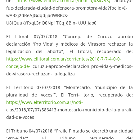
de:
https://www.elliberal.com.ar/noticia/484793/
anatuya-
fue-declarada-ciudad-defensora-promotora-vida?fbclid=I-
wAR2j2dReAJGdqdjjadWBBcs-
U8tQuukYFxqL3nQ0Np1TCq_8Bln- tUU_iao0
El Litoral 07/07/2018 “Concejo de Curuzú aprobó
declaración ‘Pro Vida’ y médicos de Virasoro rechazan la
legalización del aborto”, El Litoral, recuperado de:
https://www.ellitoral.com.ar/corrientes/2018-7-7-4-0-0-
concejo-de-
curuzu-aprobo-declaracion pro-vida-y-medicos-
de-virasoro-rechazan- la-legaliza
El Territorio 07/07/2018 “Montecarlo, ‘municipio de la
pluralidad de voces’”, El Terri- torio, recuperado de:
https://www.elterritorio.com.ar/noti-
cias/2018/07/07/586413-montecarlo-municipio-de-la-plurali-
dad-de-voces
El Tribuno 04/07/2018 “Fraile Pintado se decretó una ciudad
‘Pro-Vida’”, El Tribuno, recuperado de: