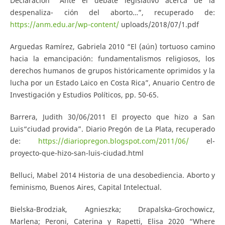
Declaración “Ante el debate legislativo acerca de la
despenaliza- ción del aborto…”, recuperado de:
https://anm.edu.ar/wp-content/
uploads/2018/07/1.pdf
Arguedas Ramírez, Gabriela 2010 “El (aún) tortuoso camino
hacia la emancipación: fundamentalismos religiosos, los
derechos humanos de grupos históricamente oprimidos y la
lucha por un Estado Laico en Costa Rica”, Anuario Centro de
Investigación y Estudios Políticos, pp. 50-65.
Barrera, Judith 30/06/2011 El proyecto que hizo a San
Luis“ciudad provida”. Diario Pregón de La Plata, recuperado
de:
https://diariopregon.blogspot.com/2011/06/
el-
proyecto-que-hizo-san-luis-ciudad.html
Belluci, Mabel 2014 Historia de una desobediencia. Aborto y
feminismo, Buenos Aires, Capital Intelectual.
Bielska-Brodziak, Agnieszka; Drapalska-Grochowicz,
Marlena; Peroni, Caterina y Rapetti, Elisa 2020 “Where