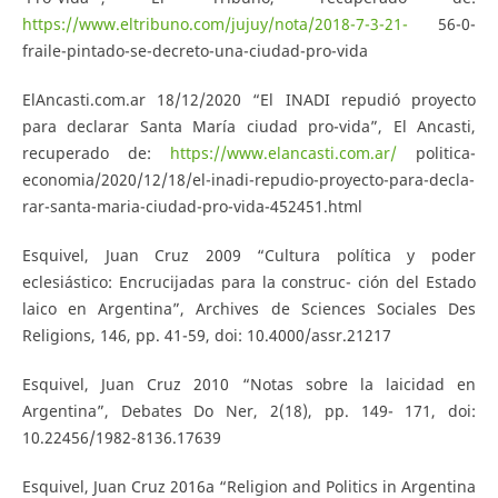
https://www.eltribuno.com/jujuy/nota/2018-7-3-21-
56-0-
fraile-pintado-se-decreto-una-ciudad-pro-vida
ElAncasti.com.ar 18/12/2020 “El INADI repudió proyecto
para declarar Santa María ciudad pro-vida”, El Ancasti,
recuperado de:
https://www.elancasti.com.ar/
politica-
economia/2020/12/18/el-inadi-repudio-proyecto-para-decla-
rar-santa-maria-ciudad-pro-vida-452451.html
Esquivel, Juan Cruz 2009 “Cultura política y poder
eclesiástico: Encrucijadas para la construc- ción del Estado
laico en Argentina”, Archives de Sciences Sociales Des
Religions, 146, pp. 41-59, doi: 10.4000/assr.21217
Esquivel, Juan Cruz 2010 “Notas sobre la laicidad en
Argentina”, Debates Do Ner, 2(18), pp. 149- 171, doi:
10.22456/1982-8136.17639
Esquivel, Juan Cruz 2016a “Religion and Politics in Argentina