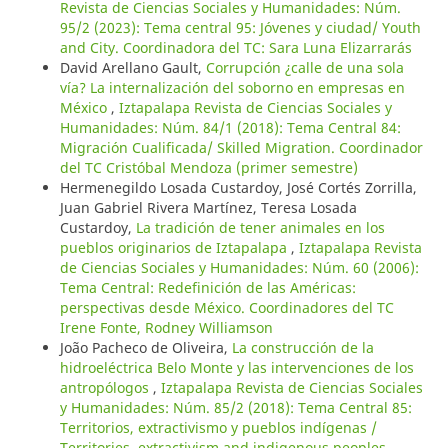
Revista de Ciencias Sociales y Humanidades: Núm.
95/2 (2023): Tema central 95: Jóvenes y ciudad/ Youth
and City. Coordinadora del TC: Sara Luna Elizarrarás
David Arellano Gault,
Corrupción ¿calle de una sola
vía? La internalización del soborno en empresas en
México
,
Iztapalapa Revista de Ciencias Sociales y
Humanidades: Núm. 84/1 (2018): Tema Central 84:
Migración Cualificada/ Skilled Migration. Coordinador
del TC Cristóbal Mendoza (primer semestre)
Hermenegildo Losada Custardoy, José Cortés Zorrilla,
Juan Gabriel Rivera Martínez, Teresa Losada
Custardoy,
La tradición de tener animales en los
pueblos originarios de Iztapalapa
,
Iztapalapa Revista
de Ciencias Sociales y Humanidades: Núm. 60 (2006):
Tema Central: Redefinición de las Américas:
perspectivas desde México. Coordinadores del TC
Irene Fonte, Rodney Williamson
João Pacheco de Oliveira,
La construcción de la
hidroeléctrica Belo Monte y las intervenciones de los
antropólogos
,
Iztapalapa Revista de Ciencias Sociales
y Humanidades: Núm. 85/2 (2018): Tema Central 85:
Territorios, extractivismo y pueblos indígenas /
Territories, extractivism and indigenous peoples.