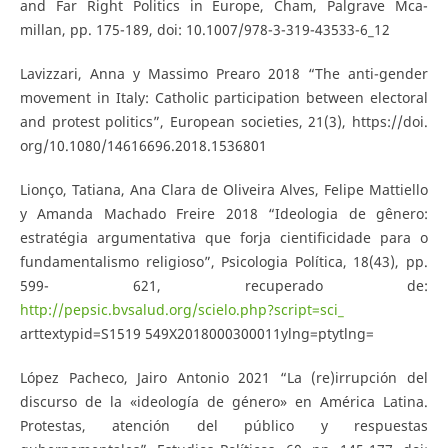
and Far Right Politics in Europe, Cham, Palgrave Mca-
millan, pp. 175-189, doi: 10.1007/978-3-319-43533-6_12
Lavizzari, Anna y Massimo Prearo 2018 “The anti-gender
movement in Italy: Catholic participation between electoral
and protest politics”, European societies, 21(3), https://doi.
org/10.1080/14616696.2018.1536801
Lionço, Tatiana, Ana Clara de Oliveira Alves, Felipe Mattiello
y Amanda Machado Freire 2018 “Ideologia de gênero:
estratégia argumentativa que forja cientificidade para o
fundamentalismo religioso”, Psicologia Política, 18(43), pp.
599- 621, recuperado de:
http://pepsic.bvsalud.org/scielo.php?script=sci_
arttextypid=S1519 549X2018000300011ylng=ptytlng=
López Pacheco, Jairo Antonio 2021 “La (re)irrupción del
discurso de la «ideología de género» en América Latina.
Protestas, atención del público y respuestas