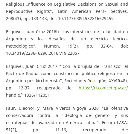
Religious Influence on Legislative Decisions on Sexual and
Reproductive Rights”, Latin American Pers- pectives,
208(43), pp. 133-143, doi: 10.1177/0094582X16629459
Esquivel, Juan Cruz 2016b “Los intersticios de la laicidad en
Argentina y los desafíos de un ejercicio teórico-
metodológico”, Numen, 19(2), pp. 32-64, doi:
10.34019/2236- 6296.2016.v19.22057
Esquivel, Juan Cruz 2017 “‘Con la brújula de Francisco’: el
Pacto de Padua como construcción político-religiosa en la
Argentina pos-kirchnerista”, Sociedad y Reli- gión, XXVII(48),
pp. 12-37, recuperado de:
https://ri.conicet.gov.ar/
handle/11336/112051
Faur, Eleonor y Mara Viveros Vigoya 2020 “La ofensiva
conservadora contra la ‘ideología de género’ y sus
estrategias de avanzada en América Latina”, Forum LASA,
51(2), pp. 11-16, recuperado de: