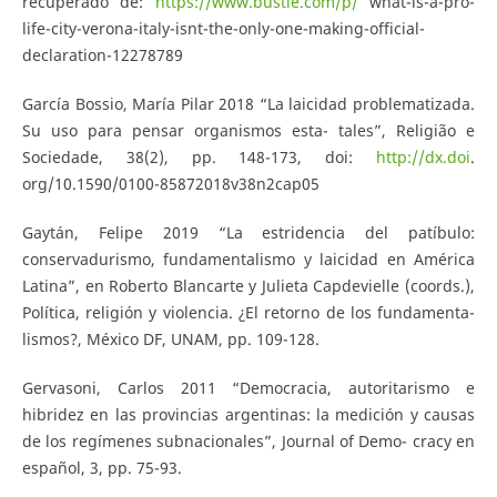
recuperado de:
https://www.bustle.com/p/
what-is-a-pro-
life-city-verona-italy-isnt-the-only-one-making-official-
declaration-12278789
García Bossio, María Pilar 2018 “La laicidad problematizada.
Su uso para pensar organismos esta- tales”, Religião e
Sociedade, 38(2), pp. 148-173, doi:
http://dx.doi
.
org/10.1590/0100-85872018v38n2cap05
Gaytán, Felipe 2019 “La estridencia del patíbulo:
conservadurismo, fundamentalismo y laicidad en América
Latina”, en Roberto Blancarte y Julieta Capdevielle (coords.),
Política, religión y violencia. ¿El retorno de los fundamenta-
lismos?, México DF, UNAM, pp. 109-128.
Gervasoni, Carlos 2011 “Democracia, autoritarismo e
hibridez en las provincias argentinas: la medición y causas
de los regímenes subnacionales”, Journal of Demo- cracy en
español, 3, pp. 75-93.