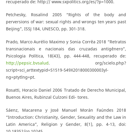
recuperado de: http:// www.sxpolitics.org/es/?p=1000.
Petchesky, Rosalind 2005 “Rights of the body and
perversions of war: sexual rights and wrongs ten years past
Beijing”, ISSJ 184, UNESCO, pp. 301-318.
Prado, Marco Aurélio Maximo y Sonia Corrêa 2018 “Retratos
transnacionais e nacionais das cruzadas antigênero”,
Psicologia Política, 18(43), pp. 444-448, recuperado de:
http://pepsic.bvsalud
. org/scielo.php?
script=sci_arttextypid=S1519-549X2018000300003yl-
ng=ptytlng=pt.
Rosatti, Horacio Daniel 2006 Tratado de Derecho Municipal,
Buenos Aires, Rubinzal Culzoni Edi- tores.
Sáenz, Macarena y José Manuel Morán Faúndes 2018
“Introduction: Christianity, Gender, Sexuality and the Law in
Latin America”, Religion y Gender, 8(1), pp. 4-13, doi:
10.18352/rg.10245