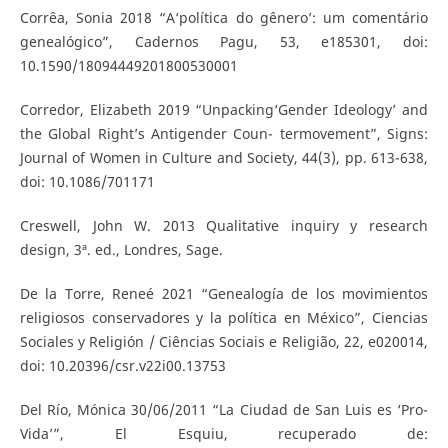
Corrêa, Sonia 2018 “A‘política do gênero’: um comentário
genealógico”, Cadernos Pagu, 53, e185301, doi:
10.1590/18094449201800530001
Corredor, Elizabeth 2019 “Unpacking‘Gender Ideology’ and
the Global Right’s Antigender Coun- termovement”, Signs:
Journal of Women in Culture and Society, 44(3), pp. 613-638,
doi: 10.1086/701171
Creswell, John W. 2013 Qualitative inquiry y research
design, 3ª. ed., Londres, Sage.
De la Torre, Reneé 2021 “Genealogía de los movimientos
religiosos conservadores y la política en México”, Ciencias
Sociales y Religión / Ciências Sociais e Religião, 22, e020014,
doi: 10.20396/csr.v22i00.13753
Del Río, Mónica 30/06/2011 “La Ciudad de San Luis es ‘Pro-
Vida’”, El Esquiu, recuperado de: