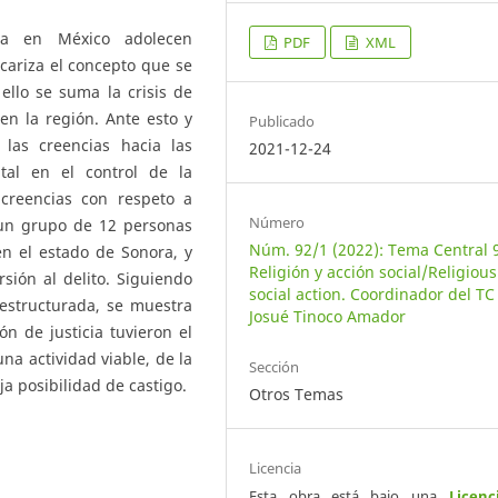
cia en México adolecen
PDF
XML
ariza el concepto que se
 ello se suma la crisis de
en la región. Ante esto y
Publicado
las creencias hacia las
2021-12-24
al en el control de la
 creencias con respeto a
Número
n un grupo de 12 personas
Núm. 92/1 (2022): Tema Central 
en el estado de Sonora, y
Religión y acción social/Religiou
sión al delito. Siguiendo
social action. Coordinador del TC
iestructurada, se muestra
Josué Tinoco Amador
n de justicia tuvieron el
na actividad viable, de la
Sección
a posibilidad de castigo.
Otros Temas
Licencia
Esta obra está bajo una
Licenc