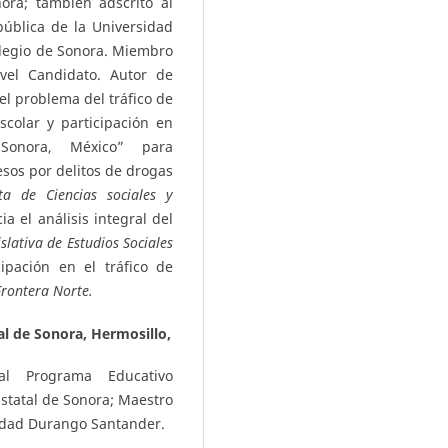
ora; también adscrito al
ública de la Universidad
olegio de Sonora. Miembro
ivel Candidato. Autor de
el problema del tráfico de
colar y participación en
Sonora, México” para
resos por delitos de drogas
ta de Ciencias sociales y
cia el análisis integral del
islativa de Estudios Sociales
cipación en el tráfico de
Frontera Norte.
al de Sonora, Hermosillo,
al Programa Educativo
Estatal de Sonora; Maestro
sidad Durango Santander.