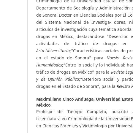
Criminología de la Universidad Estatal de Son
Departamento de Sociología y Administración p
de Sonora. Doctor en Ciencias Sociales por El C
del Sistema Nacional de Investiga- dores, n
artículos de investigación cuya temática aborda 
drogas en México, destacándose “Deserción es
actividades de tráfico de drogas en 
A
c
ta
U
ni
v
e
r
s
i
t
a
ria
;“Características sociales de p
en el estado de Sonora” para
N
oes
i
s
. Revis
Humanidades
;“Entre lo social y lo individual: ha
tráfico de drogas en México” para la
R
evista
L
e
g
y de Opinión Pública
;“Deterioro social y parti
drogas en el Estado de Sonora”, para la
R
e
vista 
Maximiliano Cinco Anduaga,
Universidad Estat
México
Profesor de Tiempo Completo, adscrito 
Licenciatura en Criminología de la Universidad 
en Ciencias Forenses y Victimología por Univer