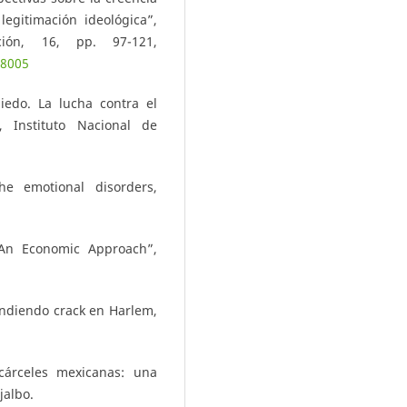
legitimación ideológica”,
ión, 16, pp. 97-121,
98005
edo. La lucha contra el
, Instituto Nacional de
e emotional disorders,
An Economic Approach”,
endiendo crack en Harlem,
cárceles mexicanas: una
jalbo.