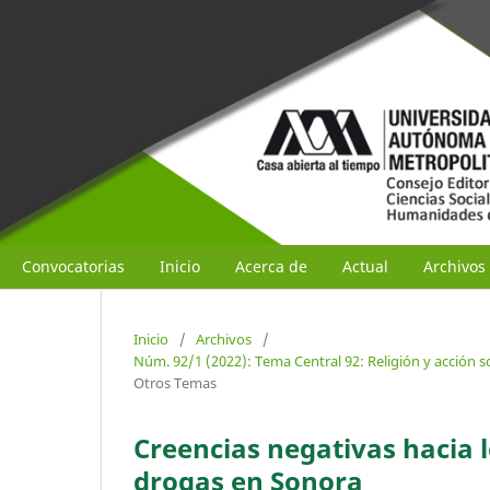
Convocatorias
Inicio
Acerca de
Actual
Archivos
Inicio
/
Archivos
/
Núm. 92/1 (2022): Tema Central 92: Religión y acción s
Otros Temas
Creencias negativas hacia l
drogas en Sonora