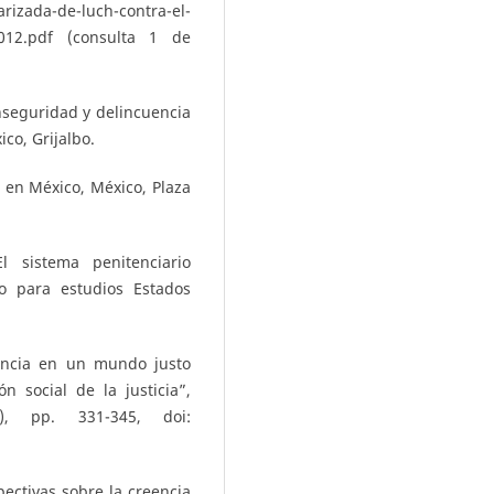
ada-de-luch-contra-el-
012.pdf (consulta 1 de
nseguridad y delincuencia
co, Grijalbo.
e en México, México, Plaza
 sistema penitenciario
o para estudios Estados
eencia en un mundo justo
n social de la justicia”,
2), pp. 331-345, doi:
pectivas sobre la creencia