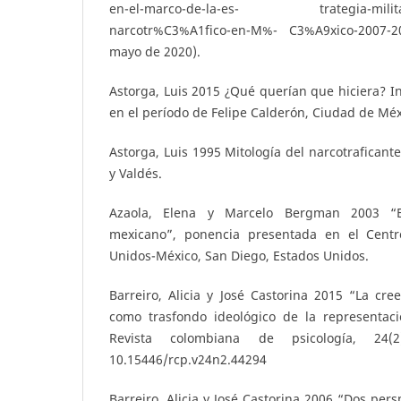
en-el-marco-de-la-es- trategia-militariz
narcotr%C3%A1fico-en-M%- C3%A9xico-2007-2
mayo de 2020).
Astorga, Luis 2015 ¿Qué querían que hiciera? I
en el período de Felipe Calderón, Ciudad de Méxi
Astorga, Luis 1995 Mitología del narcotraficant
y Valdés.
Azaola, Elena y Marcelo Bergman 2003 “El
mexicano”, ponencia presentada en el Centr
Unidos-México, San Diego, Estados Unidos.
Barreiro, Alicia y José Castorina 2015 “La cr
como trasfondo ideológico de la representació
Revista colombiana de psicología, 24(
10.15446/rcp.v24n2.44294
Barreiro, Alicia y José Castorina 2006 “Dos pers