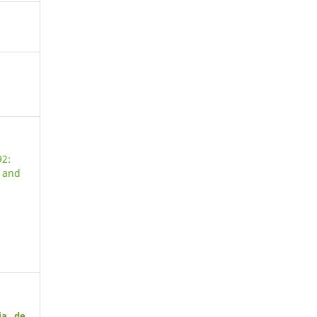
92:
s and
ia de