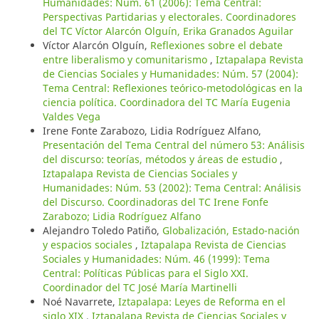
Humanidades: Núm. 61 (2006): Tema Central:
Perspectivas Partidarias y electorales. Coordinadores
del TC Víctor Alarcón Olguín, Erika Granados Aguilar
Víctor Alarcón Olguín,
Reflexiones sobre el debate
entre liberalismo y comunitarismo
,
Iztapalapa Revista
de Ciencias Sociales y Humanidades: Núm. 57 (2004):
Tema Central: Reflexiones teórico-metodológicas en la
ciencia política. Coordinadora del TC María Eugenia
Valdes Vega
Irene Fonte Zarabozo, Lidia Rodríguez Alfano,
Presentación del Tema Central del número 53: Análisis
del discurso: teorías, métodos y áreas de estudio
,
Iztapalapa Revista de Ciencias Sociales y
Humanidades: Núm. 53 (2002): Tema Central: Análisis
del Discurso. Coordinadoras del TC Irene Fonfe
Zarabozo; Lidia Rodríguez Alfano
Alejandro Toledo Patiño,
Globalización, Estado-nación
y espacios sociales
,
Iztapalapa Revista de Ciencias
Sociales y Humanidades: Núm. 46 (1999): Tema
Central: Políticas Públicas para el Siglo XXI.
Coordinador del TC José María Martinelli
Noé Navarrete,
Iztapalapa: Leyes de Reforma en el
siglo XIX
,
Iztapalapa Revista de Ciencias Sociales y