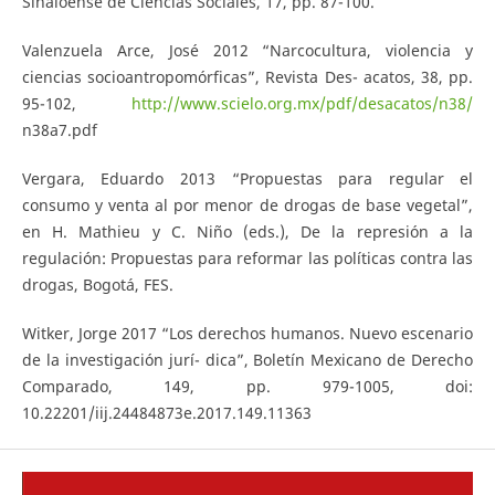
Sinaloense de Ciencias Sociales, 17, pp. 87-100.
Valenzuela Arce, José 2012 “Narcocultura, violencia y
ciencias socioantropomórficas”, Revista Des- acatos, 38, pp.
95-102,
http://www.scielo.org.mx/pdf/desacatos/n38/
n38a7.pdf
Vergara, Eduardo 2013 “Propuestas para regular el
consumo y venta al por menor de drogas de base vegetal”,
en H. Mathieu y C. Niño (eds.), De la represión a la
regulación: Propuestas para reformar las políticas contra las
drogas, Bogotá, FES.
Witker, Jorge 2017 “Los derechos humanos. Nuevo escenario
de la investigación jurí- dica”, Boletín Mexicano de Derecho
Comparado, 149, pp. 979-1005, doi:
10.22201/iij.24484873e.2017.149.11363