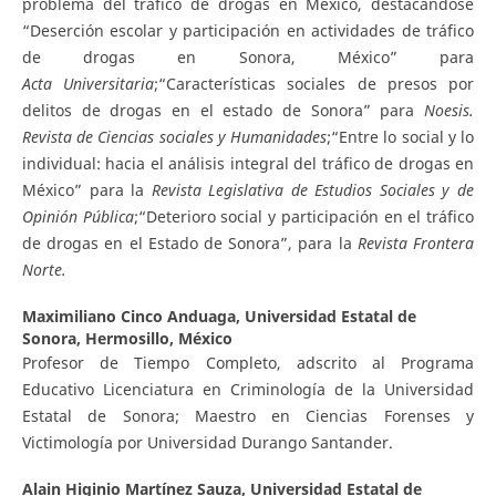
problema del tráfico de drogas en México, destacándose
“Deserción escolar y participación en actividades de tráfico
de drogas en Sonora, México” para
A
c
ta
U
ni
v
e
r
s
i
t
a
ria
;“Características sociales de presos por
delitos de drogas en el estado de Sonora” para
N
oes
i
s
.
Revista de Ciencias sociales y Humanidades
;“Entre lo social y lo
individual: hacia el análisis integral del tráfico de drogas en
México” para la
R
evista
L
e
g
islativa de Estudios Sociales y de
Opinión Pública
;“Deterioro social y participación en el tráfico
de drogas en el Estado de Sonora”, para la
R
e
vista Frontera
Norte.
Maximiliano Cinco Anduaga,
Universidad Estatal de
Sonora, Hermosillo, México
Profesor de Tiempo Completo, adscrito al Programa
Educativo Licenciatura en Criminología de la Universidad
Estatal de Sonora; Maestro en Ciencias Forenses y
Victimología por Universidad Durango Santander.
Alain Higinio Martínez Sauza,
Universidad Estatal de