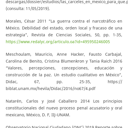
descargas/dossier/estudios/las_carceles_en_mexico_para_que.
(consulta: 11/05/2019).
Morales, César 2011 “La guerra contra el narcotráfico en
México. Debilidad del estado, orden local y fracaso de una
estrategia”, Revista de Ciencias Sociales, 50, pp. 1-35,
https://www.redalyc.org/articulo.oa?id=495950246005
Meschoulam, Mauricio, Anne Hacker, Fausto Carbajal,
Carolina de Benito, Cristina Blumenkron y Tania Raich 2016
“Valores, percepciones, concepciones, educación y
construcción de la paz. Un estudio cualitativo en México”,
Didac, 67, pp. 25-35, https://
biblat.unam.mx/hevila/Didac/2016/no67/4.pdf
Natarén, Carlos y José Caballero 2014 Los principios
constitucionales del nuevo proceso penal acusatorio y oral
mexicano, México, D. F, IIJ-UNAM.
Observatorio Nacional Ciudadano (ONC) 2019 Reporte sobre