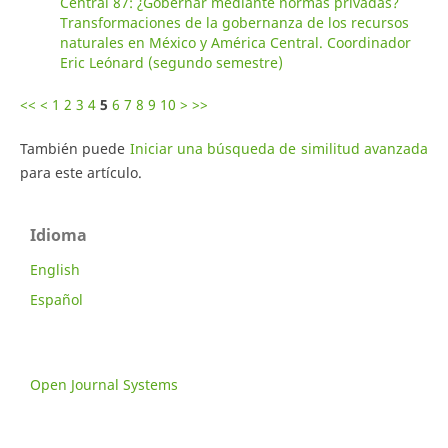
Central 87: ¿Gobernar mediante normas privadas?
Transformaciones de la gobernanza de los recursos
naturales en México y América Central. Coordinador
Eric Leónard (segundo semestre)
<<
<
1
2
3
4
5
6
7
8
9
10
>
>>
También puede
Iniciar una búsqueda de similitud avanzada
para este artículo.
Idioma
English
Español
Open Journal Systems