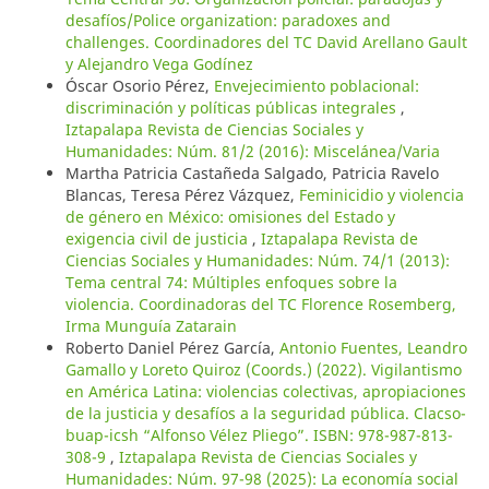
desafíos/Police organization: paradoxes and
challenges. Coordinadores del TC David Arellano Gault
y Alejandro Vega Godínez
Óscar Osorio Pérez,
Envejecimiento poblacional:
discriminación y políticas públicas integrales
,
Iztapalapa Revista de Ciencias Sociales y
Humanidades: Núm. 81/2 (2016): Miscelánea/Varia
Martha Patricia Castañeda Salgado, Patricia Ravelo
Blancas, Teresa Pérez Vázquez,
Feminicidio y violencia
de género en México: omisiones del Estado y
exigencia civil de justicia
,
Iztapalapa Revista de
Ciencias Sociales y Humanidades: Núm. 74/1 (2013):
Tema central 74: Múltiples enfoques sobre la
violencia. Coordinadoras del TC Florence Rosemberg,
Irma Munguía Zatarain
Roberto Daniel Pérez García,
Antonio Fuentes, Leandro
Gamallo y Loreto Quiroz (Coords.) (2022). Vigilantismo
en América Latina: violencias colectivas, apropiaciones
de la justicia y desafíos a la seguridad pública. Clacso-
buap-icsh “Alfonso Vélez Pliego”. ISBN: 978-987-813-
308-9
,
Iztapalapa Revista de Ciencias Sociales y
Humanidades: Núm. 97-98 (2025): La economía social