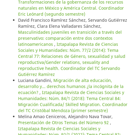
Transformaciones de la gobernanza de los recursos
naturales en México y América Central. Coordinador
Eric Leónard (segundo semestre)
David Francisco Ramírez Sánchez, Servando Gutiérrez
Ramírez, Clara Elena Valladares Sánchez,
Masculinidades juveniles en transición a través del
preservativo: comparación entre dos contextos
latinoamericanos
,
Iztapalapa Revista de Ciencias
Sociales y Humanidades: Núm. 77/2 (2014): Tema
Central 77: Relaciones de Género, sexualidad y salud
reproductiva/Gender relations, sexuality and
reproductive health. Coordinador del TC Servando
Gutiérrez Ramírez
Luciana Gandini,
Migración de alta educación,
desarrollo y... derechos humanos ¿la incógnita de la
ecuación?
,
Iztapalapa Revista de Ciencias Sociales y
Humanidades: Núm. 84/1 (2018): Tema Central 84:
Migración Cualificada/ Skilled Migration. Coordinador
del TC Cristóbal Mendoza (primer semestre)
Melina Amao Ceniceros, Alejandro Nava Tovar,
Presentación de Otros Temas del Número 92
,
Iztapalapa Revista de Ciencias Sociales y
Humanidades: Núm. 92/1 (2022): Tema Central 92: