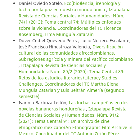
Daniel Oviedo Sotelo,
Eco(bio)lencia, irenología y
lucha por la paz en nuestro mundo único
,
Iztapalapa
Revista de Ciencias Sociales y Humanidades: Núm.
74/1 (2013): Tema central 74: Múltiples enfoques
sobre la violencia. Coordinadoras del TC Florence
Rosemberg, Irma Munguía Zatarain
Duver Cediel Quevedo Pérez, Lucio Noriero Escalante,
José Francisco Hinestroza Valencia,
Diversificación
cultural de las comunidades afrocolombianas.
Subregiones agrícola y minera del Pacífico colombiano
,
Iztapalapa Revista de Ciencias Sociales y
Humanidades: Núm. 89/2 (2020): Tema Central 89:
Retos de los estudios literarios/Literacy Studies
Challenges. Coordinadores del TC Martha Elena
Munguía Zatarian y Luis Beltrán Almería (segundo
semestre)
Ivannia Barboza Leitón,
Las luchas campeñas en dos
novelas bananeras hondureñas
,
Iztapalapa Revista
de Ciencias Sociales y Humanidades: Núm. 91/2
(2021): Tema Central 91: Un archivo de cine
etnográfico mexicano/An Ethnographic Film Archive in
Mexico. Coordinador del TC Antonio Zirión Pérez