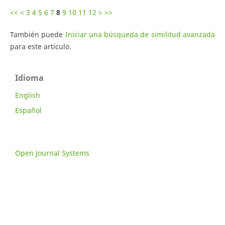
<<
<
3
4
5
6
7
8
9
10
11
12
>
>>
También puede
Iniciar una búsqueda de similitud avanzada
para este artículo.
Idioma
English
Español
Open Journal Systems