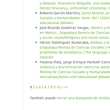
y despojo: itinerancia obligada, una ciud
forced itinerancy, unfinished citizenshi
Roberto Garcés Marrero,
Santa Muerte, pr
Sociales y Humanidades: Núm. 96/1 (2024)
educational debates
José Ricardo Gutiérrez Vargas,
Género y mi
en México
,
Iztapalapa Revista de Ciencia
y acción social/Religious and social actio
Héctor Domínguez Ruvalcaba,
Atisbos a la
Iztapalapa Revista de Ciencias Sociales y
problemas de enseñanza / The language a
Zatarain
Yesenia Flota, Jorge Enrique Horbath Corre
Violencia y discriminación contra las ado
Revista de Ciencias Sociales y Humanidade
educativos/Actors and educational debate
1
2
3
4
5
6
7
8
9
10
>
>>
También puede
Iniciar una búsqueda de simili