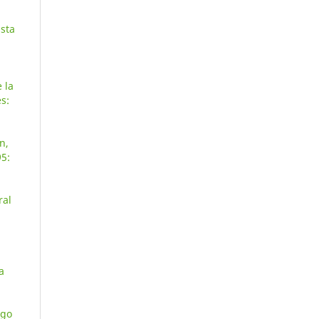
ista
 la
s:
n,
95:
ral
,
a
igo