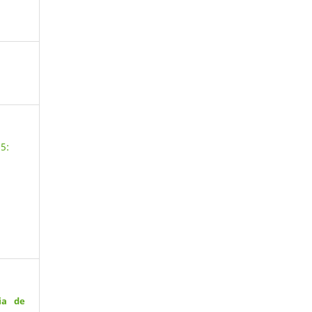
5:
.
ia de