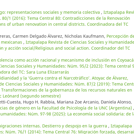
ogo: representaciones sociales y memoria colectiva
,
Iztapalapa Rev
 80/1 (2016): Tema Central 80: Contradicciones de la Renovación
s of urban renovation in central districts. Coordinadora del TC
treras, Carmen Delgado Álvarez, Nicholas Kaufmann,
Percepción de
s mexicanas
,
Iztapalapa Revista de Ciencias Sociales y Humanidade
n y acción social/Religious and social action. Coordinador del TC
iolencia como acción racional y mecanismo de inclusión en Coyoacá
Ciencias Sociales y Humanidades: Núm. 95/2 (2023): Tema central 
dora del TC: Sara Luna Elizarrarás
idianidad y la ‘Guerra contra el Narcotráfico’. Atoyac de Álvarez,
 de Ciencias Sociales y Humanidades: Núm. 87/2 (2019): Tema Cent
Transformaciones de la gobernanza de los recursos naturales en
ic Leónard (segundo semestre)
etti-Cuesta, Hugo H. Rabbia, Mariana Zoe Arcanio, Daniela Alonso,
ncias de género en la Facultad de Psicología de la UNC (Argentina)
Humanidades: Núm. 97-98 (2025): La economía social solidaria: de l
migraciones internas. Destierro y despojo en la guerra
,
Iztapalapa
s: Núm. 76/1 (2014): Tema Central 76: Migración forzada, desarra