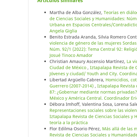
Artículos similares
Martha de Alba González,
Teorías en diál
de Ciencias Sociales y Humanidades: Núm.
Urbana en Espacios Centrales/Contradiction
Angela Giglia
Benito Estrada Aranda, Silvia Romero Con
violencia de género de las mujeres Sorda
Núm. 92/1 (2022): Tema Central 92: Religió
Josué Tinoco Amador
Christian Amaury Ascensio Martínez,
La v
Ciudad de México
,
Iztapalapa Revista de 
Jóvenes y ciudad/ Youth and City. Coordina
Libertad Argüello Cabrera,
Homicidios, cot
Guerrero (2007-2014)
,
Iztapalapa Revista
87: ¿Gobernar mediante normas privadas? 
México y América Central. Coordinador Er
Débora Imhoff, Valentina Sosa, Lorena Sal
Representaciones sociales sobre las viole
Iztapalapa Revista de Ciencias Sociales y 
teoría a la práctica
Flor Edilma Osorio Pérez,
Más allá de las 
Revista de Ciencias Sociales y Humanidade