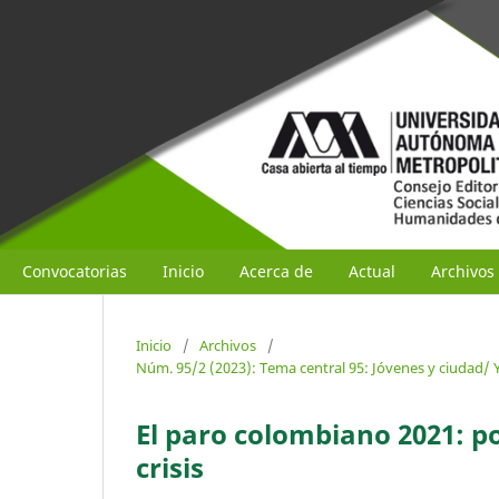
Convocatorias
Inicio
Acerca de
Actual
Archivos
Inicio
/
Archivos
/
Núm. 95/2 (2023): Tema central 95: Jóvenes y ciudad/ Y
El paro colombiano 2021: po
crisis