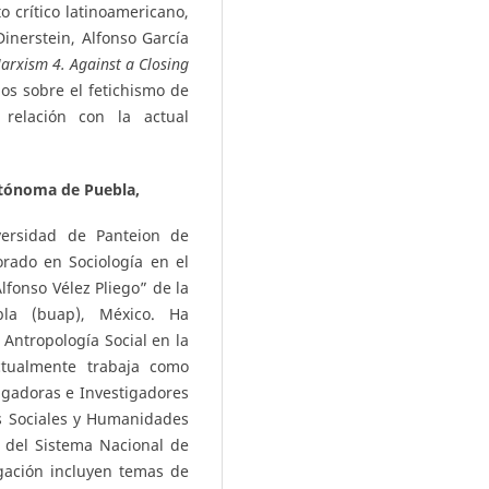
to crítico latinoamericano,
Dinerstein, Alfonso García
rxism 4. Against a Closing
los sobre el fetichismo de
 relación con la actual
tónoma de Puebla,
versidad de Panteion de
torado en Sociología en el
lfonso Vélez Pliego” de la
la (buap), México. Ha
Antropología Social en la
ctualmente trabaja como
igadoras e Investigadores
as Sociales y Humanidades
 del Sistema Nacional de
igación incluyen temas de