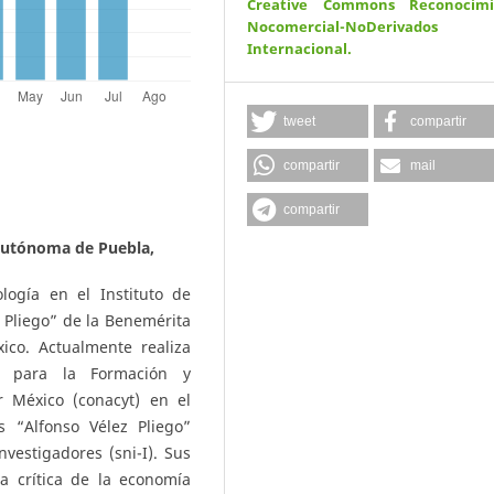
Creative Commons Reconocimi
Nocomercial-NoDerivados
Internacional
.
tweet
compartir
compartir
mail
compartir
Autónoma de Puebla,
logía en el Instituto de
 Pliego” de la Benemérita
co. Actualmente realiza
a para la Formación y
r México (conacyt) en el
s “Alfonso Vélez Pliego”
vestigadores (sni-I). Sus
la crítica de la economía