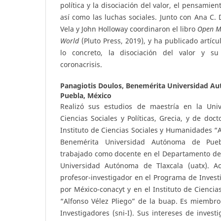
política y la disociación del valor, el pensamien
así como las luchas sociales. Junto con Ana C. 
Vela y John Holloway coordinaron el libro
Open Ma
World
(Pluto Press, 2019), y ha publicado artícu
lo concreto, la disociación del valor y su
coronacrisis.
Panagiotis Doulos,
Benemérita Universidad Au
Puebla, México
Realizó sus estudios de maestría en la Uni
Ciencias Sociales y Políticas, Grecia, y de doc
Instituto de Ciencias Sociales y Humanidades “A
Benemérita Universidad Autónoma de Pueb
trabajado como docente en el Departamento de 
Universidad Autónoma de Tlaxcala (uatx). A
profesor-investigador en el Programa de Invest
por México-conacyt y en el Instituto de Cienci
“Alfonso Vélez Pliego” de la buap. Es miembro
Investigadores (sni-I). Sus intereses de invest