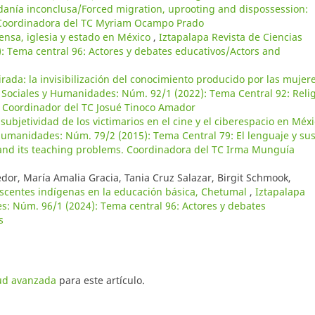
adanía inconclusa/Forced migration, uprooting and dispossession:
p. Coordinadora del TC Myriam Ocampo Prado
ensa, iglesia y estado en México
,
Iztapalapa Revista de Ciencias
: Tema central 96: Actores y debates educativos/Actors and
rada: la invisibilización del conocimiento producido por las mujer
s Sociales y Humanidades: Núm. 92/1 (2022): Tema Central 92: Reli
n. Coordinador del TC Josué Tinoco Amador
 subjetividad de los victimarios en el cine y el ciberespacio en Méx
 Humanidades: Núm. 79/2 (2015): Tema Central 79: El lenguaje y su
nd its teaching problems. Coordinadora del TC Irma Munguía
dor, María Amalia Gracia, Tania Cruz Salazar, Birgit Schmook,
lescentes indígenas en la educación básica, Chetumal
,
Iztapalapa
s: Núm. 96/1 (2024): Tema central 96: Actores y debates
s
tud avanzada
para este artículo.