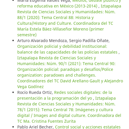
María Eugenia Valdés Vega,
Medios, debate público y
reforma educativa en México (2013-2014)
,
Iztapalapa
Revista de Ciencias Sociales y Humanidades: Núm.
88/1 (2020): Tema Central 88: Historia y
Cultura/History and Culture. Coordinadora del TC
María Estela Báez-Villaseñor Moreno (primer
semestre)
Arturo Alvarado Mendoza, Sergio Padilla Oñate,
Organización policial y debilidad institucional:
balance de las capacidades de las policías estatales
,
Iztapalapa Revista de Ciencias Sociales y
Humanidades: Núm. 90/1 (2021): Tema Central 90:
Organización policial: paradojas y desafíos/Police
organization: paradoxes and challenges.
Coordinadores del TC David Arellano Gault y Alejandro
Vega Godínez
Rocío Rueda Ortiz,
Redes sociales digitales: de la
presentación a la programación del yo
,
Iztapalapa
Revista de Ciencias Sociales y Humanidades: Núm.
78/1 (2015): Tema Central 78: Imágenes y cultura
digital / Images and digital culture. Coordinadora del
TC Ma. Cristina Fuentes Zurita
Pablo Ariel Becher,
Control social y acciones estatales