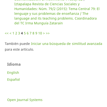
Iztapalapa Revista de Ciencias Sociales y
Humanidades: Núm. 79/2 (2015): Tema Central 79: El
lenguaje y sus problemas de enseñanza / The
language and its teaching problems. Coordinadora
del TC Irma Munguía Zatarain
<<
<
1
2
3
4
5
6
7
8
9
10
>
>>
También puede
Iniciar una búsqueda de similitud avanzada
para este artículo.
Idioma
English
Español
Open Journal Systems