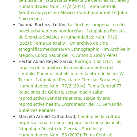
democracia
,
Iztapalapa Revista de Ciencias Sociales y
Humanidades: Núm. 71/2 (2011): Tema Central:
Adultos mayores en México. Coordinador del TC Julio
Goicoechea
Ivannia Barboza Leitón,
Las luchas campeñas en dos
novelas bananeras hondureñas
,
Iztapalapa Revista
de Ciencias Sociales y Humanidades: Núm. 91/2
(2021): Tema Central 91: Un archivo de cine
etnográfico mexicano/An Ethnographic Film Archive in
Mexico. Coordinador del TC Antonio Zirión Pérez
Héctor Adián Reyes García,
Rodrigo Díaz Cruz, Los
lugares de lo político, los desplazamientos del
símbolo. Poder y simbolismo en la obra de Víctor W.
Turner
,
Iztapalapa Revista de Ciencias Sociales y
Humanidades: Núm. 77/2 (2014): Tema Central 77:
Relaciones de Género, sexualidad y salud
reproductiva/Gender relations, sexuality and
reproductive health. Coordinador del TC Servando
Gutiérrez Ramírez
Marcelo Arnold-Cathalifaud,
Cambio en la cultura
organizacional en una corporación transnacional
,
Iztapalapa Revista de Ciencias Sociales y
Humanidades: Núm. 55 (2003): Tema Central: