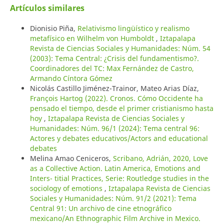
Artículos similares
Dionisio Piña,
Relativismo lingüístico y realismo
metafísico en Wilhelm von Humboldt
,
Iztapalapa
Revista de Ciencias Sociales y Humanidades: Núm. 54
(2003): Tema Central: ¿Crisis del fundamentismo?.
Coordinadores del TC: Max Fernández de Castro,
Armando Cíntora Gómez
Nicolás Castillo Jiménez-Trainor, Mateo Arias Díaz,
François Hartog (2022). Cronos. Cómo Occidente ha
pensado el tiempo, desde el primer cristianismo hasta
hoy
,
Iztapalapa Revista de Ciencias Sociales y
Humanidades: Núm. 96/1 (2024): Tema central 96:
Actores y debates educativos/Actors and educational
debates
Melina Amao Ceniceros,
Scribano, Adrián, 2020, Love
as a Collective Action. Latin America, Emotions and
Inters- titial Practices, Serie: Routledge studies in the
sociology of emotions
,
Iztapalapa Revista de Ciencias
Sociales y Humanidades: Núm. 91/2 (2021): Tema
Central 91: Un archivo de cine etnográfico
mexicano/An Ethnographic Film Archive in Mexico.