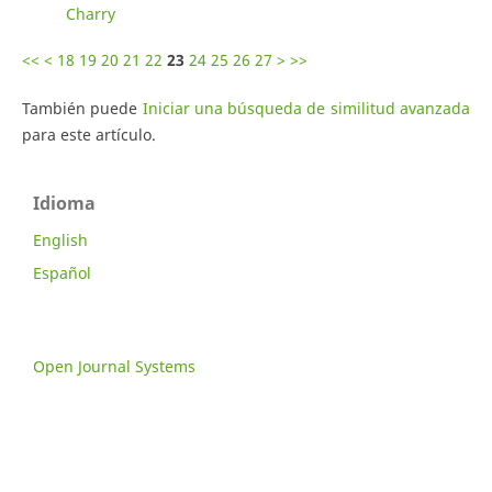
Charry
<<
<
18
19
20
21
22
23
24
25
26
27
>
>>
También puede
Iniciar una búsqueda de similitud avanzada
para este artículo.
Idioma
English
Español
Open Journal Systems