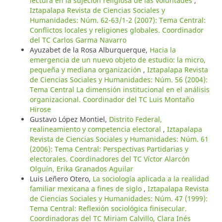
lectura en la sujeción religiosa de las voluntades
,
Iztapalapa Revista de Ciencias Sociales y
Humanidades: Núm. 62-63/1-2 (2007): Tema Central:
Conflictos locales y religiones globales. Coordinador
del TC Carlos Garma Navarro
Ayuzabet de la Rosa Alburquerque,
Hacia la
emergencia de un nuevo objeto de estudio: la micro,
pequeña y mediana organización
,
Iztapalapa Revista
de Ciencias Sociales y Humanidades: Núm. 56 (2004):
Tema Central La dimensión institucional en el análisis
organizacional. Coordinador del TC Luis Montaño
Hirose
Gustavo López Montiel,
Distrito Federal,
realineamiento y competencia electoral
,
Iztapalapa
Revista de Ciencias Sociales y Humanidades: Núm. 61
(2006): Tema Central: Perspectivas Partidarias y
electorales. Coordinadores del TC Víctor Alarcón
Olguín, Erika Granados Aguilar
Luis Leñero Otero,
La sociología aplicada a la realidad
familiar mexicana a fines de siglo
,
Iztapalapa Revista
de Ciencias Sociales y Humanidades: Núm. 47 (1999):
Tema Central: Reflexión sociológica finisecular.
Coordinadoras del TC Miriam Calvillo, Clara Inés