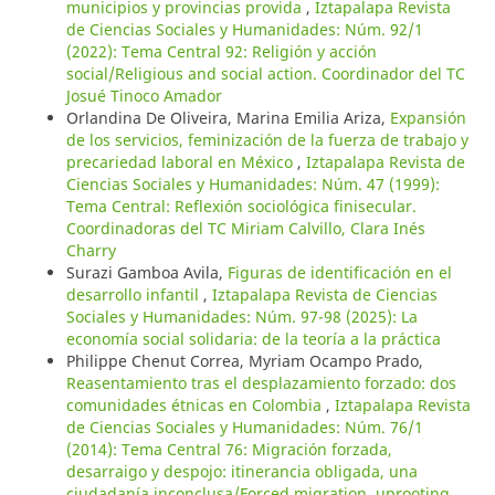
municipios y provincias provida
,
Iztapalapa Revista
de Ciencias Sociales y Humanidades: Núm. 92/1
(2022): Tema Central 92: Religión y acción
social/Religious and social action. Coordinador del TC
Josué Tinoco Amador
Orlandina De Oliveira, Marina Emilia Ariza,
Expansión
de los servicios, feminización de la fuerza de trabajo y
precariedad laboral en México
,
Iztapalapa Revista de
Ciencias Sociales y Humanidades: Núm. 47 (1999):
Tema Central: Reflexión sociológica finisecular.
Coordinadoras del TC Miriam Calvillo, Clara Inés
Charry
Surazi Gamboa Avila,
Figuras de identificación en el
desarrollo infantil
,
Iztapalapa Revista de Ciencias
Sociales y Humanidades: Núm. 97-98 (2025): La
economía social solidaria: de la teoría a la práctica
Philippe Chenut Correa, Myriam Ocampo Prado,
Reasentamiento tras el desplazamiento forzado: dos
comunidades étnicas en Colombia
,
Iztapalapa Revista
de Ciencias Sociales y Humanidades: Núm. 76/1
(2014): Tema Central 76: Migración forzada,
desarraigo y despojo: itinerancia obligada, una
ciudadanía inconclusa/Forced migration, uprooting