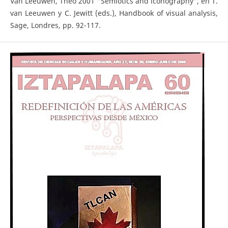
Van Leeuwen, Theo 2001 “Semiotics and iconography”, en T.
van Leeuwen y C. Jewitt (eds.), Handbook of visual analysis,
Sage, Londres, pp. 92-117.