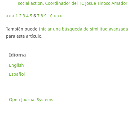
social action. Coordinador del TC Josué Tinoco Amador
<<
<
1
2
3
4
5
6
7
8
9
10
>
>>
También puede
Iniciar una búsqueda de similitud avanzada
para este artículo.
Idioma
English
Español
Open Journal Systems