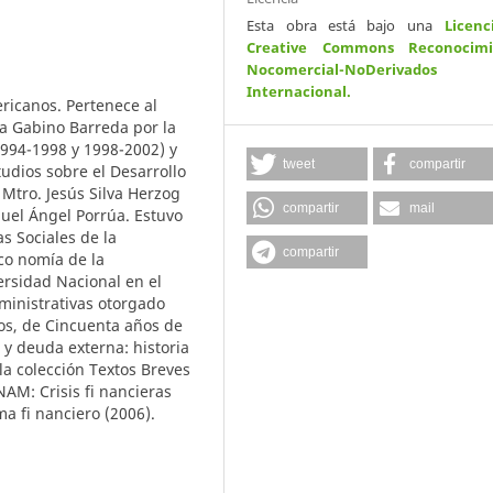
Esta obra está bajo una
Licenc
Creative Commons Reconocimi
Nocomercial-NoDerivados
Internacional
.
ricanos. Pertenece al
la Gabino Barreda por la
(1994-1998 y 1998-2002) y
tweet
compartir
udios sobre el Desarrollo
 Mtro. Jesús Silva Herzog
compartir
mail
guel Ángel Porrúa. Estuvo
as Sociales de la
compartir
co nomía de la
ersidad Nacional en el
ministrativas otorgado
ros, de Cincuenta años de
 y deuda externa: historia
 la colección Textos Breves
AM: Crisis fi nancieras
ma fi nanciero (2006).