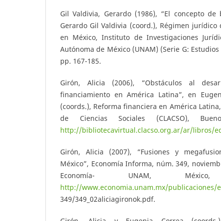
Gil Valdivia, Gerardo (1986), “El concepto de
Gerardo Gil Valdivia (coord.), Régimen jurídico
en México, Instituto de Investigaciones Juríd
Autónoma de México (UNAM) (Serie G: Estudios D
pp. 167-185.
Girón, Alicia (2006), “Obstáculos al desa
financiamiento en América Latina”, en Eugen
(coords.), Reforma financiera en América Latina
de Ciencias Sociales (CLACSO), Buen
http://bibliotecavirtual.clacso.org.ar/ar/libros/
Girón, Alicia (2007), “Fusiones y megafusio
México”, Economía Informa, núm. 349, noviembr
Economía- UNAM, Méxic
http://www.economia.unam.mx/publicaciones/e
349/349_02aliciagironok.pdf.
Girón, Alicia y Eugenia Correa (coords.