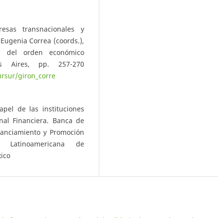
resas transnacionales y
 Eugenia Correa (coords.),
ca del orden económico
os Aires, pp. 257-270
sursur/giron_corre
apel de las instituciones
nal Financiera. Banca de
nanciamiento y Promoción
ión Latinoamericana de
xico