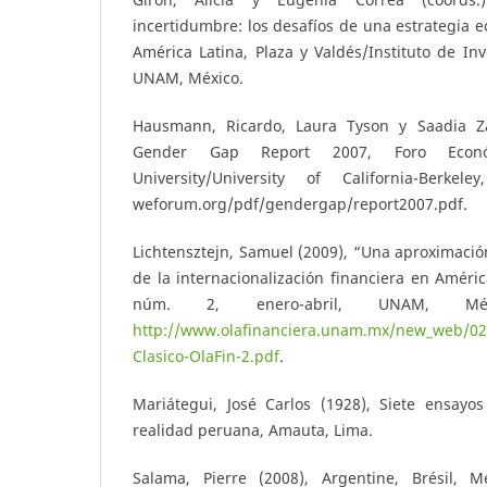
incertidumbre: los desafíos de una estrategia e
América Latina, Plaza y Valdés/Instituto de In
UNAM, México.
Hausmann, Ricardo, Laura Tyson y Saadia Za
Gender Gap Report 2007, Foro Económ
University/University of California-Berkel
weforum.org/pdf/gendergap/report2007.pdf.
Lichtensztejn, Samuel (2009), “Una aproximació
de la internacionalización financiera en Améric
núm. 2, enero-abril, UNAM, Méx
http://www.olafinanciera.unam.mx/new_web/02/
Clasico-OlaFin-2.pdf
.
Mariátegui, José Carlos (1928), Siete ensayos
realidad peruana, Amauta, Lima.
Salama, Pierre (2008), Argentine, Brésil, M