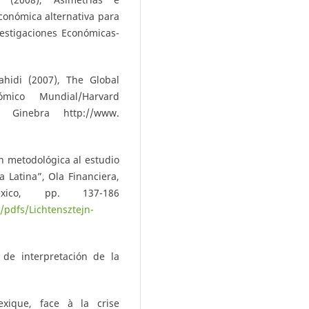
conómica alternativa para
vestigaciones Económicas-
hidi (2007), The Global
ico Mundial/Harvard
ey, Ginebra http://www.
n metodológica al estudio
a Latina”, Ola Financiera,
ico, pp. 137-186
pdfs/Lichtensztejn-
 de interpretación de la
exique, face à la crise