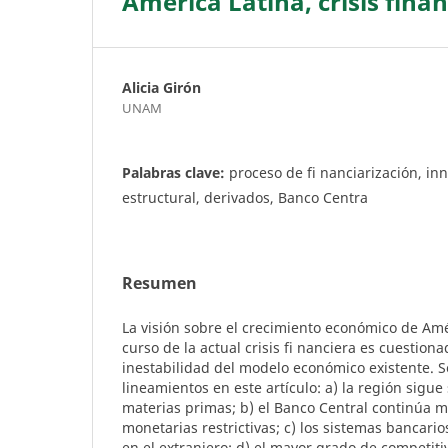
América Latina, crisis fina
Alicia Girón
UNAM
Palabras clave:
proceso de fi nanciarización, inn
estructural, derivados, Banco Centra
Resumen
La visión sobre el crecimiento económico de Amé
curso de la actual crisis fi nanciera es cuestiona
inestabilidad del modelo económico existente. S
lineamientos en este artículo: a) la región sigu
materias primas; b) el Banco Central continúa m
monetarias restrictivas; c) los sistemas bancarios
en el extranjero; d) el mayor grado de competiti