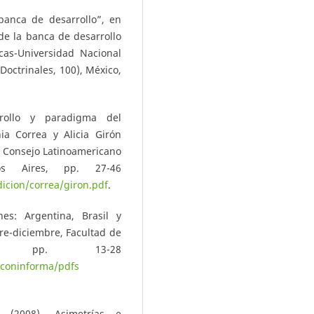
 banca de desarrollo”, en
 de la banca de desarrollo
icas-Universidad Nacional
octrinales, 100), México,
rrollo y paradigma del
ia Correa y Alicia Girón
, Consejo Latinoamericano
os Aires, pp. 27-46
edicion/correa/giron.pdf
.
nes: Argentina, Brasil y
e-diciembre, Facultad de
o, pp. 13-28
coninforma/pdfs
) (2008), Asimetrías e