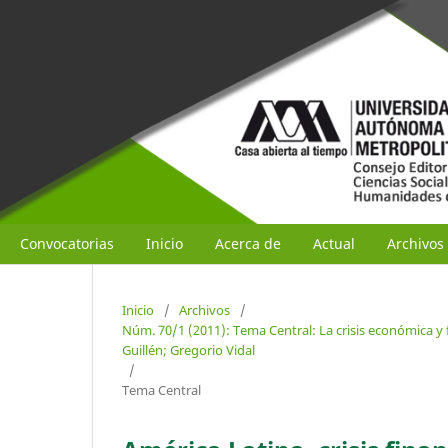
Convocatorias
Inicio
Acerca de
Actual
Archivos
Inicio
/
Archivos
/
Núm. 70/1 (2011): Tema Central: La crisis económica y 
Guillén; Gregorio Vidal
/
Tema Central