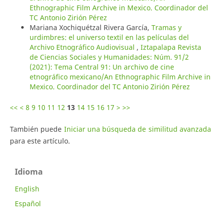
Ethnographic Film Archive in Mexico. Coordinador del
TC Antonio Zirión Pérez
Mariana Xochiquétzal Rivera García,
Tramas y
urdimbres: el universo textil en las películas del
Archivo Etnográfico Audiovisual
,
Iztapalapa Revista
de Ciencias Sociales y Humanidades: Núm. 91/2
(2021): Tema Central 91: Un archivo de cine
etnográfico mexicano/An Ethnographic Film Archive in
Mexico. Coordinador del TC Antonio Zirión Pérez
<<
<
8
9
10
11
12
13
14
15
16
17
>
>>
También puede
Iniciar una búsqueda de similitud avanzada
para este artículo.
Idioma
English
Español