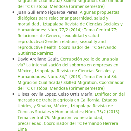
Migración Cualificada/ Skilled Migration. Coordinador
del TC Cristóbal Mendoza (primer semestre)
Juan Guillermo Figueroa Perea,
Algunas propuestas
dialógicas para relacionar paternidad, salud y
mortalidad
,
Iztapalapa Revista de Ciencias Sociales y
Humanidades: Núm. 77/2 (2014): Tema Central 77:
Relaciones de Género, sexualidad y salud
reproductiva/Gender relations, sexuality and
reproductive health. Coordinador del TC Servando
Gutiérrez Ramírez
David Arellano Gault,
Corrupción ¿calle de una sola
vía? La internalización del soborno en empresas en
México
,
Iztapalapa Revista de Ciencias Sociales y
Humanidades: Núm. 84/1 (2018): Tema Central 84:
Migración Cualificada/ Skilled Migration. Coordinador
del TC Cristóbal Mendoza (primer semestre)
Ulises Revilla López, Celso Ortiz Marín,
Etnificación del
mercado de trabajo agrícola en California, Estados
Unidos, y Sinaloa, México
,
Iztapalapa Revista de
Ciencias Sociales y Humanidades: Núm. 75/2 (2013):
Tema central 75: Migración: vulnerabilidad,
precariedad. Coordinador del TC Fernando Herrera
Lima