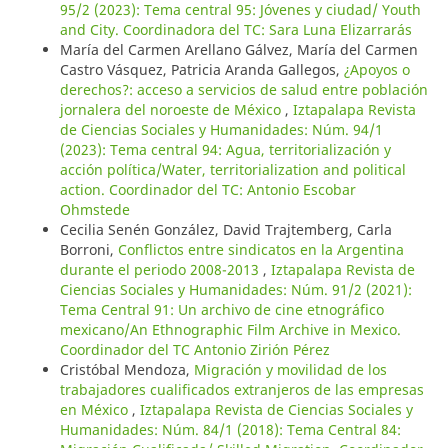
95/2 (2023): Tema central 95: Jóvenes y ciudad/ Youth
and City. Coordinadora del TC: Sara Luna Elizarrarás
María del Carmen Arellano Gálvez, María del Carmen
Castro Vásquez, Patricia Aranda Gallegos,
¿Apoyos o
derechos?: acceso a servicios de salud entre población
jornalera del noroeste de México
,
Iztapalapa Revista
de Ciencias Sociales y Humanidades: Núm. 94/1
(2023): Tema central 94: Agua, territorialización y
acción política/Water, territorialization and political
action. Coordinador del TC: Antonio Escobar
Ohmstede
Cecilia Senén González, David Trajtemberg, Carla
Borroni,
Conflictos entre sindicatos en la Argentina
durante el periodo 2008-2013
,
Iztapalapa Revista de
Ciencias Sociales y Humanidades: Núm. 91/2 (2021):
Tema Central 91: Un archivo de cine etnográfico
mexicano/An Ethnographic Film Archive in Mexico.
Coordinador del TC Antonio Zirión Pérez
Cristóbal Mendoza,
Migración y movilidad de los
trabajadores cualificados extranjeros de las empresas
en México
,
Iztapalapa Revista de Ciencias Sociales y
Humanidades: Núm. 84/1 (2018): Tema Central 84: