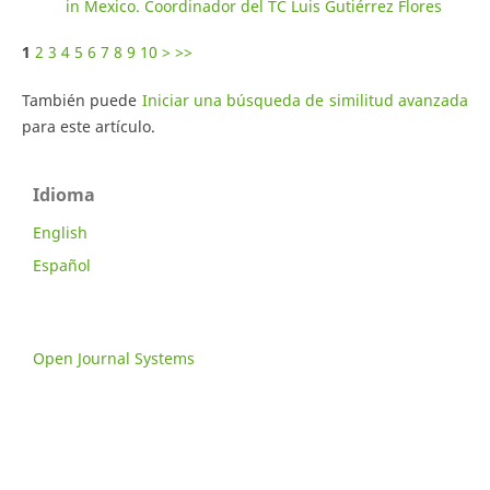
in Mexico. Coordinador del TC Luis Gutiérrez Flores
1
2
3
4
5
6
7
8
9
10
>
>>
También puede
Iniciar una búsqueda de similitud avanzada
para este artículo.
Idioma
English
Español
Open Journal Systems