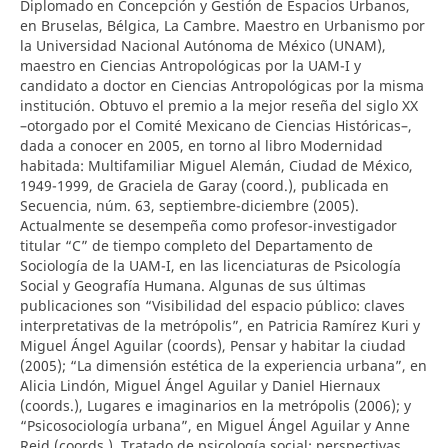
Diplomado en Concepción y Gestión de Espacios Urbanos,
en Bruselas, Bélgica, La Cambre. Maestro en Urbanismo por
la Universidad Nacional Autónoma de México (UNAM),
maestro en Ciencias Antropológicas por la UAM-I y
candidato a doctor en Ciencias Antropológicas por la misma
institución. Obtuvo el premio a la mejor reseña del siglo XX
–otorgado por el Comité Mexicano de Ciencias Históricas–,
dada a conocer en 2005, en torno al libro Modernidad
habitada: Multifamiliar Miguel Alemán, Ciudad de México,
1949-1999, de Graciela de Garay (coord.), publicada en
Secuencia, núm. 63, septiembre-diciembre (2005).
Actualmente se desempeña como profesor-investigador
titular “C” de tiempo completo del Departamento de
Sociología de la UAM-I, en las licenciaturas de Psicología
Social y Geografía Humana. Algunas de sus últimas
publicaciones son “Visibilidad del espacio público: claves
interpretativas de la metrópolis”, en Patricia Ramírez Kuri y
Miguel Ángel Aguilar (coords), Pensar y habitar la ciudad
(2005); “La dimensión estética de la experiencia urbana”, en
Alicia Lindón, Miguel Ángel Aguilar y Daniel Hiernaux
(coords.), Lugares e imaginarios en la metrópolis (2006); y
“Psicosociología urbana”, en Miguel Ángel Aguilar y Anne
Reid (coords.), Tratado de psicología social: perspectivas