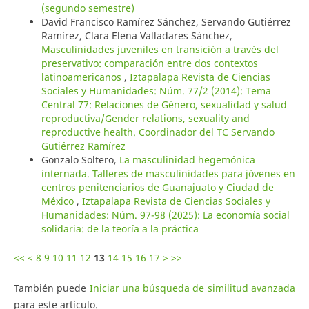
(segundo semestre)
David Francisco Ramírez Sánchez, Servando Gutiérrez
Ramírez, Clara Elena Valladares Sánchez,
Masculinidades juveniles en transición a través del
preservativo: comparación entre dos contextos
latinoamericanos
,
Iztapalapa Revista de Ciencias
Sociales y Humanidades: Núm. 77/2 (2014): Tema
Central 77: Relaciones de Género, sexualidad y salud
reproductiva/Gender relations, sexuality and
reproductive health. Coordinador del TC Servando
Gutiérrez Ramírez
Gonzalo Soltero,
La masculinidad hegemónica
internada. Talleres de masculinidades para jóvenes en
centros penitenciarios de Guanajuato y Ciudad de
México
,
Iztapalapa Revista de Ciencias Sociales y
Humanidades: Núm. 97-98 (2025): La economía social
solidaria: de la teoría a la práctica
<<
<
8
9
10
11
12
13
14
15
16
17
>
>>
También puede
Iniciar una búsqueda de similitud avanzada
para este artículo.