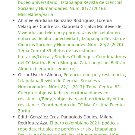
buceo universitario
,
Iztapalapa Revista de Ciencias
Sociales y Humanidades: Núm. 81/2 (2016):
Miscelánea/Varia
Ahimee Viridiana González Rodríguez, Lorenia
Velázquez Contreras, Gabriela Grijalva Monteverde,
Viviendo con teléfono y pareja. Usos del celular en
entornos de alta conectividad
,
Iztapalapa Revista de
Ciencias Sociales y Humanidades: Núm. 89/2 (2020):
Tema Central 89: Retos de los estudios
literarios/Literacy Studies Challenges. Coordinadores
del TC Martha Elena Munguía Zatarian y Luis Beltrán
Almería (segundo semestre)
Oscar Useche Aldana,
Potencia, cuerpo y resistencia
,
Iztapalapa Revista de Ciencias Sociales y
Humanidades: Núm. 82/1 (2017): Tema Central 82:
Cuerpo, subjetividades y territorialidades en
resistencia/Body, subjectivity and territoriality of the
resistance. Coordinadora del TC Ma. Cristina Fuentes
Zurita
Edith González Cruz, Panagiotis Doulos, Milena
Rodríguez Aza,
El paro colombiano 2021: poéticas
rebeldes, rituales de perdón y crisis
,
Iztapalapa
Revista de Ciencias Sociales y Humanidades: Núm.