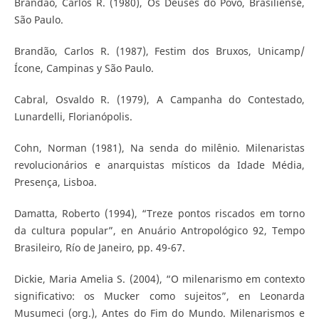
Brandão, Carlos R. (1980), Os Deuses do Povo, Brasiliense,
São Paulo.
Brandão, Carlos R. (1987), Festim dos Bruxos, Unicamp/
Ícone, Campinas y São Paulo.
Cabral, Osvaldo R. (1979), A Campanha do Contestado,
Lunardelli, Florianópolis.
Cohn, Norman (1981), Na senda do milênio. Milenaristas
revolucionários e anarquistas místicos da Idade Média,
Presença, Lisboa.
Damatta, Roberto (1994), “Treze pontos riscados em torno
da cultura popular”, en Anuário Antropológico 92, Tempo
Brasileiro, Río de Janeiro, pp. 49-67.
Dickie, Maria Amelia S. (2004), “O milenarismo em contexto
significativo: os Mucker como sujeitos”, en Leonarda
Musumeci (org.), Antes do Fim do Mundo. Milenarismos e