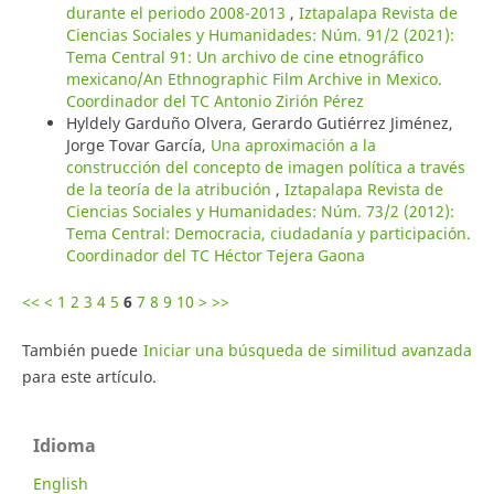
durante el periodo 2008-2013
,
Iztapalapa Revista de
Ciencias Sociales y Humanidades: Núm. 91/2 (2021):
Tema Central 91: Un archivo de cine etnográfico
mexicano/An Ethnographic Film Archive in Mexico.
Coordinador del TC Antonio Zirión Pérez
Hyldely Garduño Olvera, Gerardo Gutiérrez Jiménez,
Jorge Tovar García,
Una aproximación a la
construcción del concepto de imagen política a través
de la teoría de la atribución
,
Iztapalapa Revista de
Ciencias Sociales y Humanidades: Núm. 73/2 (2012):
Tema Central: Democracia, ciudadanía y participación.
Coordinador del TC Héctor Tejera Gaona
<<
<
1
2
3
4
5
6
7
8
9
10
>
>>
También puede
Iniciar una búsqueda de similitud avanzada
para este artículo.
Idioma
English