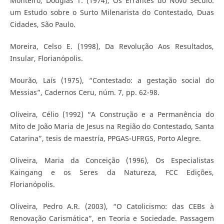
Monteiro, Douglas T. (1974), Os Errantes do Novo Século:
um Estudo sobre o Surto Milenarista do Contestado, Duas
Cidades, São Paulo.
Moreira, Celso E. (1998), Da Revolução Aos Resultados,
Insular, Florianópolis.
Mourão, Laís (1975), “Contestado: a gestação social do
Messias”, Cadernos Ceru, núm. 7, pp. 62-98.
Oliveira, Célio (1992) “A Construção e a Permanência do
Mito de João Maria de Jesus na Região do Contestado, Santa
Catarina”, tesis de maestría, PPGAS-UFRGS, Porto Alegre.
Oliveira, Maria da Conceição (1996), Os Especialistas
Kaingang e os Seres da Natureza, FCC Edições,
Florianópolis.
Oliveira, Pedro A.R. (2003), “O Catolicismo: das CEBs à
Renovação Carismática”, en Teoria e Sociedade. Passagem