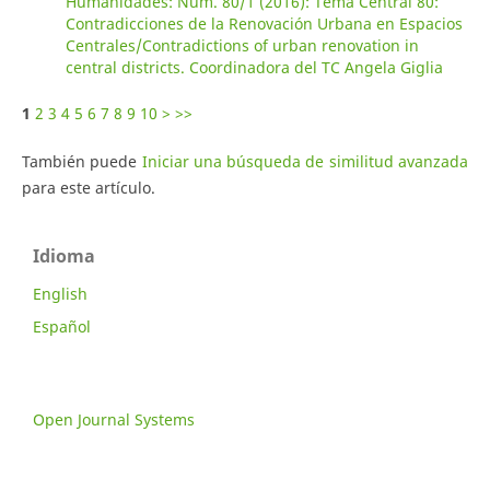
Humanidades: Núm. 80/1 (2016): Tema Central 80:
Contradicciones de la Renovación Urbana en Espacios
Centrales/Contradictions of urban renovation in
central districts. Coordinadora del TC Angela Giglia
1
2
3
4
5
6
7
8
9
10
>
>>
También puede
Iniciar una búsqueda de similitud avanzada
para este artículo.
Idioma
English
Español
Open Journal Systems