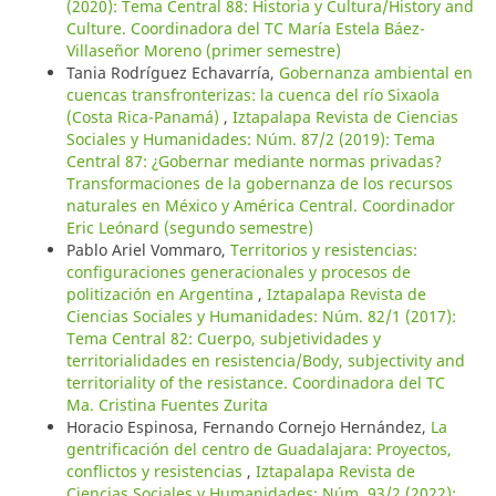
(2020): Tema Central 88: Historia y Cultura/History and
Culture. Coordinadora del TC María Estela Báez-
Villaseñor Moreno (primer semestre)
Tania Rodríguez Echavarría,
Gobernanza ambiental en
cuencas transfronterizas: la cuenca del río Sixaola
(Costa Rica-Panamá)
,
Iztapalapa Revista de Ciencias
Sociales y Humanidades: Núm. 87/2 (2019): Tema
Central 87: ¿Gobernar mediante normas privadas?
Transformaciones de la gobernanza de los recursos
naturales en México y América Central. Coordinador
Eric Leónard (segundo semestre)
Pablo Ariel Vommaro,
Territorios y resistencias:
configuraciones generacionales y procesos de
politización en Argentina
,
Iztapalapa Revista de
Ciencias Sociales y Humanidades: Núm. 82/1 (2017):
Tema Central 82: Cuerpo, subjetividades y
territorialidades en resistencia/Body, subjectivity and
territoriality of the resistance. Coordinadora del TC
Ma. Cristina Fuentes Zurita
Horacio Espinosa, Fernando Cornejo Hernández,
La
gentrificación del centro de Guadalajara: Proyectos,
conflictos y resistencias
,
Iztapalapa Revista de
Ciencias Sociales y Humanidades: Núm. 93/2 (2022):