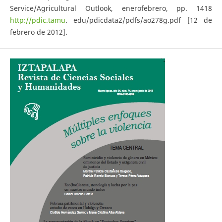
Service/Agricultural Outlook, enero­febrero, pp. 14­18
http://pdic.tamu
. edu/pdicdata2/pdfs/ao278g.pdf [12 de
febrero de 2012].