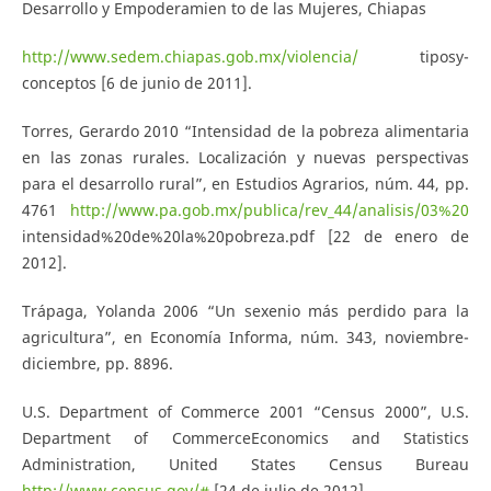
Desarrollo y Empoderamien­ to de las Mujeres, Chiapas
http://www.sedem.chiapas.gob.mx/violencia/
tipos­y­
conceptos [6 de junio de 2011].
Torres, Gerardo 2010 “Intensidad de la pobreza alimentaria
en las zonas rurales. Localización y nuevas perspectivas
para el desarrollo rural”, en Estudios Agrarios, núm. 44, pp.
47­61
http://www.pa.gob.mx/publica/rev_44/analisis/03%20
intensidad%20de%20la%20pobreza.pdf [22 de enero de
2012].
Trápaga, Yolanda 2006 “Un sexenio más perdido para la
agricultura”, en Economía Informa, núm. 343, noviembre­
diciembre, pp. 88­96.
U.S. Department of Commerce 2001 “Census 2000”, U.S.
Department of Commerce­Economics and Statistics
Administration, United States Census Bureau
http://www.census.gov/#
[24 de julio de 2012].