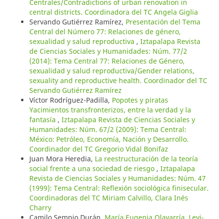
Centrales/Contradictions of urban renovation in
central districts. Coordinadora del TC Angela Giglia
Servando Gutiérrez Ramírez,
Presentación del Tema
Central del Número 77: Relaciones de género,
sexualidad y salud reproductiva
,
Iztapalapa Revista
de Ciencias Sociales y Humanidades: Núm. 77/2
(2014): Tema Central 77: Relaciones de Género,
sexualidad y salud reproductiva/Gender relations,
sexuality and reproductive health. Coordinador del TC
Servando Gutiérrez Ramírez
Víctor Rodríguez-Padilla,
Popotes y piratas
Yacimientos transfronterizos, entre la verdad y la
fantasía
,
Iztapalapa Revista de Ciencias Sociales y
Humanidades: Núm. 67/2 (2009): Tema Central:
México: Petróleo, Economía, Nación y Desarrollo.
Coordinador del TC Gregorio Vidal Bonifaz
Juan Mora Heredia,
La reestructuración de la teoría
social frente a una sociedad de riesgo
,
Iztapalapa
Revista de Ciencias Sociales y Humanidades: Núm. 47
(1999): Tema Central: Reflexión sociológica finisecular.
Coordinadoras del TC Miriam Calvillo, Clara Inés
Charry
Camilo Sempio Durán,
María Eugenia Olavarría, Levi-