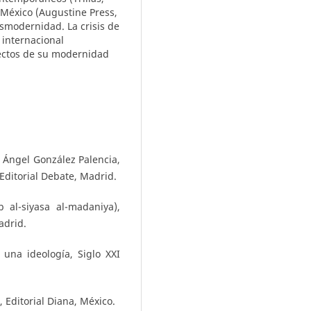
 México (Augustine Press,
smodernidad. La crisis de
 internacional
yectos de su modernidad
e Ángel González Palencia,
Editorial Debate, Madrid.
b al-siyasa al-madaniya),
adrid.
 una ideología, Siglo XXI
 Editorial Diana, México.