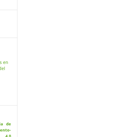
s en
del
ia de
ento-
 4.0