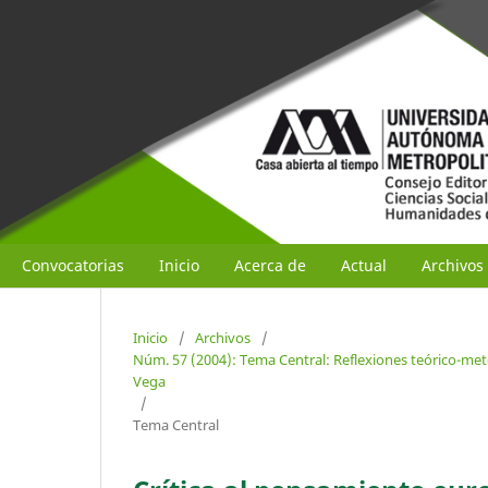
Convocatorias
Inicio
Acerca de
Actual
Archivos
Inicio
/
Archivos
/
Núm. 57 (2004): Tema Central: Reflexiones teórico-meto
Vega
/
Tema Central