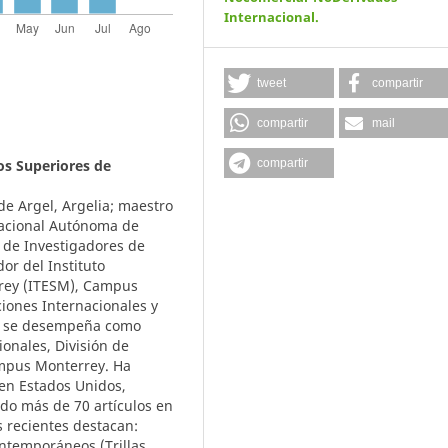
Internacional
.
tweet
compartir
compartir
mail
os Superiores de
compartir
e Argel, Argelia; maestro
 Nacional Autónoma de
 de Investigadores de
dor del Instituto
rrey (ITESM), Campus
iones Internacionales y
te se desempeña como
onales, División de
ampus Monterrey. Ha
en Estados Unidos,
ado más de 70 artículos en
s recientes destacan:
ontemporáneos (Trillas,