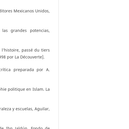
 Editores Mexicanos Unidos,
las grandes potencias,
’histoire, passé du tiers
998 por La Découverte].
rítica preparada por A.
ie politique en Islam. La
raleza y escuelas, Aguilar,
 de Ibn Jaldún, Fondo de