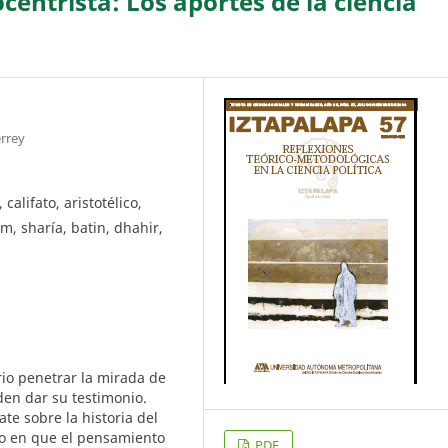
centrista: Los aportes de la ciencia
errey
califato, aristotélico,
, sharía, batin, dhahir,
rio penetrar la mirada de
den dar su testimonio.
te sobre la historia del
do en que el pensamiento
PDF