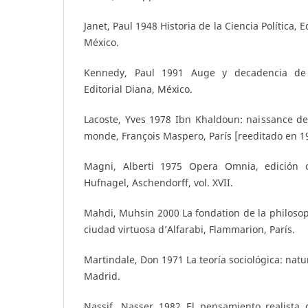
Janet, Paul 1948 Historia de la Ciencia Política,
México.
Kennedy, Paul 1991 Auge y decadencia de 
Editorial Diana, México.
Lacoste, Yves 1978 Ibn Khaldoun: naissance de l
monde, François Maspero, París [reeditado en 1
Magni, Alberti 1975 Opera Omnia, edición c
Hufnagel, Aschendorff, vol. XVII.
Mahdi, Muhsin 2000 La fondation de la philosoph
ciudad virtuosa d’Alfarabi, Flammarion, París.
Martindale, Don 1971 La teoría sociológica: natu
Madrid.
Nassif, Nasser 1982 El pensamiento realista