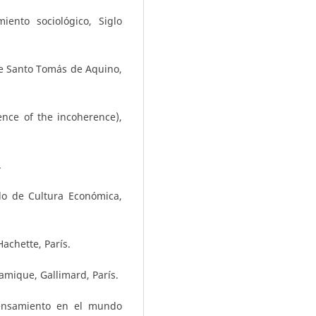
ento sociológico, Siglo
de Santo Tomás de Aquino,
ence of the incoherence),
.
do de Cultura Económica,
Hachette, París.
lamique, Gallimard, París.
pensamiento en el mundo