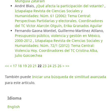
Munguía Zatarain
André Blais,
¿Qué afecta la participación del votante?
,
Iztapalapa Revista de Ciencias Sociales y
Humanidades: Núm. 61 (2006): Tema Central:
Perspectivas Partidarias y electorales. Coordinadores
del TC Víctor Alarcón Olguín, Erika Granados Aguilar
Fernando Gaona Montiel, Guillermo Martínez Atilano,
Presupuesto público, violencia y gestión en México,
2000-2012
,
Iztapalapa Revista de Ciencias Sociales y
Humanidades: Núm. 72/1 (2012): Tema Central:
Violencia Hoy. Coordinadores del TC Cristina Alba,
Julio Goicoechea
<<
<
17
18
19
20
21
22
23
24
25
26
>
>>
También puede
Iniciar una búsqueda de similitud avanzada
para este artículo.
Idioma
English