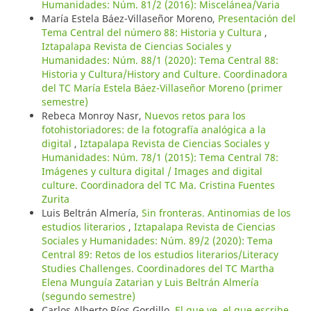
Humanidades: Núm. 81/2 (2016): Miscelánea/Varia
María Estela Báez-Villaseñor Moreno,
Presentación del
Tema Central del número 88: Historia y Cultura
,
Iztapalapa Revista de Ciencias Sociales y
Humanidades: Núm. 88/1 (2020): Tema Central 88:
Historia y Cultura/History and Culture. Coordinadora
del TC María Estela Báez-Villaseñor Moreno (primer
semestre)
Rebeca Monroy Nasr,
Nuevos retos para los
fotohistoriadores: de la fotografía analógica a la
digital
,
Iztapalapa Revista de Ciencias Sociales y
Humanidades: Núm. 78/1 (2015): Tema Central 78:
Imágenes y cultura digital / Images and digital
culture. Coordinadora del TC Ma. Cristina Fuentes
Zurita
Luis Beltrán Almería,
Sin fronteras. Antinomias de los
estudios literarios
,
Iztapalapa Revista de Ciencias
Sociales y Humanidades: Núm. 89/2 (2020): Tema
Central 89: Retos de los estudios literarios/Literacy
Studies Challenges. Coordinadores del TC Martha
Elena Munguía Zatarian y Luis Beltrán Almería
(segundo semestre)
Carlos Alberto Ríos Gordillo,
El que ve, el que escribe.