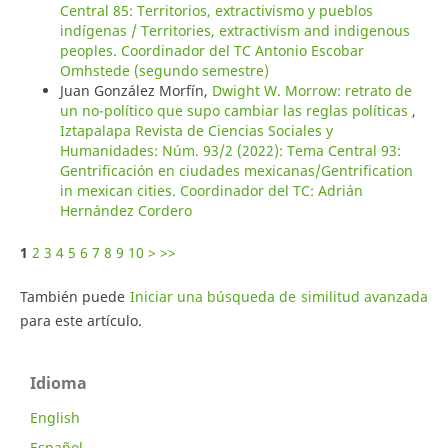
Central 85: Territorios, extractivismo y pueblos
indígenas / Territories, extractivism and indigenous
peoples. Coordinador del TC Antonio Escobar
Omhstede (segundo semestre)
Juan González Morfín,
Dwight W. Morrow: retrato de
un no-político que supo cambiar las reglas políticas
,
Iztapalapa Revista de Ciencias Sociales y
Humanidades: Núm. 93/2 (2022): Tema Central 93:
Gentrificación en ciudades mexicanas/Gentrification
in mexican cities. Coordinador del TC: Adrián
Hernández Cordero
1
2
3
4
5
6
7
8
9
10
>
>>
También puede
Iniciar una búsqueda de similitud avanzada
para este artículo.
Idioma
English
Español