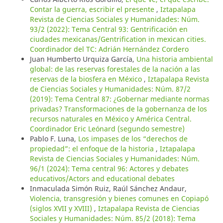
Contar la guerra, escribir el presente
,
Iztapalapa
Revista de Ciencias Sociales y Humanidades: Núm.
93/2 (2022): Tema Central 93: Gentrificación en
ciudades mexicanas/Gentrification in mexican cities.
Coordinador del TC: Adrián Hernández Cordero
Juan Humberto Urquiza García,
Una historia ambiental
global: de las reservas forestales de la nación a las
reservas de la biosfera en México
,
Iztapalapa Revista
de Ciencias Sociales y Humanidades: Núm. 87/2
(2019): Tema Central 87: ¿Gobernar mediante normas
privadas? Transformaciones de la gobernanza de los
recursos naturales en México y América Central.
Coordinador Eric Leónard (segundo semestre)
Pablo F. Luna,
Los impases de los “derechos de
propiedad”: el enfoque de la historia
,
Iztapalapa
Revista de Ciencias Sociales y Humanidades: Núm.
96/1 (2024): Tema central 96: Actores y debates
educativos/Actors and educational debates
Inmaculada Simón Ruiz, Raúl Sánchez Andaur,
Violencia, transgresión y bienes comunes en Copiapó
(siglos XVII y XVIII)
,
Iztapalapa Revista de Ciencias
Sociales y Humanidades: Núm. 85/2 (2018): Tema