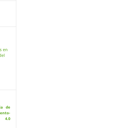
s en
del
ia de
ento-
 4.0