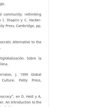
ge.
al community: rethinking
n I. Shapiro y C. Hacker-
ty Press, Cambridge, pp.
cratic Alternative to the
.
iglobalización. Sobre la
lona.
rraton, J. 1999 Global
Culture, Polity Press,
ocracy”, en D. Held y A.
r. An Introduction to the