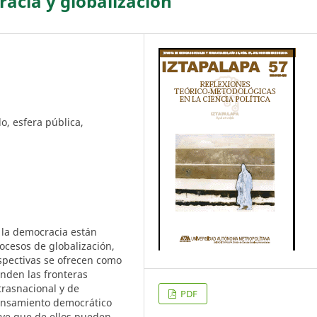
acia y globalización
o, esfera pública,
y la democracia están
ocesos de globalización,
spectivas se ofrecen como
nden las fronteras
trasnacional y de
PDF
ensamiento democrático
luye que de ellos pueden