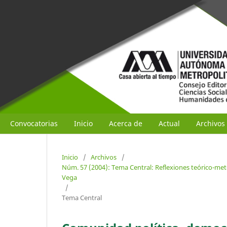
Convocatorias
Inicio
Acerca de
Actual
Archivos
Inicio
/
Archivos
/
Núm. 57 (2004): Tema Central: Reflexiones teórico-meto
Vega
/
Tema Central