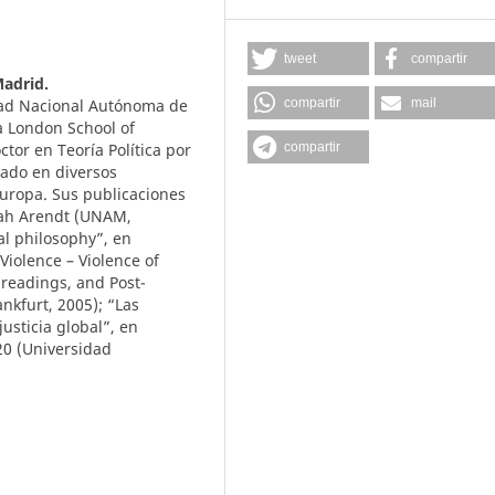
tweet
compartir
adrid.
idad Nacional Autónoma de
compartir
mail
a London School of
ctor en Teoría Política por
compartir
ado en diversos
Europa. Sus publicaciones
nnah Arendt (UNAM,
al philosophy”, en
Violence – Violence of
 readings, and Post-
nkfurt, 2005); “Las
usticia global”, en
 20 (Universidad