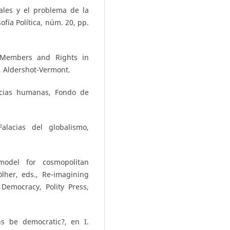
nales y el problema de la
sofía Política, núm. 20, pp.
. Members and Rights in
, Aldershot-Vermont.
ncias humanas, Fondo de
alacias del globalismo,
odel for cosmopolitan
lher, eds., Re-imagining
Democracy, Polity Press,
ns be democratic?, en I.