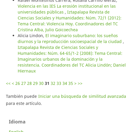
Rafael Montesinos Carrera, Rosalía Carrillo Meráz,
Violencia en las IES La erosión institucional en las
universidades públicas
,
Iztapalapa Revista de
Ciencias Sociales y Humanidades: Núm. 72/1 (2012):
Tema Central: Violencia Hoy. Coordinadores del TC
Cristina Alba, Julio Goicoechea
Alicia Lindon,
El imaginario suburbano: los sueños
diurnos y la reproducción socioespacial de la ciudad
,
Iztapalapa Revista de Ciencias Sociales y
Humanidades: Núm. 64-65/1-2 (2008): Tema Central:
Imaginarios urbanos de la dominación y la
resistencia. Coordinadores del TC Alicia Lindón; Daniel
Hiernaux
<<
<
26
27
28
29
30
31
32
33
34
35
>
>>
También puede
Iniciar una búsqueda de similitud avanzada
para este artículo.
Idioma
English