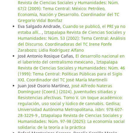
Revista de Ciencias Sociales y Humanidades: Núm.
67/2 (2009): Tema Central: México: Petróleo,
Economía, Nación y Desarrollo. Coordinador del TC
Gregorio Vidal Bonifaz
Eva Salgado Andrade,
Cuando se publicó, el PRI ya no
estaba allí..
,
Iztapalapa Revista de Ciencias Sociales y
Humanidades: Núm. 53 (2002): Tema Central: Análisis
del Discurso. Coordinadoras del TC Irene Fonfe
Zarabozo; Lidia Rodríguez Alfano
José Antonio Rosique Cañas,
El desarrollo nacional en
el laberinto del centralismo mexicano
,
Iztapalapa
Revista de Ciencias Sociales y Humanidades: Núm. 46
(1999): Tema Central: Políticas Públicas para el Siglo
XXI. Coordinador del TC José María Martinelli
Juan José Osorio Martínez,
José Alfredo Nateras
Domínguez (Coord.) (2024). Juventudes sitiadas y
Resistencias afectivas. Tomo V. Un toque académico:
regulación, uso social y lúdico de cannabis. Gedisa;
Universidad Autónoma Metropolitana. isbn: 978-607-
28-3229-9
,
Iztapalapa Revista de Ciencias Sociales y
Humanidades: Núm. 97-98 (2025): La economía social
solidaria: de la teoría a la práctica