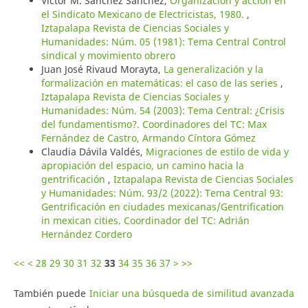
Victor M. Sánchez Sánchez,
Organización y acción en
el Sindicato Mexicano de Electricistas, 1980.
,
Iztapalapa Revista de Ciencias Sociales y
Humanidades: Núm. 05 (1981): Tema Central Control
sindical y movimiento obrero
Juan José Rivaud Morayta,
La generalización y la
formalización en matemáticas: el caso de las series
,
Iztapalapa Revista de Ciencias Sociales y
Humanidades: Núm. 54 (2003): Tema Central: ¿Crisis
del fundamentismo?. Coordinadores del TC: Max
Fernández de Castro, Armando Cíntora Gómez
Claudia Dávila Valdés,
Migraciones de estilo de vida y
apropiación del espacio, un camino hacia la
gentrificación
,
Iztapalapa Revista de Ciencias Sociales
y Humanidades: Núm. 93/2 (2022): Tema Central 93:
Gentrificación en ciudades mexicanas/Gentrification
in mexican cities. Coordinador del TC: Adrián
Hernández Cordero
<<
<
28
29
30
31
32
33
34
35
36
37
>
>>
También puede
Iniciar una búsqueda de similitud avanzada