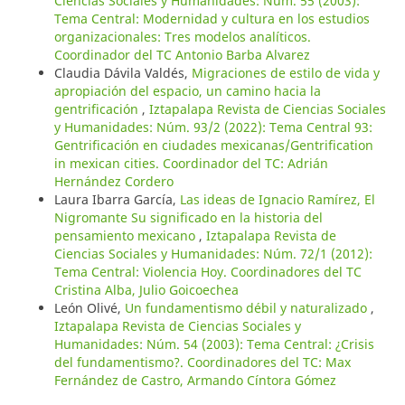
Ciencias Sociales y Humanidades: Núm. 55 (2003):
Tema Central: Modernidad y cultura en los estudios
organizacionales: Tres modelos analíticos.
Coordinador del TC Antonio Barba Alvarez
Claudia Dávila Valdés,
Migraciones de estilo de vida y
apropiación del espacio, un camino hacia la
gentrificación
,
Iztapalapa Revista de Ciencias Sociales
y Humanidades: Núm. 93/2 (2022): Tema Central 93:
Gentrificación en ciudades mexicanas/Gentrification
in mexican cities. Coordinador del TC: Adrián
Hernández Cordero
Laura Ibarra García,
Las ideas de Ignacio Ramírez, El
Nigromante Su significado en la historia del
pensamiento mexicano
,
Iztapalapa Revista de
Ciencias Sociales y Humanidades: Núm. 72/1 (2012):
Tema Central: Violencia Hoy. Coordinadores del TC
Cristina Alba, Julio Goicoechea
León Olivé,
Un fundamentismo débil y naturalizado
,
Iztapalapa Revista de Ciencias Sociales y
Humanidades: Núm. 54 (2003): Tema Central: ¿Crisis
del fundamentismo?. Coordinadores del TC: Max
Fernández de Castro, Armando Cíntora Gómez