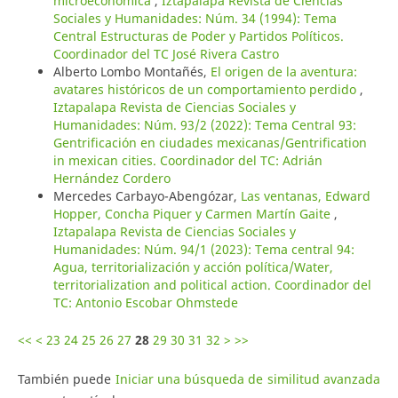
microeconómica
,
Iztapalapa Revista de Ciencias
Sociales y Humanidades: Núm. 34 (1994): Tema
Central Estructuras de Poder y Partidos Políticos.
Coordinador del TC José Rivera Castro
Alberto Lombo Montañés,
El origen de la aventura:
avatares históricos de un comportamiento perdido
,
Iztapalapa Revista de Ciencias Sociales y
Humanidades: Núm. 93/2 (2022): Tema Central 93:
Gentrificación en ciudades mexicanas/Gentrification
in mexican cities. Coordinador del TC: Adrián
Hernández Cordero
Mercedes Carbayo-Abengózar,
Las ventanas, Edward
Hopper, Concha Piquer y Carmen Martín Gaite
,
Iztapalapa Revista de Ciencias Sociales y
Humanidades: Núm. 94/1 (2023): Tema central 94:
Agua, territorialización y acción política/Water,
territorialization and political action. Coordinador del
TC: Antonio Escobar Ohmstede
<<
<
23
24
25
26
27
28
29
30
31
32
>
>>
También puede
Iniciar una búsqueda de similitud avanzada