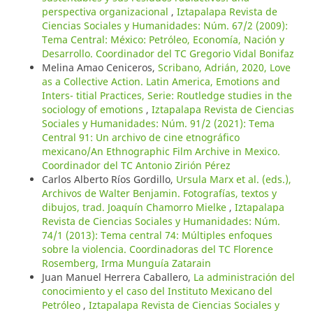
perspectiva organizacional
,
Iztapalapa Revista de
Ciencias Sociales y Humanidades: Núm. 67/2 (2009):
Tema Central: México: Petróleo, Economía, Nación y
Desarrollo. Coordinador del TC Gregorio Vidal Bonifaz
Melina Amao Ceniceros,
Scribano, Adrián, 2020, Love
as a Collective Action. Latin America, Emotions and
Inters- titial Practices, Serie: Routledge studies in the
sociology of emotions
,
Iztapalapa Revista de Ciencias
Sociales y Humanidades: Núm. 91/2 (2021): Tema
Central 91: Un archivo de cine etnográfico
mexicano/An Ethnographic Film Archive in Mexico.
Coordinador del TC Antonio Zirión Pérez
Carlos Alberto Ríos Gordillo,
Ursula Marx et al. (eds.),
Archivos de Walter Benjamin. Fotografías, textos y
dibujos, trad. Joaquín Chamorro Mielke
,
Iztapalapa
Revista de Ciencias Sociales y Humanidades: Núm.
74/1 (2013): Tema central 74: Múltiples enfoques
sobre la violencia. Coordinadoras del TC Florence
Rosemberg, Irma Munguía Zatarain
Juan Manuel Herrera Caballero,
La administración del
conocimiento y el caso del Instituto Mexicano del
Petróleo
,
Iztapalapa Revista de Ciencias Sociales y