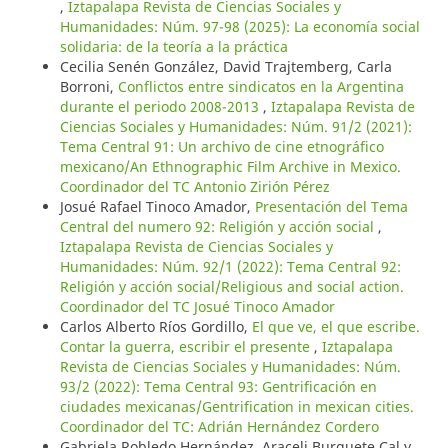
,
Iztapalapa Revista de Ciencias Sociales y
Humanidades: Núm. 97-98 (2025): La economía social
solidaria: de la teoría a la práctica
Cecilia Senén González, David Trajtemberg, Carla
Borroni,
Conflictos entre sindicatos en la Argentina
durante el periodo 2008-2013
,
Iztapalapa Revista de
Ciencias Sociales y Humanidades: Núm. 91/2 (2021):
Tema Central 91: Un archivo de cine etnográfico
mexicano/An Ethnographic Film Archive in Mexico.
Coordinador del TC Antonio Zirión Pérez
Josué Rafael Tinoco Amador,
Presentación del Tema
Central del numero 92: Religión y acción social
,
Iztapalapa Revista de Ciencias Sociales y
Humanidades: Núm. 92/1 (2022): Tema Central 92:
Religión y acción social/Religious and social action.
Coordinador del TC Josué Tinoco Amador
Carlos Alberto Ríos Gordillo,
El que ve, el que escribe.
Contar la guerra, escribir el presente
,
Iztapalapa
Revista de Ciencias Sociales y Humanidades: Núm.
93/2 (2022): Tema Central 93: Gentrificación en
ciudades mexicanas/Gentrification in mexican cities.
Coordinador del TC: Adrián Hernández Cordero
Gabriela Robledo Hernández, Araceli Burguete Cal y