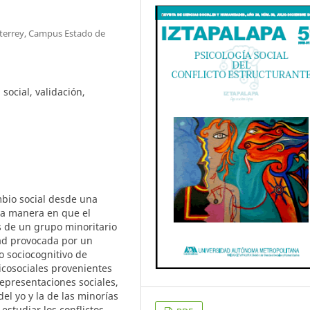
nterrey, Campus Estado de
social, validación,
mbio social desde una
la manera en que el
s de un grupo minoritario
ad provocada por un
o sociocognitivo de
icosociales provenientes
 representaciones sociales,
del yo y la de las minorías
 estudiar los conflictos