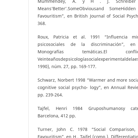
Mummendey, A. y H . J. Schreiber 19
Means‘Better’.SomeObviousand SomeHidde
Favouritism”, en British Journal of Social Psyc
368.
Roux, Patricia et al. 1991 “Influencia mi
psicosociales de la discriminación”, en
Monografías temáticas.El conflic
Veinteañosdepsicologíasocialexperimentaldel
1990), núm. 27, pp. 169-177.
Schwarz, Norbert 1998 “Warmer and more socia
cognitive social psycho- logy”, en Annual Revi
pp. 239-264.
Tajfel, Henri 1984 Gruposhumanosy categ
Barcelona, 412 pp.
Turner, John C. 1978 “Social Comparison, 
Favouritism”, en H . Tajfel (comp.), Differentia