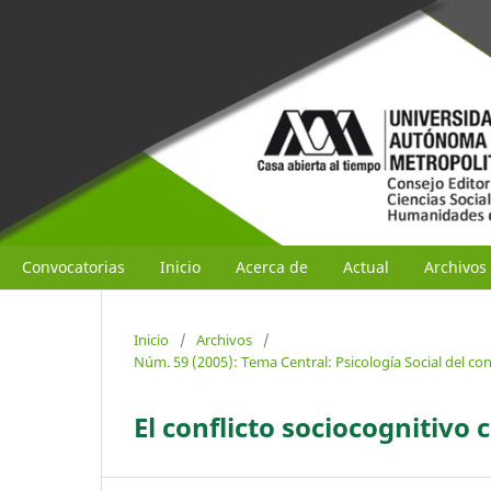
Convocatorias
Inicio
Acerca de
Actual
Archivos
Inicio
/
Archivos
/
Núm. 59 (2005): Tema Central: Psicología Social del co
El conflicto sociocognitiv