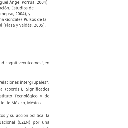
iguel Ángel Porrúa, 2004).
ación. Estudios de
mepso, 2004), y
na González Pulsos de la
 (Plaza y Valdés, 2005).
 and cognitiveoutcomes”,en
relaciones intergrupales”,
(coords.), Significados
nstituto Tecnológico y de
do de México, México.
s y su acción política: la
 Nacional (EZLN) por una