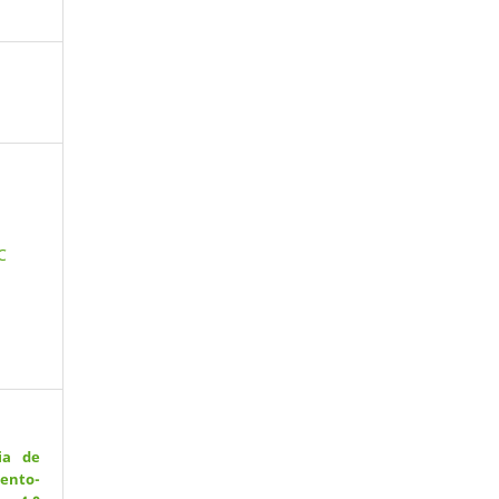
C
ia de
ento-