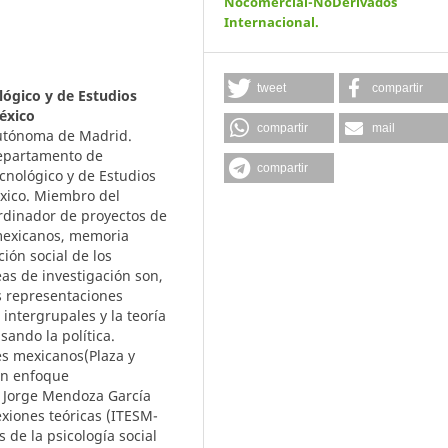
Nocomercial-NoDerivados
Internacional
.
tweet
compartir
lógico y de Estudios
éxico
compartir
mail
 Autónoma de Madrid.
Departamento de
compartir
cnológico y de Estudios
xico. Miembro del
ordinador de proyectos de
 mexicanos, memoria
ión social de los
eas de investigación son,
as representaciones
 intergrupales y la teoría
sando la política.
es mexicanos(Plaza y
 Un enfoque
on Jorge Mendoza García
exiones teóricas (ITESM-
de la psicología social