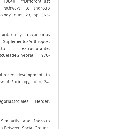
84b “‘Different’Just
n Pathways to Ingroup
hology, núm. 23, pp. 363-
noritaria y mecanismos
 SuplementosAnthropos.
to estructurante.
aescueladeGinebra( 970-
l:recent developments in
ew of Sociology, núm. 24,
oríassociales, Herder,
Similarity and Ingroup
tion Between Social Groups,