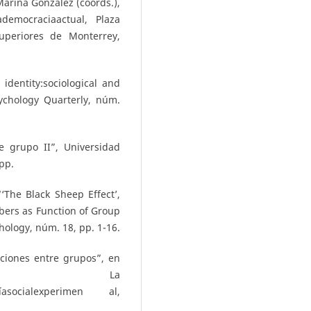
arina González (coords.),
democraciaactual, Plaza
Superiores de Monterrey,
identity:sociological and
sychology Quarterly, núm.
e grupo II”, Universidad
pp.
“‘The Black Sheep Effect’,
ers as Function of Group
hology, núm. 18, pp. 1-16.
aciones entre grupos”, en
ici, La
logíasocialexperimen al,