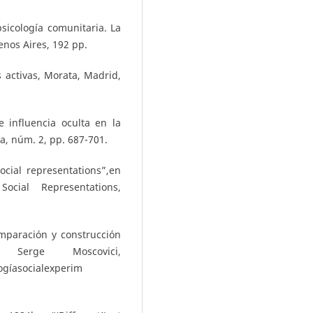
sicología comunitaria. La
enos Aires, 192 pp.
 activas, Morata, Madrid,
e influencia oculta en la
a, núm. 2, pp. 687-701.
cial representations”,en
ocial Representations,
mparación y construcción
erge Moscovici,
logíasocialexperim