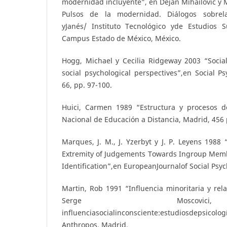
modernidad incluyente”, en Dejan Mihailovic y M
Pulsos de la modernidad. Diálogos sobrela
yJanés/ Instituto Tecnológico yde Estudios 
Campus Estado de México, México.
Hogg, Michael y Cecilia Ridgeway 2003 “Social 
social psychological perspectives”,en Social P
66, pp. 97-100.
Huici, Carmen 1989 “Estructura y procesos d
Nacional de Educación a Distancia, Madrid, 456 
Marques, J. M., J. Yzerbyt y J. P. Leyens 1988 
Extremity of Judgements Towards Ingroup Memb
Identification”,en EuropeanJournalof Social Psyc
Martin, Rob 1991 “Influencia minoritaria y rel
Serge Moscov
influenciasocialinconsciente:estudiosdepsico
Anthropos, Madrid.