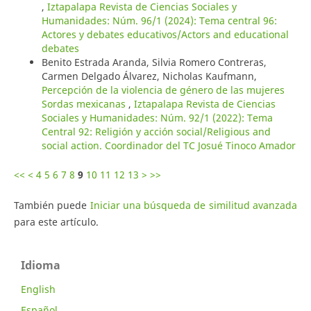
,
Iztapalapa Revista de Ciencias Sociales y
Humanidades: Núm. 96/1 (2024): Tema central 96:
Actores y debates educativos/Actors and educational
debates
Benito Estrada Aranda, Silvia Romero Contreras,
Carmen Delgado Álvarez, Nicholas Kaufmann,
Percepción de la violencia de género de las mujeres
Sordas mexicanas
,
Iztapalapa Revista de Ciencias
Sociales y Humanidades: Núm. 92/1 (2022): Tema
Central 92: Religión y acción social/Religious and
social action. Coordinador del TC Josué Tinoco Amador
<<
<
4
5
6
7
8
9
10
11
12
13
>
>>
También puede
Iniciar una búsqueda de similitud avanzada
para este artículo.
Idioma
English
Español