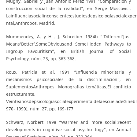
Mugny, Gabriel y Juan Antonio Pérez 1991 “Comparación y
construcción social de la realidad”, en Serge Moscovici,
Lainfluenciasocialinconsciente:estudiosdepsicologíasocialexpe
ntal,Anthropos, Madrid.
Mummendey, A. y H . J. Schreiber 1984b “‘Different’Just
Means‘Better’.SomeObviousand SomeHidden Pathways to
Ingroup Favouritism”, en British Journal of Social
Psychology, núm. 23, pp. 363-368.
Roux, Patricia et al. 1991 “Influencia minoritaria y
mecanismos psicosociales de la discriminación”, en
SuplementosAnthropos. Monografías temáticas.El conflicto
estructurante.
VeinteañosdepsicologíasocialexperimentaldelaescueladeGinebr
970- 1990), núm. 27, pp. 169-177.
Schwarz, Norbert 1998 “Warmer and more social:recent
developments in cognitive social psycho- logy”, en Annual
Review of Sociology, núm. 24, pp. 239-264.