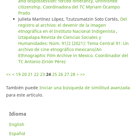
and dispossession: forced itinerancy, unfinished
citizenship. Coordinadora del TC Myriam Ocampo
Prado
Julieta Martínez López, Tzutzumatzin Soto Cortés,
Del
registro al archivo: el devenir de la imagen
etnográfica en el Instituto Nacional Indigenista
,
Iztapalapa Revista de Ciencias Sociales y
Humanidades: Núm. 91/2 (2021): Tema Central 91: Un
archivo de cine etnográfico mexicano/An
Ethnographic Film Archive in Mexico. Coordinador del
TC Antonio Zirión Pérez
<<
<
19
20
21
22
23
24
25
26
27
28
>
>>
También puede
Iniciar una búsqueda de similitud avanzada
para este artículo.
Idioma
English
Español