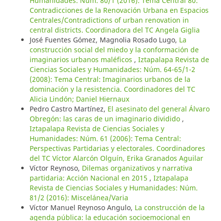
Humanidades: Núm. 80/1 (2016): Tema Central 80:
Contradicciones de la Renovación Urbana en Espacios
Centrales/Contradictions of urban renovation in
central districts. Coordinadora del TC Angela Giglia
José Fuentes Gómez, Magnolia Rosado Lugo,
La
construcción social del miedo y la conformación de
imaginarios urbanos maléficos
,
Iztapalapa Revista de
Ciencias Sociales y Humanidades: Núm. 64-65/1-2
(2008): Tema Central: Imaginarios urbanos de la
dominación y la resistencia. Coordinadores del TC
Alicia Lindón; Daniel Hiernaux
Pedro Castro Martínez,
El asesinato del general Álvaro
Obregón: las caras de un imaginario dividido
,
Iztapalapa Revista de Ciencias Sociales y
Humanidades: Núm. 61 (2006): Tema Central:
Perspectivas Partidarias y electorales. Coordinadores
del TC Víctor Alarcón Olguín, Erika Granados Aguilar
Víctor Reynoso,
Dilemas organizativos y narrativa
partidaria: Acción Nacional en 2015
,
Iztapalapa
Revista de Ciencias Sociales y Humanidades: Núm.
81/2 (2016): Miscelánea/Varia
Víctor Manuel Reynoso Angulo,
La construcción de la
agenda pública: la educación socioemocional en