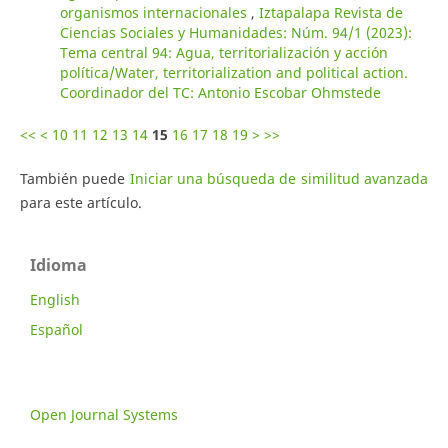
organismos internacionales
,
Iztapalapa Revista de
Ciencias Sociales y Humanidades: Núm. 94/1 (2023):
Tema central 94: Agua, territorialización y acción
política/Water, territorialization and political action.
Coordinador del TC: Antonio Escobar Ohmstede
<<
<
10
11
12
13
14
15
16
17
18
19
>
>>
También puede
Iniciar una búsqueda de similitud avanzada
para este artículo.
Idioma
English
Español
Open Journal Systems