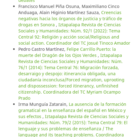
debates
Francisco Manuel Piña Osuna, Maximiliano Cinco
Anduaga, Alain Higinio Martínez Sauza,
Creencias
negativas hacia los órganos de justicia y tráfico de
drogas en Sonora
,
Iztapalapa Revista de Ciencias
Sociales y Humanidades: Núm. 92/1 (2022): Tema
Central 92: Religión y acción social/Religious and
social action. Coordinador del TC Josué Tinoco Amador
Pedro Castro Martínez,
Felipe Carrillo Puerto: la
muerte del Dragón de los Ojos Verdes
,
Iztapalapa
Revista de Ciencias Sociales y Humanidades: Núm.
76/1 (2014): Tema Central 76: Migración forzada,
desarraigo y despojo: itinerancia obligada, una
ciudadanía inconclusa/Forced migration, uprooting
and dispossession: forced itinerancy, unfinished
citizenship. Coordinadora del TC Myriam Ocampo
Prado
Irma Munguía Zatarain,
La ausencia de la formación
gramatical en la enseñanza del español en México y
sus efectos
,
Iztapalapa Revista de Ciencias Sociales y
Humanidades: Núm. 79/2 (2015): Tema Central 79: El
lenguaje y sus problemas de enseñanza / The
language and its teaching problems. Coordinadora