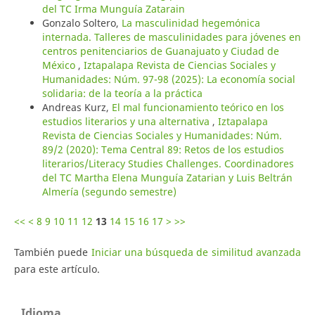
del TC Irma Munguía Zatarain
Gonzalo Soltero,
La masculinidad hegemónica
internada. Talleres de masculinidades para jóvenes en
centros penitenciarios de Guanajuato y Ciudad de
México
,
Iztapalapa Revista de Ciencias Sociales y
Humanidades: Núm. 97-98 (2025): La economía social
solidaria: de la teoría a la práctica
Andreas Kurz,
El mal funcionamiento teórico en los
estudios literarios y una alternativa
,
Iztapalapa
Revista de Ciencias Sociales y Humanidades: Núm.
89/2 (2020): Tema Central 89: Retos de los estudios
literarios/Literacy Studies Challenges. Coordinadores
del TC Martha Elena Munguía Zatarian y Luis Beltrán
Almería (segundo semestre)
<<
<
8
9
10
11
12
13
14
15
16
17
>
>>
También puede
Iniciar una búsqueda de similitud avanzada
para este artículo.
Idioma