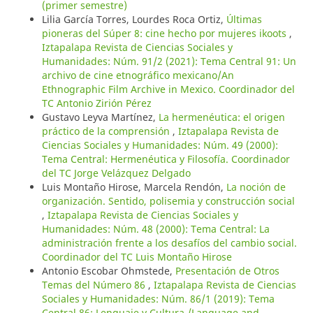
(primer semestre)
Lilia García Torres, Lourdes Roca Ortiz,
Últimas
pioneras del Súper 8: cine hecho por mujeres ikoots
,
Iztapalapa Revista de Ciencias Sociales y
Humanidades: Núm. 91/2 (2021): Tema Central 91: Un
archivo de cine etnográfico mexicano/An
Ethnographic Film Archive in Mexico. Coordinador del
TC Antonio Zirión Pérez
Gustavo Leyva Martínez,
La hermenéutica: el origen
práctico de la comprensión
,
Iztapalapa Revista de
Ciencias Sociales y Humanidades: Núm. 49 (2000):
Tema Central: Hermenéutica y Filosofía. Coordinador
del TC Jorge Velázquez Delgado
Luis Montaño Hirose, Marcela Rendón,
La noción de
organización. Sentido, polisemia y construcción social
,
Iztapalapa Revista de Ciencias Sociales y
Humanidades: Núm. 48 (2000): Tema Central: La
administración frente a los desafíos del cambio social.
Coordinador del TC Luis Montaño Hirose
Antonio Escobar Ohmstede,
Presentación de Otros
Temas del Número 86
,
Iztapalapa Revista de Ciencias
Sociales y Humanidades: Núm. 86/1 (2019): Tema
Central 86: Lenguaje y Cultura /Language and