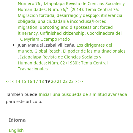
Número 76
,
Iztapalapa Revista de Ciencias Sociales y
Humanidades: Núm. 76/1 (2014): Tema Central 76:
Migración forzada, desarraigo y despojo: itinerancia
obligada, una ciudadanía inconclusa/Forced
migration, uprooting and dispossession: forced
itinerancy, unfinished citizenship. Coordinadora del
TC Myriam Ocampo Prado
Juan Manuel Izabal Villicaña,
Los dirigentes del
mundo. Global Reach. El poder de las multinacionales
,
Iztapalapa Revista de Ciencias Sociales y
Humanidades: Núm. 02 (1980): Tema Central
Trasnacionales
<<
<
14
15
16
17
18
19
20
21
22
23
>
>>
También puede
Iniciar una búsqueda de similitud avanzada
para este artículo.
Idioma
English