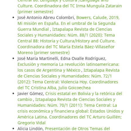
Culture. Coordinadora del TC Irma Munguía Zatarain
(primer semestre)
José Antonio Abreu Colombri,
Bowers, Calude, 2019,
Mi misión en España. En el umbral de la Segunda
Guerra Mundial
,
Iztapalapa Revista de Ciencias
Sociales y Humanidades: Núm. 88/1 (2020): Tema
Central 88: Historia y Cultura/History and Culture.
Coordinadora del TC María Estela Báez-Villaseñor
Moreno (primer semestre)
José María Martinelli, Edna Ovalle Rodríguez,
Exclusión y memoria La revolución latinoamericana:
los casos de Argentina y México
,
Iztapalapa Revista
de Ciencias Sociales y Humanidades: Núm. 72/1
(2012): Tema Central: Violencia Hoy. Coordinadores
del TC Cristina Alba, Julio Goicoechea
Javier Gómez,
Crisis estatal en Bolivia y la retórica del
cambio
,
Iztapalapa Revista de Ciencias Sociales y
Humanidades: Núm. 70/1 (2011): Tema Central: La
crisis económica y financiera global: Estados Unidos y
América Latina. Coordinadores del TC Arturo Guillén;
Gregorio Vidal
Alicia Lindón,
Presentación de Otros Temas del