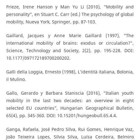
Frieze, Irene Hanson y Man Yu Li (2010), “Mobility and
personality”, en Stuart C. Carr (ed.) The psychology of global
mobility, Nueva York, Springer, pp. 87-103.
Gaillard, Jacques y Anne Marie Gaillard (1997), “The
international mobility of brains: exodus or circulation?”,
Science, Technology and Society, 2(2), pp. 195-228. DOI:
10.1177/097172189700200202.
Galli della Loggia, Ernesto (1998), L’identità italiana, Bolonia,
il Mulino.
Gallo, Gerardo y Barbara Staniscia (2016), “Italian youth
mobility in the last two decades: an overview in eight
selected EU countries”, Hungarian Geographical Bulletin,
65(4), pp. 345-360. DOI: 10.15201/hungeobull.65.4.4.
Ganga, Rafaela, José Pedro Silva, Rui Gomes, Henrique Vaz,
João Teixeira Lopes, Sílvia Silva, Luísa Cerdeira, Belmiro