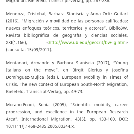
Migration, Bielefeld, Transcript-Verlag, pp. 267-286.
Mendoza, Cristóbal, Barbara Staniscia y Anna Ortiz-Guitart
(2016), “Migración y movilidad de las personas calificadas:
nuevos enfoques teóricos, territorios y actores”, Biblio3W.
Revista bibliográfica de geografía y ciencias sociales,
XXI(1.166), <
http://www.ub.edu/geocrit/bw-ig.htm
>
(consulta: 15/09/2017).
Montanari, Armando y Barbara Staniscia (2017), “Young
Italians on the move”, en Birgit Glorius y Josefina
Domínguez-Mujica (eds.), European Mobility in Times of
Crisis. The new context of European South-North Migration,
Bielefeld, Transcript-Verlag, pp. 49-73.
Morano-Foadi, Sonia (2005), “Scientific mobility, career
progression, and excellence in the European Research
Area”, International Migration, 43(5), pp. 133-160. DOI:
10.1111/j.1468-2435.2005.00344.x.