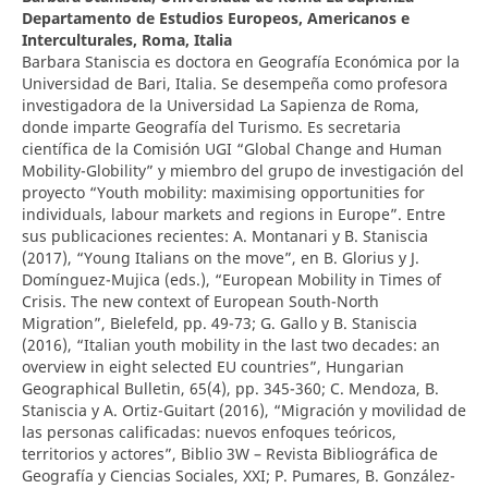
Departamento de Estudios Europeos, Americanos e
Interculturales, Roma, Italia
Barbara Staniscia es doctora en Geografía Económica por la
Universidad de Bari, Italia. Se desempeña como profesora
investigadora de la Universidad La Sapienza de Roma,
donde imparte Geografía del Turismo. Es secretaria
científica de la Comisión UGI “Global Change and Human
Mobility-Globility” y miembro del grupo de investigación del
proyecto “Youth mobility: maximising opportunities for
individuals, labour markets and regions in Europe”. Entre
sus publicaciones recientes: A. Montanari y B. Staniscia
(2017), “Young Italians on the move”, en B. Glorius y J.
Domínguez-Mujica (eds.), “European Mobility in Times of
Crisis. The new context of European South-North
Migration”, Bielefeld, pp. 49-73; G. Gallo y B. Staniscia
(2016), “Italian youth mobility in the last two decades: an
overview in eight selected EU countries”, Hungarian
Geographical Bulletin, 65(4), pp. 345-360; C. Mendoza, B.
Staniscia y A. Ortiz-Guitart (2016), “Migración y movilidad de
las personas calificadas: nuevos enfoques teóricos,
territorios y actores”, Biblio 3W – Revista Bibliográfica de
Geografía y Ciencias Sociales, XXI; P. Pumares, B. González-