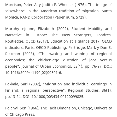
Morrison, Peter A. y Judith P. Wheeler (1976), The image of
‘elsewhere’ in the American tradition of migration, Santa
Monica, RAND Corporation (Paper núm. 5729).
Murphy-Lejeune, Elizabeth (2002), Student Mobility and
Narrative in Europe: The New Strangers, Londres,
Routledge. OECD (2017), Education at a glance 2017: OECD
indicators, París, OECD Publishing. Partridge, Mark y Dan S.
Rickman (2003), “The waxing and waning of regional
economies: the chicken-egg question of jobs versus
people”, Journal of Urban Economics, 53(1), pp. 76-97. DOI:
10.1016/S0094-1190(02)00501-6.
Pekkala, Sari (2002), “Migration and individual earnings in
Finland: a regional perspective”, Regional Studies, 36(1),
pp.13-24. DOI: 10.1080/003434 00120099825.
Polanyi, Sen (1966), The Tacit Dimension, Chicago, University
of Chicago Press.