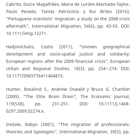
Cabrito, Dulce Magalhães, Maria de Lurdes Machado-Taylor,
Paulo Peixoto, Tomás Patrocínio y Rui Brites (2016),
“Portuguese scientists’ migration: a study on the 2008 crisis
aftermath”, International Migration, 54(6), pp. 43-55. DOI:
10.1111/imig.12271.
Hadjimichalis, Costis (2011), “Uneven geographical
development and socio-spatial justice and solidarity:
European regions after the 2009 financial crisis”, European
Urban and Regional Studies, 18(3), pp. 254–-274. DOI:
10.1177/0969776411404873.
Hunter, Rosalind S., Andrew Oswald y Bruce G. Charlton
(2009), “The Elite Brain Drain”, The Economic Journal,
119(538), pp. 231-251. DOI: 10.1111/j.1468-
0297.2009.02274.x.
Iredale, Robyn (2001), “The migration of professionals:
theories and typologies”, International Migration, 39(5), pp.