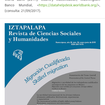
Banco Mundial, <
https://datahelpdesk.worldbank.org/
>,
(consulta: 21/09/2017).