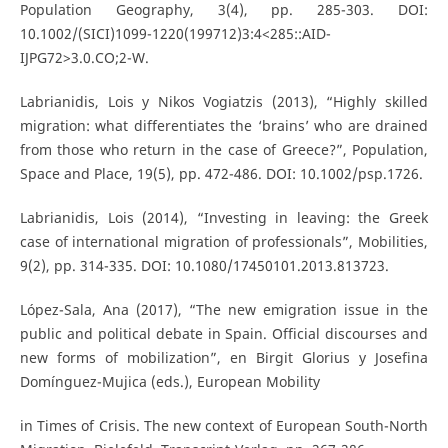
Population Geography, 3(4), pp. 285-303. DOI:
10.1002/(SICI)1099-1220(199712)3:4<285::AID-
IJPG72>3.0.CO;2-W.
Labrianidis, Lois y Nikos Vogiatzis (2013), “Highly skilled
migration: what differentiates the ‘brains’ who are drained
from those who return in the case of Greece?”, Population,
Space and Place, 19(5), pp. 472-486. DOI: 10.1002/psp.1726.
Labrianidis, Lois (2014), “Investing in leaving: the Greek
case of international migration of professionals”, Mobilities,
9(2), pp. 314-335. DOI: 10.1080/17450101.2013.813723.
López-Sala, Ana (2017), “The new emigration issue in the
public and political debate in Spain. Official discourses and
new forms of mobilization”, en Birgit Glorius y Josefina
Domínguez-Mujica (eds.), European Mobility
in Times of Crisis. The new context of European South-North