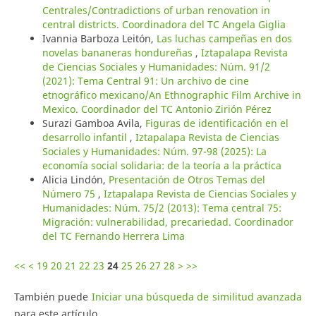
Centrales/Contradictions of urban renovation in
central districts. Coordinadora del TC Angela Giglia
Ivannia Barboza Leitón,
Las luchas campeñas en dos
novelas bananeras hondureñas
,
Iztapalapa Revista
de Ciencias Sociales y Humanidades: Núm. 91/2
(2021): Tema Central 91: Un archivo de cine
etnográfico mexicano/An Ethnographic Film Archive in
Mexico. Coordinador del TC Antonio Zirión Pérez
Surazi Gamboa Avila,
Figuras de identificación en el
desarrollo infantil
,
Iztapalapa Revista de Ciencias
Sociales y Humanidades: Núm. 97-98 (2025): La
economía social solidaria: de la teoría a la práctica
Alicia Lindón,
Presentación de Otros Temas del
Número 75
,
Iztapalapa Revista de Ciencias Sociales y
Humanidades: Núm. 75/2 (2013): Tema central 75:
Migración: vulnerabilidad, precariedad. Coordinador
del TC Fernando Herrera Lima
<<
<
19
20
21
22
23
24
25
26
27
28
>
>>
También puede
Iniciar una búsqueda de similitud avanzada
para este artículo.