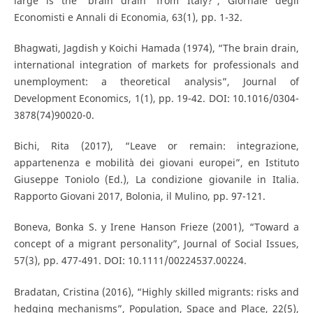
large is the ‘brain drain’ from Italy?”, Giornale degli
Economisti e Annali di Economia, 63(1), pp. 1-32.
Bhagwati, Jagdish y Koichi Hamada (1974), “The brain drain,
international integration of markets for professionals and
unemployment: a theoretical analysis”, Journal of
Development Economics, 1(1), pp. 19-42. DOI: 10.1016/0304-
3878(74)90020-0.
Bichi, Rita (2017), “Leave or remain: integrazione,
appartenenza e mobilità dei giovani europei”, en Istituto
Giuseppe Toniolo (Ed.), La condizione giovanile in Italia.
Rapporto Giovani 2017, Bolonia, il Mulino, pp. 97-121.
Boneva, Bonka S. y Irene Hanson Frieze (2001), “Toward a
concept of a migrant personality”, Journal of Social Issues,
57(3), pp. 477-491. DOI: 10.1111/00224537.00224.
Bradatan, Cristina (2016), “Highly skilled migrants: risks and
hedging mechanisms”, Population, Space and Place, 22(5),