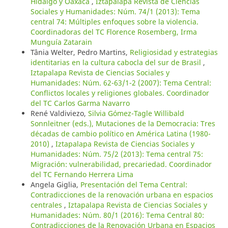
Hidalgo y Oaxaca
,
Iztapalapa Revista de Ciencias
Sociales y Humanidades: Núm. 74/1 (2013): Tema
central 74: Múltiples enfoques sobre la violencia.
Coordinadoras del TC Florence Rosemberg, Irma
Munguía Zatarain
Tânia Welter, Pedro Martins,
Religiosidad y estrategias
identitarias en la cultura cabocla del sur de Brasil
,
Iztapalapa Revista de Ciencias Sociales y
Humanidades: Núm. 62-63/1-2 (2007): Tema Central:
Conflictos locales y religiones globales. Coordinador
del TC Carlos Garma Navarro
René Valdiviezo,
Silvia Gómez-Tagle Willibald
Sonnleitner (eds.), Mutaciones de la Democracia: Tres
décadas de cambio político en América Latina (1980-
2010)
,
Iztapalapa Revista de Ciencias Sociales y
Humanidades: Núm. 75/2 (2013): Tema central 75:
Migración: vulnerabilidad, precariedad. Coordinador
del TC Fernando Herrera Lima
Angela Giglia,
Presentación del Tema Central:
Contradicciones de la renovación urbana en espacios
centrales
,
Iztapalapa Revista de Ciencias Sociales y
Humanidades: Núm. 80/1 (2016): Tema Central 80:
Contradicciones de la Renovación Urbana en Espacios