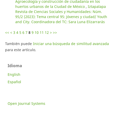
Agroecología y construcción de ciudadanía en los
huertos urbanos de la Ciudad de México
,
Iztapalapa
Revista de Ciencias Sociales y Humanidades: Núm.
95/2 (2023): Tema central 95: Jóvenes y ciudad/ Youth
and City. Coordinadora del TC: Sara Luna Elizarrarás
<<
<
3
4
5
6
7
8
9
10
11
12
>
>>
También puede
Iniciar una búsqueda de similitud avanzada
para este artículo.
Idioma
English
Español
Open Journal Systems