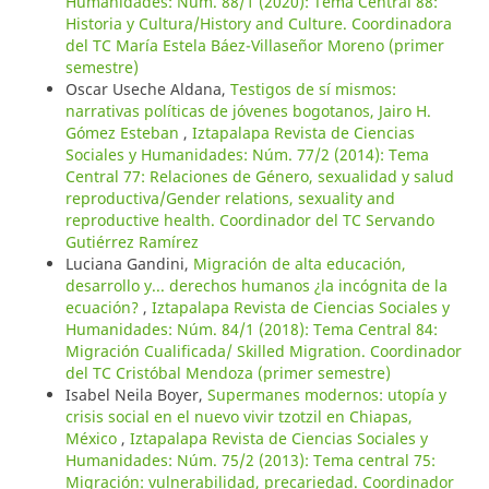
Humanidades: Núm. 88/1 (2020): Tema Central 88:
Historia y Cultura/History and Culture. Coordinadora
del TC María Estela Báez-Villaseñor Moreno (primer
semestre)
Oscar Useche Aldana,
Testigos de sí mismos:
narrativas políticas de jóvenes bogotanos, Jairo H.
Gómez Esteban
,
Iztapalapa Revista de Ciencias
Sociales y Humanidades: Núm. 77/2 (2014): Tema
Central 77: Relaciones de Género, sexualidad y salud
reproductiva/Gender relations, sexuality and
reproductive health. Coordinador del TC Servando
Gutiérrez Ramírez
Luciana Gandini,
Migración de alta educación,
desarrollo y... derechos humanos ¿la incógnita de la
ecuación?
,
Iztapalapa Revista de Ciencias Sociales y
Humanidades: Núm. 84/1 (2018): Tema Central 84:
Migración Cualificada/ Skilled Migration. Coordinador
del TC Cristóbal Mendoza (primer semestre)
Isabel Neila Boyer,
Supermanes modernos: utopía y
crisis social en el nuevo vivir tzotzil en Chiapas,
México
,
Iztapalapa Revista de Ciencias Sociales y
Humanidades: Núm. 75/2 (2013): Tema central 75:
Migración: vulnerabilidad, precariedad. Coordinador