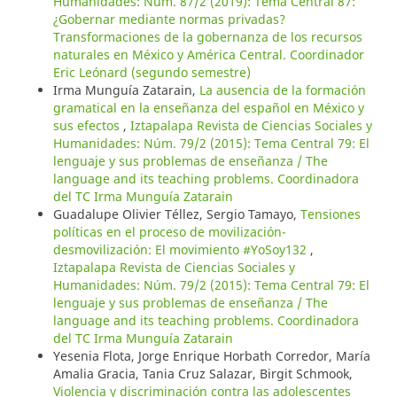
Humanidades: Núm. 87/2 (2019): Tema Central 87:
¿Gobernar mediante normas privadas?
Transformaciones de la gobernanza de los recursos
naturales en México y América Central. Coordinador
Eric Leónard (segundo semestre)
Irma Munguía Zatarain,
La ausencia de la formación
gramatical en la enseñanza del español en México y
sus efectos
,
Iztapalapa Revista de Ciencias Sociales y
Humanidades: Núm. 79/2 (2015): Tema Central 79: El
lenguaje y sus problemas de enseñanza / The
language and its teaching problems. Coordinadora
del TC Irma Munguía Zatarain
Guadalupe Olivier Téllez, Sergio Tamayo,
Tensiones
políticas en el proceso de movilización-
desmovilización: El movimiento #YoSoy132
,
Iztapalapa Revista de Ciencias Sociales y
Humanidades: Núm. 79/2 (2015): Tema Central 79: El
lenguaje y sus problemas de enseñanza / The
language and its teaching problems. Coordinadora
del TC Irma Munguía Zatarain
Yesenia Flota, Jorge Enrique Horbath Corredor, María
Amalia Gracia, Tania Cruz Salazar, Birgit Schmook,
Violencia y discriminación contra las adolescentes